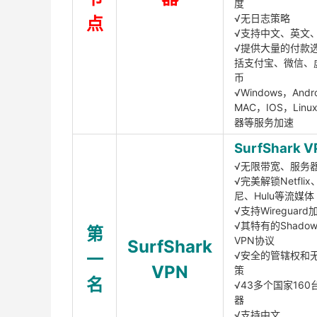
度
√无日志策略
点
√支持中文、英文
√提供大量的付款
括支付宝、微信、
币
√Windows，Andr
MAC，IOS，Lin
器等服务加速
SurfShark V
√无限带宽、服务
√完美解锁Netfli
尼、Hulu等流媒体
√支持Wireguar
√其特有的Shadows
第
VPN协议
SurfShark
一
√安全的管辖权和
VPN
策
名
√43多个国家160
器
√支持中文