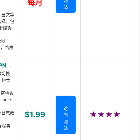
网
每月
站
、日文等
选择，包
虚拟货
oid，
ux，路由
PN
器切换
x、迪士
d加密协议
ocks
»
访
无日志政
$1.99
★★★★
问
网
台服务
站