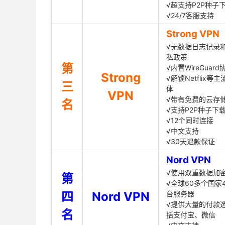
√超支持P2P种子
√24/7客服支持
Strong VPN
√无数据日志记录
私政策
第
√内置WireGuard
Strong
√解锁Netflix等
三
体
VPN
√带有免费的云存
名
√支持P2P种子下
√12个同时连接
√中文支持
√30天退款保证
Nord VPN
√使用双重数据加
第
√全球60多个国家4
四
Nord VPN
台服务器
√提供大量的付款
名
括支付宝、微信