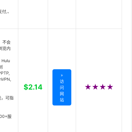
支付,、
 不会
浏览内
Hulu
制
PTP,
»
enVPN,
访
,
$2.14
★★★★
问
网
能，可指
站
00+服