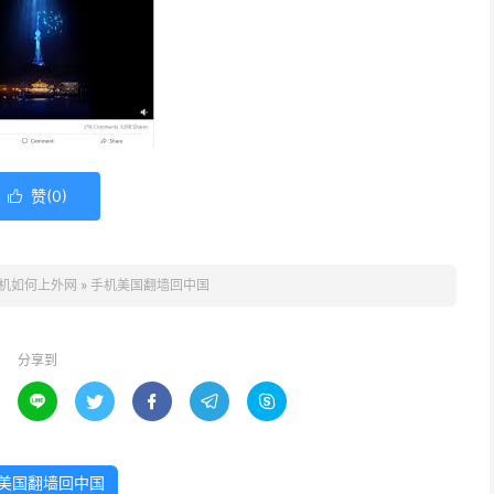
赞(
0
)

机如何上外网
»
手机美国翻墙回中国
分享到





美国翻墙回中国