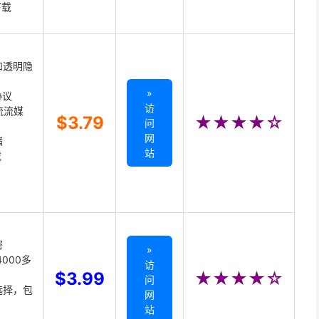
下载
和透明隐
»
协议
访
主流流媒
$3.79
★★★★☆
问
网
储
站
载
密
»
000多
访
$3.99
★★★★☆
问
选择，包
网
站