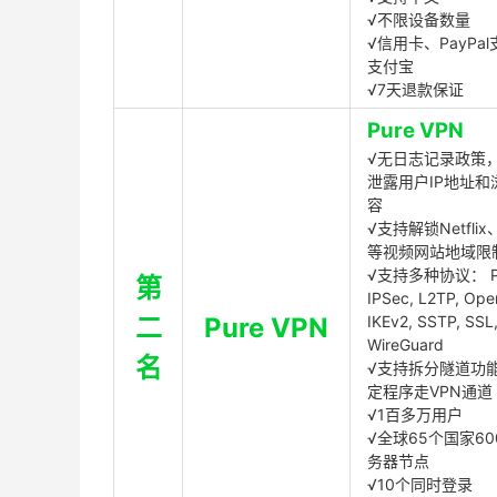
√不限设备数量
√信用卡、PayPal
支付宝
√7天退款保证
Pure VPN
√无日志记录政策，
泄露用户IP地址和
容
√支持解锁Netflix、
等视频网站地域限
√支持多种协议： P
第
IPSec, L2TP, Op
二
Pure VPN
IKEv2, SSTP, SSL
WireGuard
名
√支持拆分隧道功
定程序走VPN通道
√1百多万用户
√全球65个国家60
务器节点
√10个同时登录