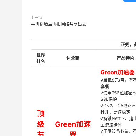
上一篇
手机翻墙后再把网络共享出去
正规，
世界
运营商
产品特色
排名
Green加速器
√最低9元/月，有
套餐
√使用256位加密
SSL保护
√CN2、CIA线路
顶
秒开，高速稳定
√解锁Netflix、
级
Green加速
主流流媒体
√不限设备数量、
节
器