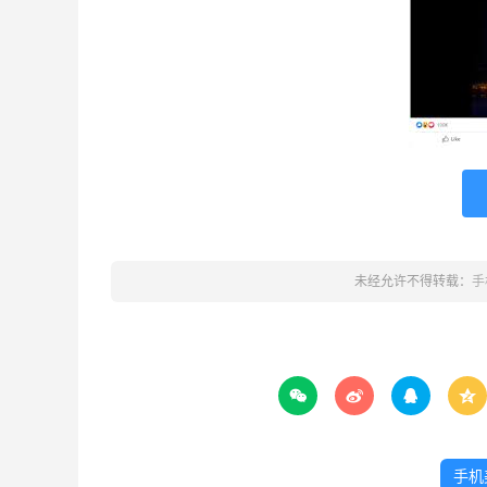
未经允许不得转载：
手




手机