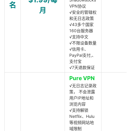
名
VPN协议
月
√安全的管辖权
和无日志政策
√43多个国家
160台服务器
√支持中文
√不限设备数量
√信用卡、
PayPal支付,、
支付宝
√7天退款保证
Pure VPN
√无日志记录政
策， 不会泄露
用户IP地址和
浏览内容
√支持解锁
Netflix、Hulu
等视频网站地
域限制