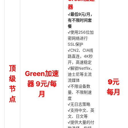
器
√最低9元/月，
有不限时间套
餐
√使用256位加
密网络进行
SSL保护
√CN2、CIA线
路直连，4K秒
开，高速稳定
顶
√解锁Netflix、
Green加速
迪士尼等主流
级
流媒体
9元
器 9元/每
√不限设备数
节
每月
量、不限制速
月
点
度
√无日志策略
√支持中文、英
文、日文等
√提供大量的付