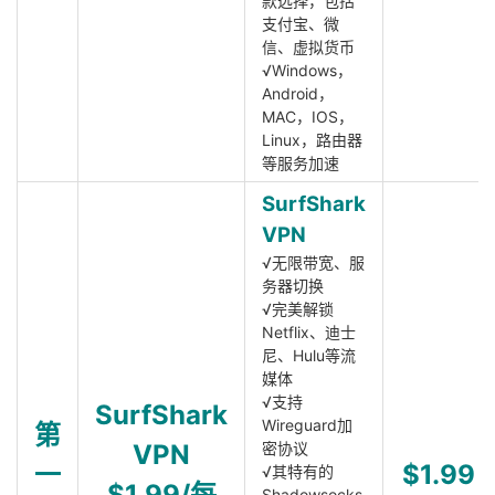
款选择，包括
支付宝、微
信、虚拟货币
√Windows，
Android，
MAC，IOS，
Linux，路由器
等服务加速
SurfShark
VPN
√无限带宽、服
务器切换
√完美解锁
Netflix、迪士
尼、Hulu等流
媒体
√支持
SurfShark
Wireguard加
第
VPN
密协议
一
$1.99
√其特有的
$1.99/每
Shadowsocks