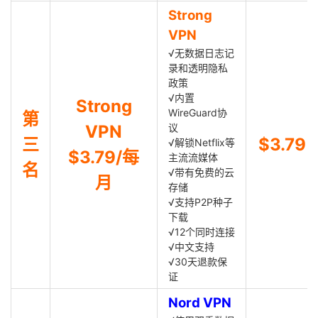
Strong
VPN
√无数据日志记
录和透明隐私
政策
√内置
Strong
WireGuard协
第
VPN
议
三
$3.79
√解锁Netflix等
$3.79/每
主流流媒体
名
√带有免费的云
月
存储
√支持P2P种子
下载
√12个同时连接
√中文支持
√30天退款保
证
Nord VPN