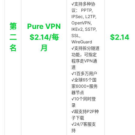
√支持多种协
议： PPTP,
IPSec, L2TP,
OpenVPN,
第
Pure VPN
IKEv2, SSTP,
二
$2.14/每
SSL,
$2.14
WireGuard
名
月
√支持拆分隧道
功能，可指定
程序走VPN通
道
√1百多万用户
√全球65个国
家6000+服务
器节点
√10个同时登
录
√超支持P2P种
子下载
√24/7客服支
持