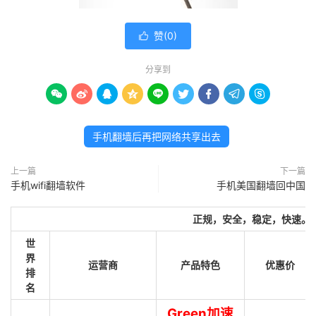
赞(
0
)

分享到









手机翻墙后再把网络共享出去
上一篇
下一篇
手机wifi翻墙软件
手机美国翻墙回中国
正规，安全，稳定，快速。
世
界
运营商
产品特色
优惠价
排
名
Green加速