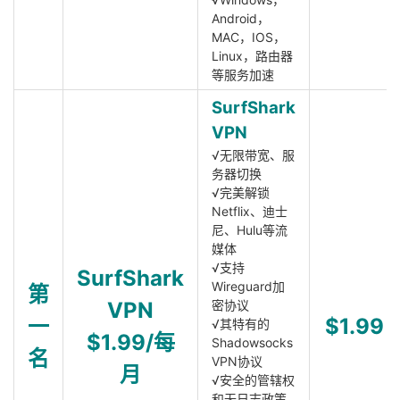
Android，
MAC，IOS，
Linux，路由器
等服务加速
SurfShark
VPN
√无限带宽、服
务器切换
√完美解锁
Netflix、迪士
尼、Hulu等流
媒体
√支持
SurfShark
Wireguard加
第
VPN
密协议
一
$1.99
√其特有的
$1.99/每
Shadowsocks
名
VPN协议
月
√安全的管辖权
和无日志政策