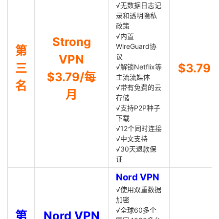
√无数据日志记
录和透明隐私
政策
√内置
Strong
WireGuard协
第
VPN
议
三
$3.79
√解锁Netflix等
$3.79/每
主流流媒体
名
√带有免费的云
月
存储
√支持P2P种子
下载
√12个同时连接
√中文支持
√30天退款保
证
Nord VPN
√使用双重数据
加密
√全球60多个
第
Nord VPN