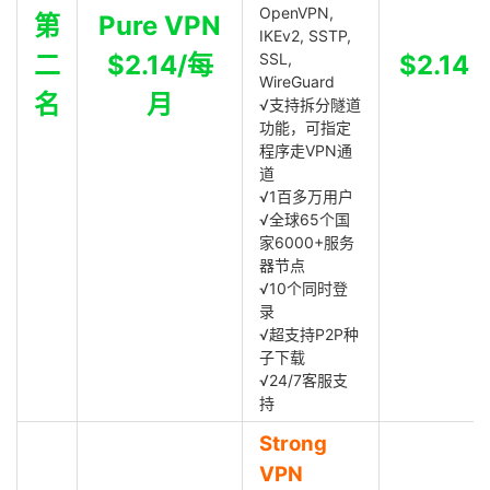
OpenVPN,
第
Pure VPN
IKEv2, SSTP,
二
$2.14/每
SSL,
$2.14
WireGuard
名
月
√支持拆分隧道
功能，可指定
程序走VPN通
道
√1百多万用户
√全球65个国
家6000+服务
器节点
√10个同时登
录
√超支持P2P种
子下载
√24/7客服支
持
Strong
VPN