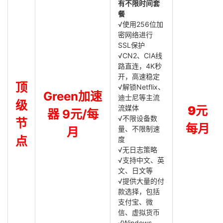
有不限时间套
餐
√使用256位加
密网络进行
SSL保护
√CN2、CIA线
路直连，4K秒
开，高速稳定
顶
√解锁Netflix、
Green加速
迪士尼等主流
级
流媒体
9元
器 9元/每
√不限设备数
节
每月
量、不限制速
月
点
度
√无日志策略
√支持中文、英
文、日文等
√提供大量的付
款选择，包括
支付宝、微
信、虚拟货币
√Windows，