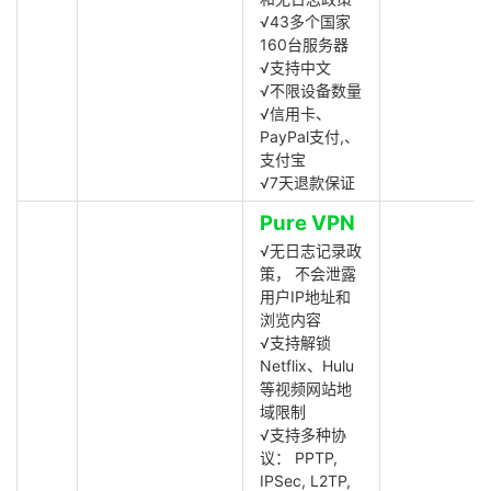
√43多个国家
160台服务器
√支持中文
√不限设备数量
√信用卡、
PayPal支付,、
支付宝
√7天退款保证
Pure VPN
√无日志记录政
策， 不会泄露
用户IP地址和
浏览内容
√支持解锁
Netflix、Hulu
等视频网站地
域限制
√支持多种协
议： PPTP,
IPSec, L2TP,