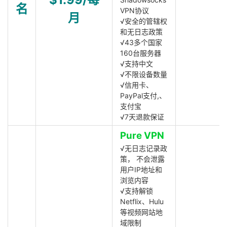
名
VPN协议
月
√安全的管辖权
和无日志政策
√43多个国家
160台服务器
√支持中文
√不限设备数量
√信用卡、
PayPal支付,、
支付宝
√7天退款保证
Pure VPN
√无日志记录政
策， 不会泄露
用户IP地址和
浏览内容
√支持解锁
Netflix、Hulu
等视频网站地
域限制