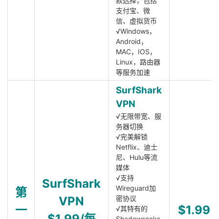
款选择，包括
支付宝、微
信、虚拟货币
√Windows，
Android，
MAC，IOS，
Linux，路由器
等服务加速
SurfShark
VPN
√无限带宽、服
务器切换
√完美解锁
Netflix、迪士
尼、Hulu等流
媒体
√支持
SurfShark
Wireguard加
第
VPN
密协议
一
$1.99
√其特有的
$1.99/每
Shadowsocks