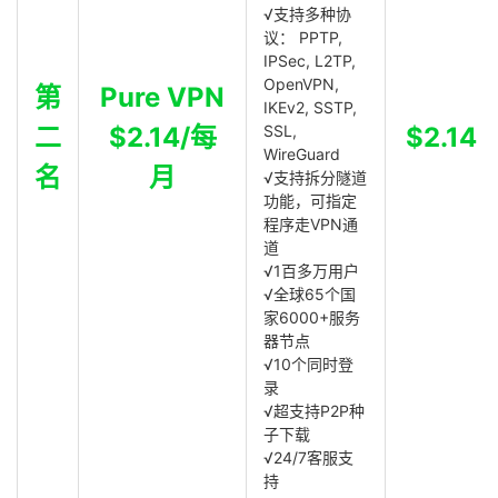
√支持多种协
议： PPTP,
IPSec, L2TP,
OpenVPN,
第
Pure VPN
IKEv2, SSTP,
二
$2.14/每
SSL,
$2.14
WireGuard
名
月
√支持拆分隧道
功能，可指定
程序走VPN通
道
√1百多万用户
√全球65个国
家6000+服务
器节点
√10个同时登
录
√超支持P2P种
子下载
√24/7客服支
持