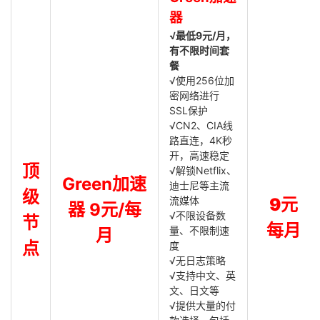
器
√最低9元/月，
有不限时间套
餐
√使用256位加
密网络进行
SSL保护
√CN2、CIA线
路直连，4K秒
开，高速稳定
顶
√解锁Netflix、
Green加速
迪士尼等主流
级
流媒体
9元
器 9元/每
√不限设备数
节
每月
量、不限制速
月
点
度
√无日志策略
√支持中文、英
文、日文等
√提供大量的付