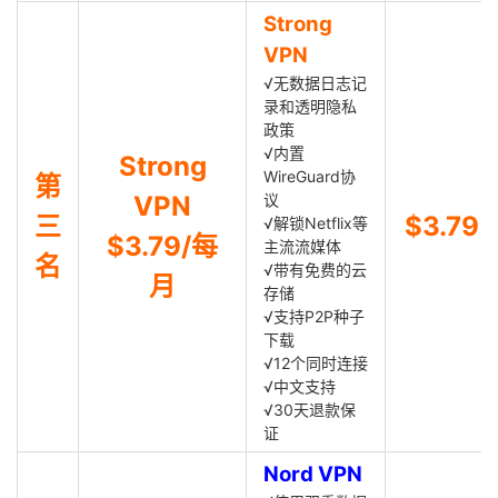
Strong
VPN
√无数据日志记
录和透明隐私
政策
√内置
Strong
WireGuard协
第
VPN
议
三
$3.79
√解锁Netflix等
$3.79/每
主流流媒体
名
√带有免费的云
月
存储
√支持P2P种子
下载
√12个同时连接
√中文支持
√30天退款保
证
Nord VPN