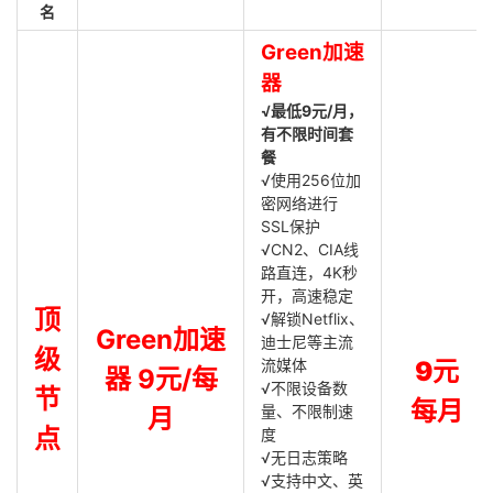
名
Green加速
器
√最低9元/月，
有不限时间套
餐
√使用256位加
密网络进行
SSL保护
√CN2、CIA线
路直连，4K秒
开，高速稳定
顶
√解锁Netflix、
Green加速
迪士尼等主流
级
流媒体
9元
器 9元/每
√不限设备数
节
每月
量、不限制速
月
点
度
√无日志策略
√支持中文、英