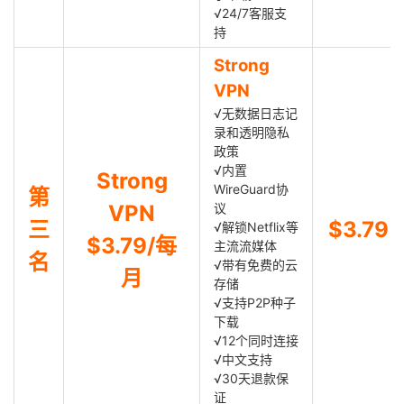
√24/7客服支
持
Strong
VPN
√无数据日志记
录和透明隐私
政策
√内置
Strong
WireGuard协
第
VPN
议
三
$3.79
√解锁Netflix等
$3.79/每
主流流媒体
名
√带有免费的云
月
存储
√支持P2P种子
下载
√12个同时连接
√中文支持
√30天退款保
证