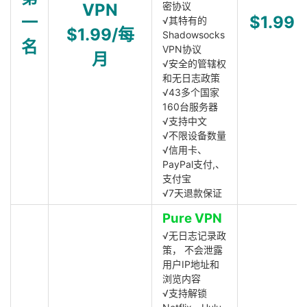
VPN
密协议
一
$1.99
√其特有的
$1.99/每
Shadowsocks
名
VPN协议
月
√安全的管辖权
和无日志政策
√43多个国家
160台服务器
√支持中文
√不限设备数量
√信用卡、
PayPal支付,、
支付宝
√7天退款保证
Pure VPN
√无日志记录政
策， 不会泄露
用户IP地址和
浏览内容
√支持解锁