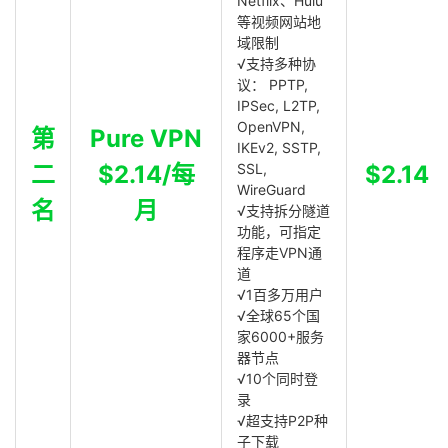
Netflix、Hulu
等视频网站地
域限制
√支持多种协
议： PPTP,
IPSec, L2TP,
OpenVPN,
第
Pure VPN
IKEv2, SSTP,
二
$2.14/每
SSL,
$2.14
WireGuard
名
月
√支持拆分隧道
功能，可指定
程序走VPN通
道
√1百多万用户
√全球65个国
家6000+服务
器节点
√10个同时登
录
√超支持P2P种
子下载