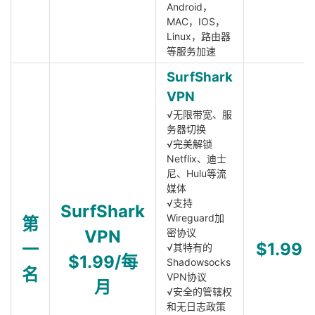
Android，
MAC，IOS，
Linux，路由器
等服务加速
SurfShark
VPN
√无限带宽、服
务器切换
√完美解锁
Netflix、迪士
尼、Hulu等流
媒体
√支持
SurfShark
Wireguard加
第
VPN
密协议
一
$1.99
√其特有的
$1.99/每
Shadowsocks
名
VPN协议
月
√安全的管辖权
和无日志政策