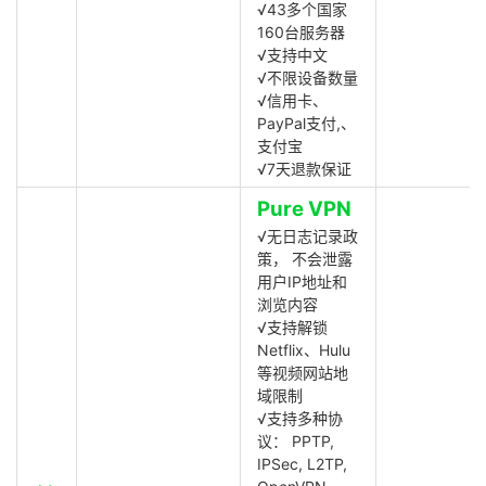
√43多个国家
160台服务器
√支持中文
√不限设备数量
√信用卡、
PayPal支付,、
支付宝
√7天退款保证
Pure VPN
√无日志记录政
策， 不会泄露
用户IP地址和
浏览内容
√支持解锁
Netflix、Hulu
等视频网站地
域限制
√支持多种协
议： PPTP,
IPSec, L2TP,