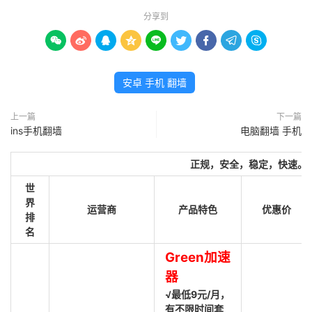
分享到









安卓 手机 翻墙
上一篇
下一篇
ins手机翻墙
电脑翻墙 手机
正规，安全，稳定，快速。
世
界
运营商
产品特色
优惠价
排
名
Green加速
器
√最低9元/月，
有不限时间套