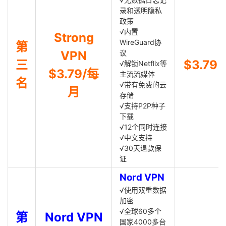
录和透明隐私
政策
√内置
Strong
WireGuard协
第
VPN
议
三
$3.79
√解锁Netflix等
$3.79/每
主流流媒体
名
√带有免费的云
月
存储
√支持P2P种子
下载
√12个同时连接
√中文支持
√30天退款保
证
Nord VPN
√使用双重数据
加密
√全球60多个
第
Nord VPN
国家4000多台