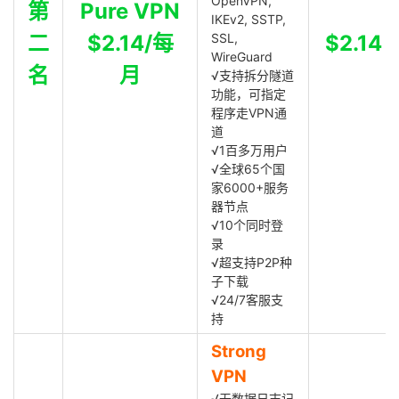
OpenVPN,
第
Pure VPN
IKEv2, SSTP,
二
$2.14/每
SSL,
$2.14
WireGuard
名
月
√支持拆分隧道
功能，可指定
程序走VPN通
道
√1百多万用户
√全球65个国
家6000+服务
器节点
√10个同时登
录
√超支持P2P种
子下载
√24/7客服支
持
Strong
VPN
√无数据日志记