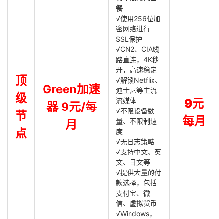
餐
√使用256位加
密网络进行
SSL保护
√CN2、CIA线
路直连，4K秒
开，高速稳定
顶
√解锁Netflix、
Green加速
迪士尼等主流
级
流媒体
9元
器 9元/每
√不限设备数
节
每月
量、不限制速
月
点
度
√无日志策略
√支持中文、英
文、日文等
√提供大量的付
款选择，包括
支付宝、微
信、虚拟货币
√Windows，