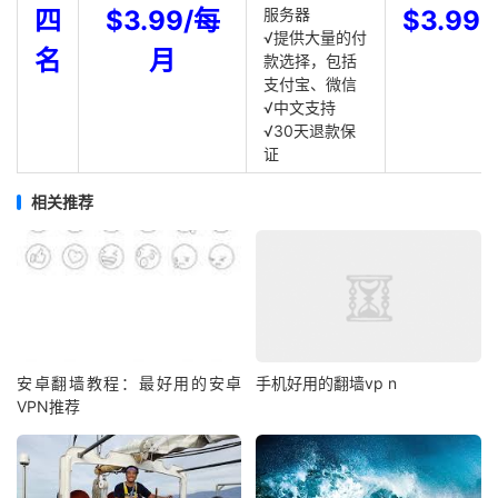
四
$3.99/每
服务器
$3.99
√提供大量的付
名
月
款选择，包括
支付宝、微信
√中文支持
√30天退款保
证
相关推荐
安卓翻墙教程：最好用的安卓
手机好用的翻墙vp n
VPN推荐