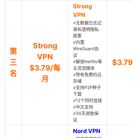
Strong
VPN
√无数据日志记
录和透明隐私
政策
√内置
Strong
WireGuard协
第
VPN
议
三
$3.79
√解锁Netflix等
$3.79/每
主流流媒体
名
√带有免费的云
月
存储
√支持P2P种子
下载
√12个同时连接
√中文支持
√30天退款保
证
Nord VPN