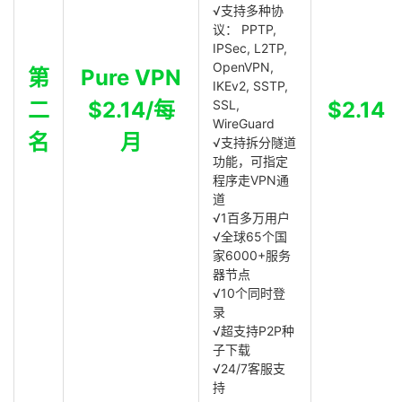
√支持多种协
议： PPTP,
IPSec, L2TP,
OpenVPN,
第
Pure VPN
IKEv2, SSTP,
二
$2.14/每
SSL,
$2.14
WireGuard
名
月
√支持拆分隧道
功能，可指定
程序走VPN通
道
√1百多万用户
√全球65个国
家6000+服务
器节点
√10个同时登
录
√超支持P2P种
子下载
√24/7客服支
持