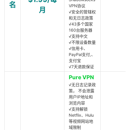
名
VPN协议
月
√安全的管辖权
和无日志政策
√43多个国家
160台服务器
√支持中文
√不限设备数量
√信用卡、
PayPal支付,、
支付宝
√7天退款保证
Pure VPN
√无日志记录政
策， 不会泄露
用户IP地址和
浏览内容
√支持解锁
Netflix、Hulu
等视频网站地
域限制