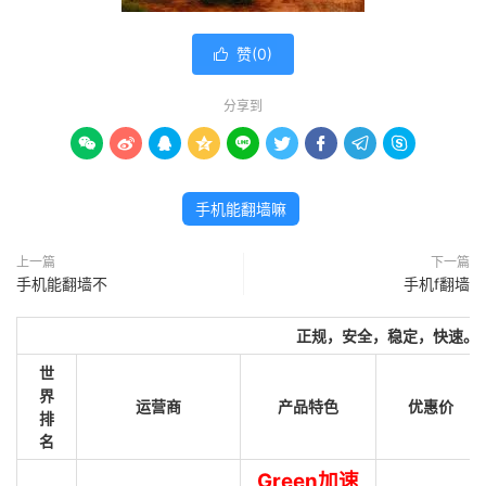
赞(
0
)

分享到









手机能翻墙嘛
上一篇
下一篇
手机能翻墙不
手机f翻墙
正规，安全，稳定，快速。
世
界
运营商
产品特色
优惠价
排
名
Green加速