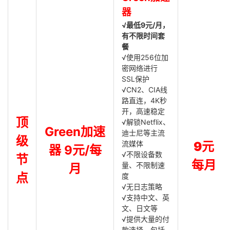
器
√最低9元/月，
有不限时间套
餐
√使用256位加
密网络进行
SSL保护
√CN2、CIA线
路直连，4K秒
开，高速稳定
顶
√解锁Netflix、
Green加速
迪士尼等主流
级
流媒体
9元
器 9元/每
√不限设备数
节
每月
量、不限制速
月
点
度
√无日志策略
√支持中文、英
文、日文等
√提供大量的付
款选择，包括