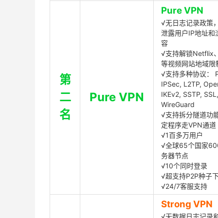
Pure VPN
√无日志记录政策，
泄露用户IP地址和
容
√支持解锁Netflix、
等视频网站地域限
√支持多种协议： P
第
IPSec, L2TP, Op
二
Pure VPN
IKEv2, SSTP, SSL
WireGuard
名
√支持拆分隧道功
定程序走VPN通道
√1百多万用户
√全球65个国家60
务器节点
√10个同时登录
√超支持P2P种子
√24/7客服支持
Strong VPN
√无数据日志记录