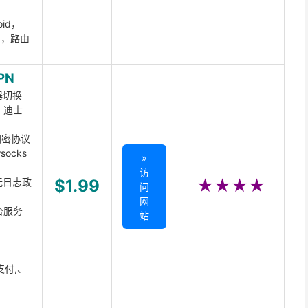
oid，
ux，路由
PN
器切换
x、迪士
d加密协议
ocks
»
访
无日志政
$1.99
★★★★
问
网
台服务
站
支付,、