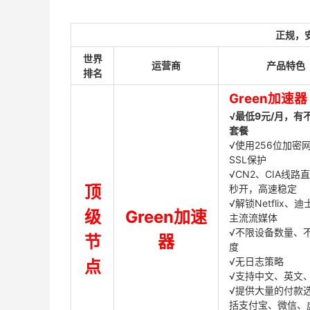
正规，
世界
运营商
产品特色
排名
Green加速器
√最低9元/月，有
套餐
√使用256位加密
SSL保护
√CN2、CIA线路
顶
秒开，高速稳定
√解锁Netflix、
级
Green加速
主流流媒体
√不限设备数量、
节
器
度
√无日志策略
点
√支持中文、英文
√提供大量的付款
括支付宝、微信、