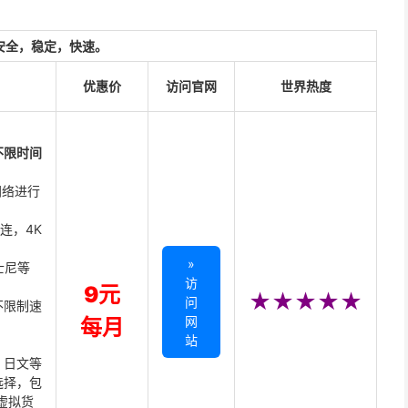
安全，稳定，快速。
优惠价
访问官网
世界热度
不限时间
网络进行
直连，4K
»
迪士尼等
访
9元
★★★★★
问
不限制速
网
每月
站
、日文等
选择，包
虚拟货