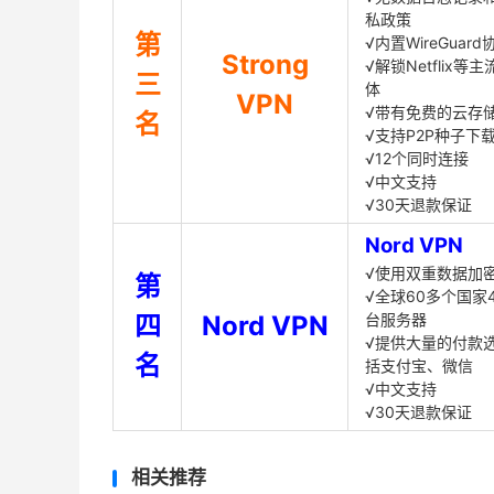
私政策
第
√内置WireGuard
Strong
√解锁Netflix等
三
体
VPN
√带有免费的云存
名
√支持P2P种子下
√12个同时连接
√中文支持
√30天退款保证
Nord VPN
√使用双重数据加
第
√全球60多个国家4
四
Nord VPN
台服务器
√提供大量的付款
名
括支付宝、微信
√中文支持
√30天退款保证
相关推荐