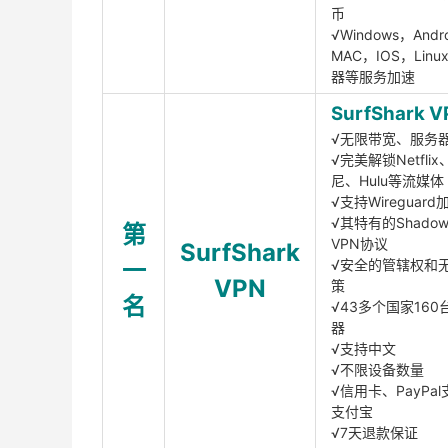
币
√Windows，Andr
MAC，IOS，Lin
器等服务加速
SurfShark V
√无限带宽、服务
√完美解锁Netfli
尼、Hulu等流媒体
√支持Wireguar
√其特有的Shadows
第
VPN协议
SurfShark
一
√安全的管辖权和
VPN
策
名
√43多个国家160
器
√支持中文
√不限设备数量
√信用卡、PayPal
支付宝
√7天退款保证