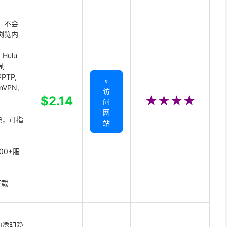
 不会
浏览内
Hulu
制
PTP,
»
enVPN,
访
,
$2.14
★★★★
问
网
能，可指
站
00+服
下载
和透明隐