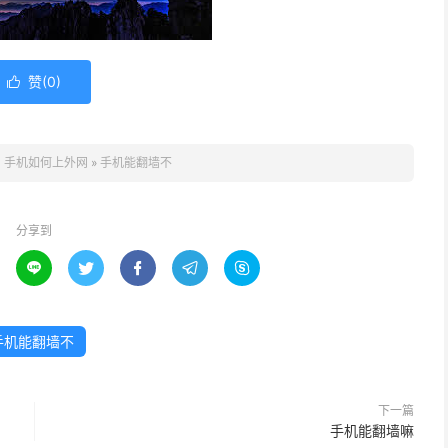
赞(
0
)

：
手机如何上外网
»
手机能翻墙不
分享到





手机能翻墙不
下一篇
手机能翻墙嘛