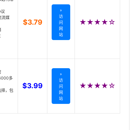
»
协议
访
主流流媒
$3.79
★★★★☆
问
网
储
站
载
密
»
000多
访
$3.99
★★★★☆
问
选择，包
网
站