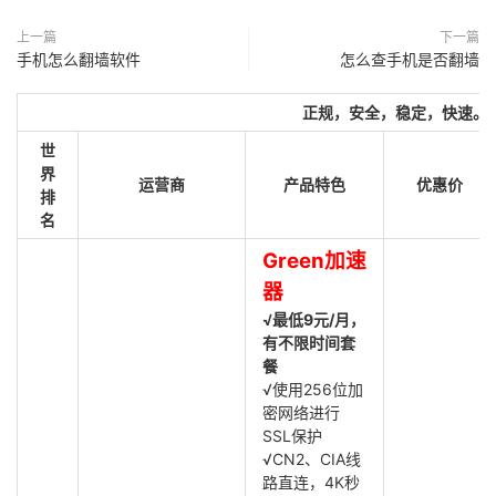
上一篇
下一篇
手机怎么翻墙软件
怎么查手机是否翻墙
正规，安全，稳定，快速。
世
界
运营商
产品特色
优惠价
排
名
Green加速
器
√最低9元/月，
有不限时间套
餐
√使用256位加
密网络进行
SSL保护
√CN2、CIA线
路直连，4K秒