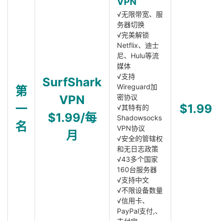
VPN
√无限带宽、服
务器切换
√完美解锁
Netflix、迪士
尼、Hulu等流
媒体
√支持
SurfShark
Wireguard加
第
VPN
密协议
一
$1.99
√其特有的
$1.99/每
Shadowsocks
名
VPN协议
月
√安全的管辖权
和无日志政策
√43多个国家
160台服务器
√支持中文
√不限设备数量
√信用卡、
PayPal支付,、