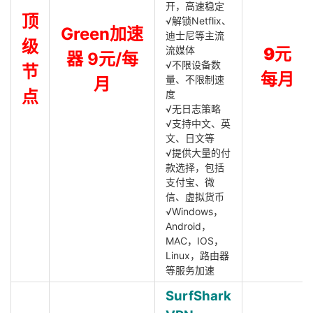
开，高速稳定
顶
√解锁Netflix、
Green加速
迪士尼等主流
级
流媒体
9元
器 9元/每
√不限设备数
节
每月
量、不限制速
月
点
度
√无日志策略
√支持中文、英
文、日文等
√提供大量的付
款选择，包括
支付宝、微
信、虚拟货币
√Windows，
Android，
MAC，IOS，
Linux，路由器
等服务加速
SurfShark