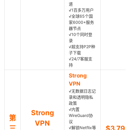
道
√1百多万用户
√全球65个国
家6000+服务
器节点
√10个同时登
录
√超支持P2P种
子下载
√24/7客服支
持
Strong
VPN
√无数据日志记
录和透明隐私
政策
√内置
Strong
WireGuard协
第
VPN
议
三
$3.79
√解锁Netflix等