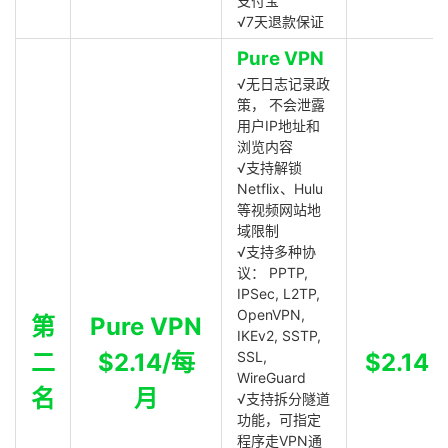
支付宝
√7天退款保证
Pure VPN
√无日志记录政
策， 不会泄露
用户IP地址和
浏览内容
√支持解锁
Netflix、Hulu
等视频网站地
域限制
√支持多种协
议： PPTP,
IPSec, L2TP,
OpenVPN,
第
Pure VPN
IKEv2, SSTP,
二
$2.14/每
SSL,
$2.14
WireGuard
名
月
√支持拆分隧道
功能，可指定
程序走VPN通