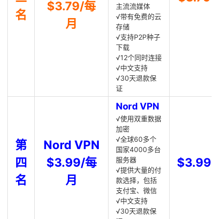
$3.79/每
主流流媒体
名
√带有免费的云
月
存储
√支持P2P种子
下载
√12个同时连接
√中文支持
√30天退款保
证
Nord VPN
√使用双重数据
加密
√全球60多个
第
Nord VPN
国家4000多台
四
$3.99/每
服务器
$3.99
√提供大量的付
名
月
款选择，包括
支付宝、微信
√中文支持
√30天退款保