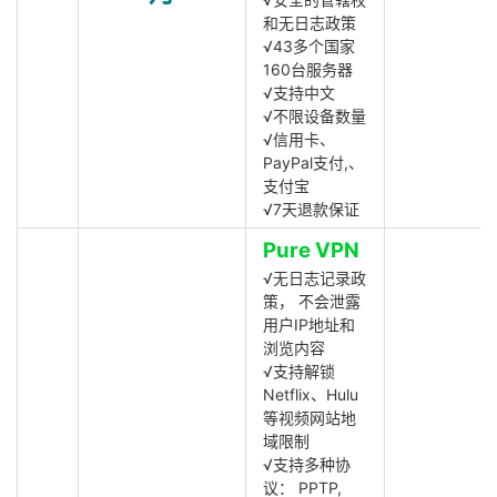
和无日志政策
√43多个国家
160台服务器
√支持中文
√不限设备数量
√信用卡、
PayPal支付,、
支付宝
√7天退款保证
Pure VPN
√无日志记录政
策， 不会泄露
用户IP地址和
浏览内容
√支持解锁
Netflix、Hulu
等视频网站地
域限制
√支持多种协
议： PPTP,