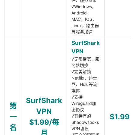
信、虚拟货币
√Windows，
Android，
MAC，IOS，
Linux，路由器
等服务加速
SurfShark
VPN
√无限带宽、服
务器切换
√完美解锁
Netflix、迪士
尼、Hulu等流
媒体
√支持
SurfShark
Wireguard加
第
VPN
密协议
一
$1.99
√其特有的
$1.99/每
Shadowsocks
名
VPN协议
月
√安全的管辖权