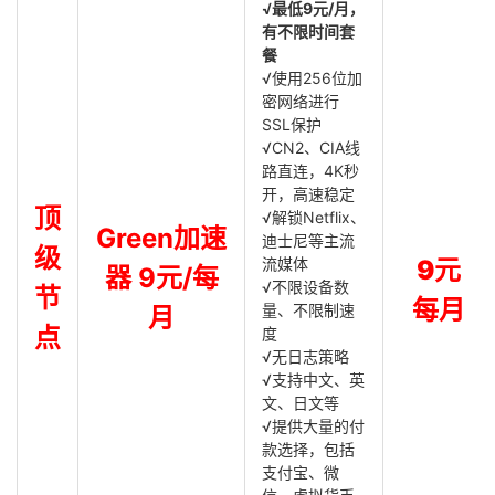
√最低9元/月，
有不限时间套
餐
√使用256位加
密网络进行
SSL保护
√CN2、CIA线
路直连，4K秒
开，高速稳定
顶
√解锁Netflix、
Green加速
迪士尼等主流
级
流媒体
9元
器 9元/每
√不限设备数
节
每月
量、不限制速
月
点
度
√无日志策略
√支持中文、英
文、日文等
√提供大量的付
款选择，包括
支付宝、微