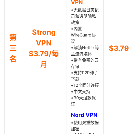
VPN
√无数据日志记
录和透明隐私
政策
√内置
Strong
WireGuard协
第
VPN
议
三
$3.79
√解锁Netflix等
$3.79/每
主流流媒体
名
√带有免费的云
月
存储
√支持P2P种子
下载
√12个同时连接
√中文支持
√30天退款保
证
Nord VPN
√使用双重数据
加密