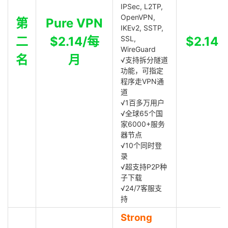
IPSec, L2TP,
OpenVPN,
第
Pure VPN
IKEv2, SSTP,
二
$2.14/每
SSL,
$2.14
WireGuard
名
月
√支持拆分隧道
功能，可指定
程序走VPN通
道
√1百多万用户
√全球65个国
家6000+服务
器节点
√10个同时登
录
√超支持P2P种
子下载
√24/7客服支
持
Strong