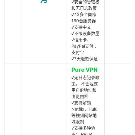
√安全的管辖权
和无日志政策
√43多个国家
160台服务器
√支持中文
√不限设备数量
√信用卡、
PayPal支付,、
支付宝
√7天退款保证
Pure VPN
√无日志记录政
策， 不会泄露
用户IP地址和
浏览内容
√支持解锁
Netflix、Hulu
等视频网站地
域限制
√支持多种协
议： PPTP,