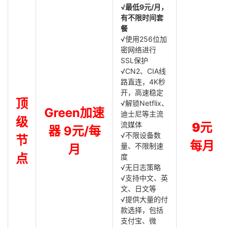
√最低9元/月，
有不限时间套
餐
√使用256位加
密网络进行
SSL保护
√CN2、CIA线
路直连，4K秒
开，高速稳定
顶
√解锁Netflix、
Green加速
迪士尼等主流
级
流媒体
9元
器 9元/每
√不限设备数
节
每月
量、不限制速
月
点
度
√无日志策略
√支持中文、英
文、日文等
√提供大量的付
款选择，包括
支付宝、微