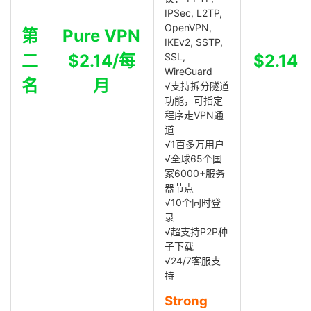
IPSec, L2TP,
OpenVPN,
第
Pure VPN
IKEv2, SSTP,
二
$2.14/每
SSL,
$2.14
WireGuard
名
月
√支持拆分隧道
功能，可指定
程序走VPN通
道
√1百多万用户
√全球65个国
家6000+服务
器节点
√10个同时登
录
√超支持P2P种
子下载
√24/7客服支
持
Strong