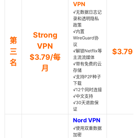
VPN
√无数据日志记
录和透明隐私
政策
√内置
Strong
WireGuard协
第
VPN
议
三
$3.79
√解锁Netflix等
$3.79/每
主流流媒体
名
√带有免费的云
月
存储
√支持P2P种子
下载
√12个同时连接
√中文支持
√30天退款保
证
Nord VPN
√使用双重数据
加密