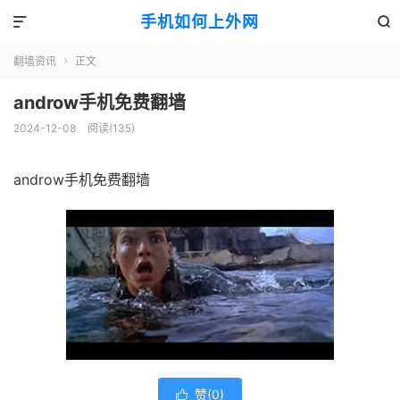
手机如何上外网


翻墙资讯
正文

androw手机免费翻墙
2024-12-08
阅读(135)
androw手机免费翻墙
赞(
0
)
