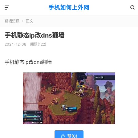
手机如何上外网


翻墙资讯
正文

手机静态ip改dns翻墙
2024-12-08
阅读(122)
手机静态ip改dns翻墙
赞(
0
)
