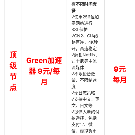
有不限时间套
餐
√使用256位加
密网络进行
SSL保护
√CN2、CIA线
路直连，4K秒
开，高速稳定
顶
√解锁Netflix、
Green加速
迪士尼等主流
级
流媒体
9元
器 9元/每
√不限设备数
节
每月
量、不限制速
月
点
度
√无日志策略
√支持中文、英
文、日文等
√提供大量的付
款选择，包括
支付宝、微
信、虚拟货币