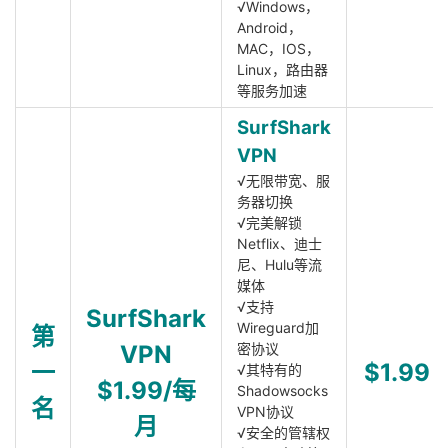
√Windows，
Android，
MAC，IOS，
Linux，路由器
等服务加速
SurfShark
VPN
√无限带宽、服
务器切换
√完美解锁
Netflix、迪士
尼、Hulu等流
媒体
√支持
SurfShark
Wireguard加
第
VPN
密协议
一
$1.99
√其特有的
$1.99/每
Shadowsocks
名
VPN协议
月
√安全的管辖权