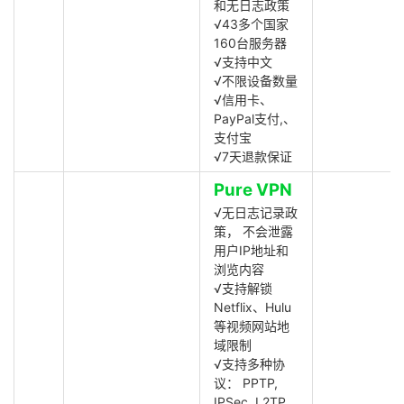
和无日志政策
√43多个国家
160台服务器
√支持中文
√不限设备数量
√信用卡、
PayPal支付,、
支付宝
√7天退款保证
Pure VPN
√无日志记录政
策， 不会泄露
用户IP地址和
浏览内容
√支持解锁
Netflix、Hulu
等视频网站地
域限制
√支持多种协
议： PPTP,
IPSec, L2TP,