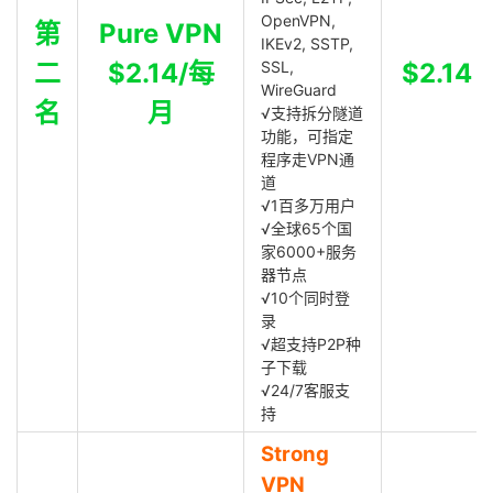
OpenVPN,
第
Pure VPN
IKEv2, SSTP,
二
$2.14/每
SSL,
$2.14
WireGuard
名
月
√支持拆分隧道
功能，可指定
程序走VPN通
道
√1百多万用户
√全球65个国
家6000+服务
器节点
√10个同时登
录
√超支持P2P种
子下载
√24/7客服支
持
Strong
VPN