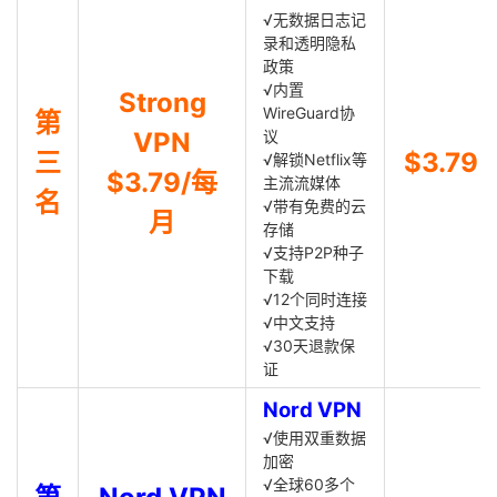
√无数据日志记
录和透明隐私
政策
√内置
Strong
WireGuard协
第
VPN
议
三
$3.79
√解锁Netflix等
$3.79/每
主流流媒体
名
√带有免费的云
月
存储
√支持P2P种子
下载
√12个同时连接
√中文支持
√30天退款保
证
Nord VPN
√使用双重数据
加密
√全球60多个