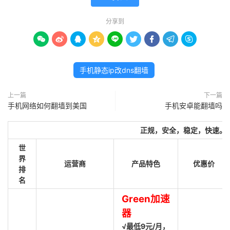
分享到









手机静态ip改dns翻墙
上一篇
下一篇
手机网络如何翻墙到美国
手机安卓能翻墙吗
正规，安全，稳定，快速。
世
界
运营商
产品特色
优惠价
排
名
Green加速
器
√最低9元/月，