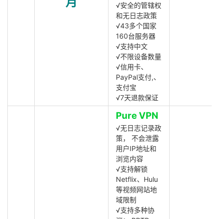
月
√安全的管辖权
和无日志政策
√43多个国家
160台服务器
√支持中文
√不限设备数量
√信用卡、
PayPal支付,、
支付宝
√7天退款保证
Pure VPN
√无日志记录政
策， 不会泄露
用户IP地址和
浏览内容
√支持解锁
Netflix、Hulu
等视频网站地
域限制
√支持多种协