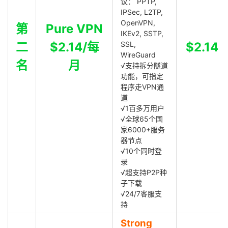
议： PPTP,
IPSec, L2TP,
OpenVPN,
第
Pure VPN
IKEv2, SSTP,
二
$2.14/每
SSL,
$2.14
WireGuard
名
月
√支持拆分隧道
功能，可指定
程序走VPN通
道
√1百多万用户
√全球65个国
家6000+服务
器节点
√10个同时登
录
√超支持P2P种
子下载
√24/7客服支
持
Strong