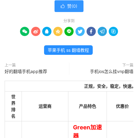
赞(
0
)

分享到









苹果手机 ss 翻墙教程
上一篇
下一篇
好的翻墙手机app推荐
手机ios怎么挂vnp翻墙
正规，安全，稳定，快速。
世
界
运营商
产品特色
优惠价
排
名
Green加速
器