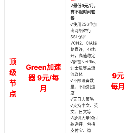
√最低9元/月，
有不限时间套
餐
√使用256位加
密网络进行
SSL保护
√CN2、CIA线
路直连，4K秒
开，高速稳定
顶
√解锁Netflix、
Green加速
迪士尼等主流
级
流媒体
9元
器 9元/每
√不限设备数
节
每月
量、不限制速
月
点
度
√无日志策略
√支持中文、英
文、日文等
√提供大量的付
款选择，包括
支付宝、微