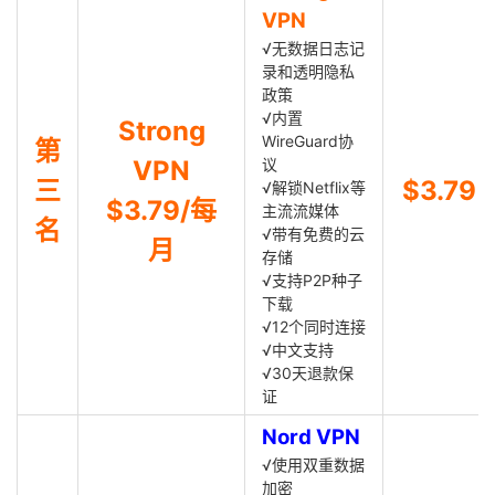
VPN
√无数据日志记
录和透明隐私
政策
√内置
Strong
WireGuard协
第
VPN
议
三
$3.79
√解锁Netflix等
$3.79/每
主流流媒体
名
√带有免费的云
月
存储
√支持P2P种子
下载
√12个同时连接
√中文支持
√30天退款保
证
Nord VPN
√使用双重数据
加密