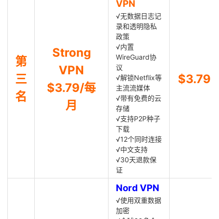
VPN
√无数据日志记
录和透明隐私
政策
√内置
Strong
WireGuard协
第
VPN
议
三
$3.79
√解锁Netflix等
$3.79/每
主流流媒体
名
√带有免费的云
月
存储
√支持P2P种子
下载
√12个同时连接
√中文支持
√30天退款保
证
Nord VPN
√使用双重数据
加密