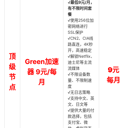
√最低9元/月，
有不限时间套
餐
√使用256位加
密网络进行
SSL保护
√CN2、CIA线
路直连，4K秒
开，高速稳定
顶
√解锁Netflix、
Green加速
迪士尼等主流
级
流媒体
9元
器 9元/每
√不限设备数
节
每月
量、不限制速
月
点
度
√无日志策略
√支持中文、英
文、日文等
√提供大量的付
款选择，包括
支付宝、微