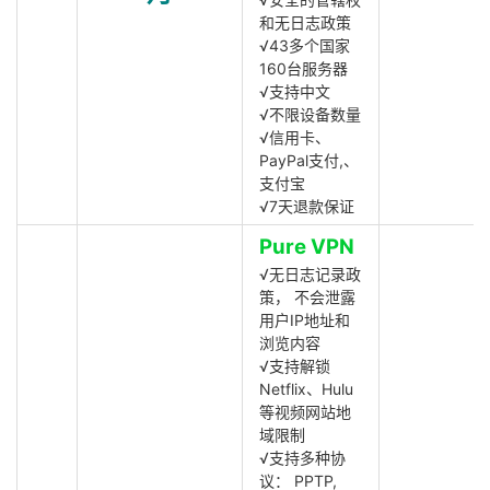
和无日志政策
√43多个国家
160台服务器
√支持中文
√不限设备数量
√信用卡、
PayPal支付,、
支付宝
√7天退款保证
Pure VPN
√无日志记录政
策， 不会泄露
用户IP地址和
浏览内容
√支持解锁
Netflix、Hulu
等视频网站地
域限制
√支持多种协
议： PPTP,