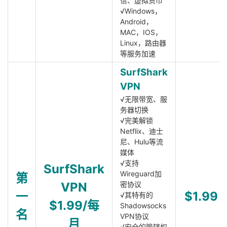
信、虚拟货币
√Windows，
Android，
MAC，IOS，
Linux，路由器
等服务加速
SurfShark
VPN
√无限带宽、服
务器切换
√完美解锁
Netflix、迪士
尼、Hulu等流
媒体
√支持
SurfShark
Wireguard加
第
VPN
密协议
一
$1.99
√其特有的
$1.99/每
Shadowsocks
名
VPN协议
月
√安全的管辖权