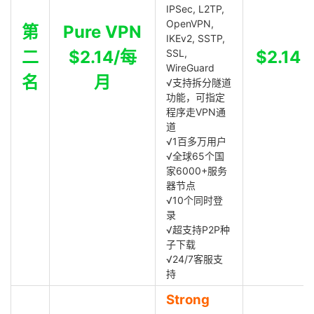
IPSec, L2TP,
OpenVPN,
第
Pure VPN
IKEv2, SSTP,
二
$2.14/每
SSL,
$2.14
WireGuard
名
月
√支持拆分隧道
功能，可指定
程序走VPN通
道
√1百多万用户
√全球65个国
家6000+服务
器节点
√10个同时登
录
√超支持P2P种
子下载
√24/7客服支
持
Strong