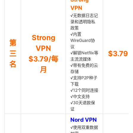
VPN
√无数据日志记
录和透明隐私
政策
√内置
Strong
WireGuard协
第
VPN
议
三
$3.79
√解锁Netflix等
$3.79/每
主流流媒体
名
√带有免费的云
月
存储
√支持P2P种子
下载
√12个同时连接
√中文支持
√30天退款保
证
Nord VPN
√使用双重数据