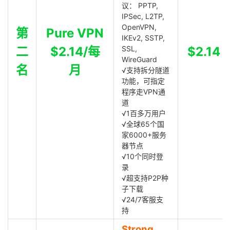
议： PPTP,
IPSec, L2TP,
OpenVPN,
第
Pure VPN
IKEv2, SSTP,
二
$2.14/每
SSL,
$2.14
WireGuard
名
月
√支持拆分隧道
功能，可指定
程序走VPN通
道
√1百多万用户
√全球65个国
家6000+服务
器节点
√10个同时登
录
√超支持P2P种
子下载
√24/7客服支
持
Strong