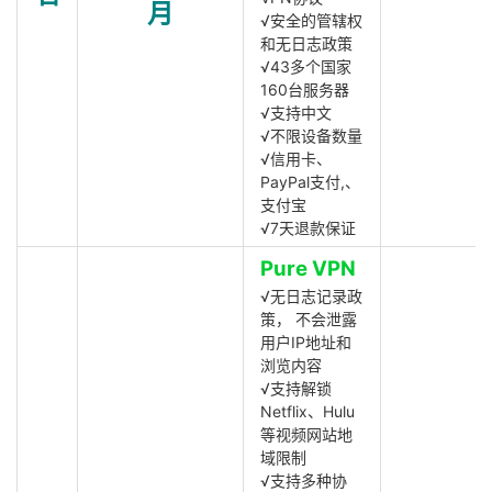
月
√安全的管辖权
和无日志政策
√43多个国家
160台服务器
√支持中文
√不限设备数量
√信用卡、
PayPal支付,、
支付宝
√7天退款保证
Pure VPN
√无日志记录政
策， 不会泄露
用户IP地址和
浏览内容
√支持解锁
Netflix、Hulu
等视频网站地
域限制
√支持多种协