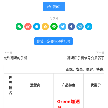
赞(
0
)

分享到









翻墙一定要root手机吗
上一篇
下一篇
允许翻墙的手机
翻墙后手机信号变多弱了
正规，安全，稳定，快速。
世
界
运营商
产品特色
优惠价
排
名
Green加速