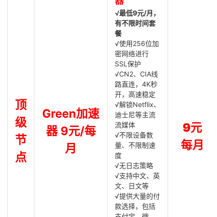
器
√最低9元/月，
有不限时间套
餐
√使用256位加
密网络进行
SSL保护
√CN2、CIA线
路直连，4K秒
开，高速稳定
顶
√解锁Netflix、
Green加速
迪士尼等主流
级
流媒体
9元
器 9元/每
√不限设备数
节
每月
量、不限制速
月
点
度
√无日志策略
√支持中文、英
文、日文等
√提供大量的付
款选择，包括
支付宝、微