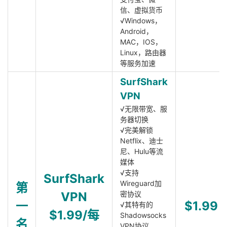
信、虚拟货币
√Windows，
Android，
MAC，IOS，
Linux，路由器
等服务加速
SurfShark
VPN
√无限带宽、服
务器切换
√完美解锁
Netflix、迪士
尼、Hulu等流
媒体
√支持
SurfShark
Wireguard加
第
VPN
密协议
一
$1.99
√其特有的
$1.99/每
Shadowsocks
名
VPN协议