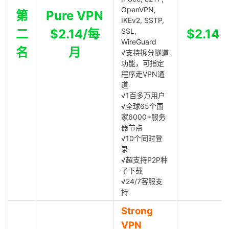
OpenVPN,
第
Pure VPN
IKEv2, SSTP,
二
$2.14/每
SSL,
$2.14
WireGuard
名
月
√支持拆分隧道
功能，可指定
程序走VPN通
道
√1百多万用户
√全球65个国
家6000+服务
器节点
√10个同时登
录
√超支持P2P种
子下载
√24/7客服支
持
Strong
VPN