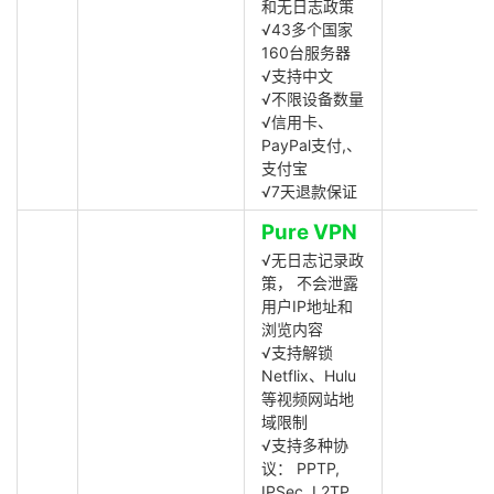
和无日志政策
√43多个国家
160台服务器
√支持中文
√不限设备数量
√信用卡、
PayPal支付,、
支付宝
√7天退款保证
Pure VPN
√无日志记录政
策， 不会泄露
用户IP地址和
浏览内容
√支持解锁
Netflix、Hulu
等视频网站地
域限制
√支持多种协
议： PPTP,
IPSec, L2TP,