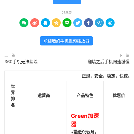
分享到









能翻墙的手机视频播放器
上一篇
下一篇
360手机无法翻墙
翻墙之后手机网速缓慢
正规，安全，稳定，快速。
世
界
运营商
产品特色
优惠价
排
名
Green加速
器
√最低9元/月，