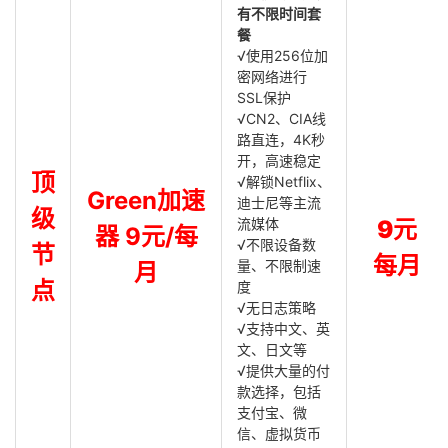
有不限时间套
餐
√使用256位加
密网络进行
SSL保护
√CN2、CIA线
路直连，4K秒
开，高速稳定
顶
√解锁Netflix、
Green加速
迪士尼等主流
级
流媒体
9元
器 9元/每
√不限设备数
节
每月
量、不限制速
月
点
度
√无日志策略
√支持中文、英
文、日文等
√提供大量的付
款选择，包括
支付宝、微
信、虚拟货币