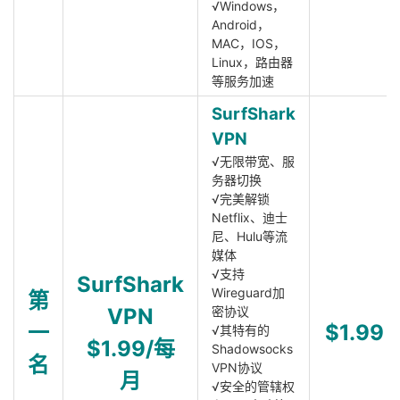
√Windows，
Android，
MAC，IOS，
Linux，路由器
等服务加速
SurfShark
VPN
√无限带宽、服
务器切换
√完美解锁
Netflix、迪士
尼、Hulu等流
媒体
√支持
SurfShark
Wireguard加
第
VPN
密协议
一
$1.99
√其特有的
$1.99/每
Shadowsocks
名
VPN协议
月
√安全的管辖权