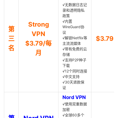
√无数据日志记
录和透明隐私
政策
√内置
Strong
WireGuard协
第
VPN
议
三
$3.79
√解锁Netflix等
$3.79/每
主流流媒体
名
√带有免费的云
月
存储
√支持P2P种子
下载
√12个同时连接
√中文支持
√30天退款保
证
Nord VPN
√使用双重数据
加密
√全球60多个