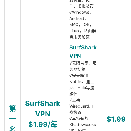
信、虚拟货币
√Windows，
Android，
MAC，IOS，
Linux，路由器
等服务加速
SurfShark
VPN
√无限带宽、服
务器切换
√完美解锁
Netflix、迪士
尼、Hulu等流
媒体
√支持
SurfShark
Wireguard加
第
VPN
密协议
一
$1.99
√其特有的
$1.99/每
Shadowsocks
名
VPN协议