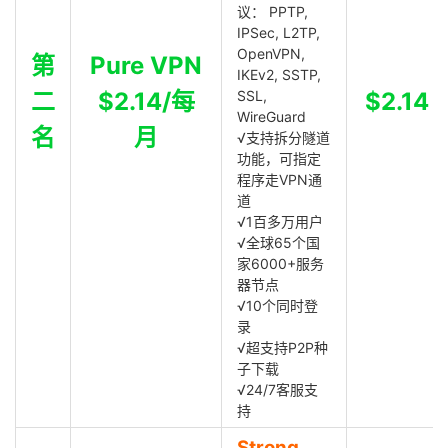
议： PPTP,
IPSec, L2TP,
OpenVPN,
第
Pure VPN
IKEv2, SSTP,
二
$2.14/每
SSL,
$2.14
WireGuard
名
月
√支持拆分隧道
功能，可指定
程序走VPN通
道
√1百多万用户
√全球65个国
家6000+服务
器节点
√10个同时登
录
√超支持P2P种
子下载
√24/7客服支
持
Strong