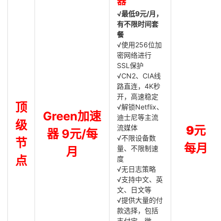
器
√最低9元/月，
有不限时间套
餐
√使用256位加
密网络进行
SSL保护
√CN2、CIA线
路直连，4K秒
开，高速稳定
顶
√解锁Netflix、
Green加速
迪士尼等主流
级
流媒体
9元
器 9元/每
√不限设备数
节
每月
量、不限制速
月
点
度
√无日志策略
√支持中文、英
文、日文等
√提供大量的付
款选择，包括
支付宝、微