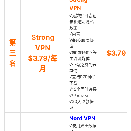
VPN
√无数据日志记
录和透明隐私
政策
√内置
Strong
WireGuard协
第
VPN
议
三
$3.79
√解锁Netflix等
$3.79/每
主流流媒体
名
√带有免费的云
月
存储
√支持P2P种子
下载
√12个同时连接
√中文支持
√30天退款保
证
Nord VPN
√使用双重数据