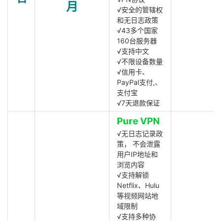
月
√安全的管辖权
和无日志政策
√43多个国家
160台服务器
√支持中文
√不限设备数量
√信用卡、
PayPal支付,、
支付宝
√7天退款保证
Pure VPN
√无日志记录政
策， 不会泄露
用户IP地址和
浏览内容
√支持解锁
Netflix、Hulu
等视频网站地
域限制
√支持多种协