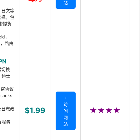
站
、日文等
选择，包
虚拟货
oid，
ux，路由
PN
器切换
x、迪士
d加密协议
ocks
»
访
无日志政
$1.99
★★★★
问
网
台服务
站