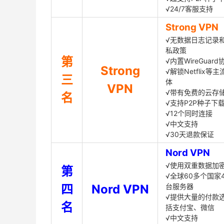
√24/7客服支持
Strong VPN
√无数据日志记录
私政策
第
√内置WireGuard
Strong
√解锁Netflix等
三
体
VPN
√带有免费的云存
名
√支持P2P种子下
√12个同时连接
√中文支持
√30天退款保证
Nord VPN
√使用双重数据加
第
√全球60多个国家4
四
Nord VPN
台服务器
√提供大量的付款
名
括支付宝、微信
√中文支持