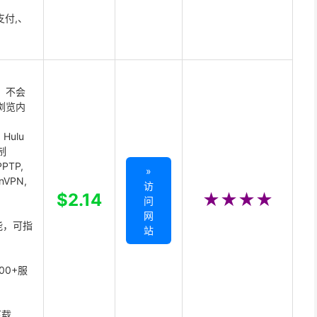
支付,、
 不会
浏览内
Hulu
制
PTP,
»
enVPN,
访
,
$2.14
★★★★
问
网
能，可指
站
00+服
下载