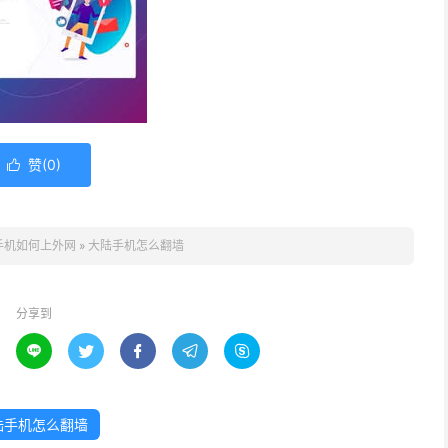
赞(
0
)

手机如何上外网
»
大陆手机怎么翻墙
分享到





陆手机怎么翻墙