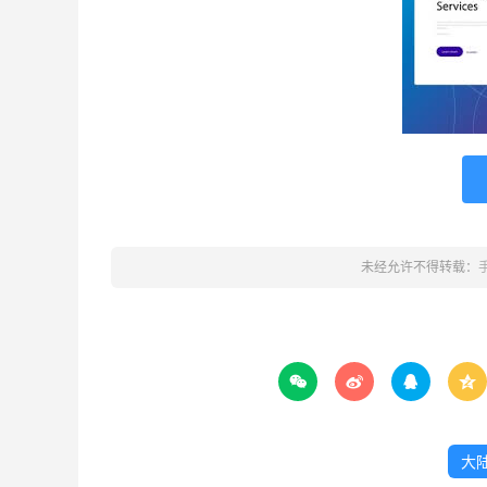
未经允许不得转载：




大