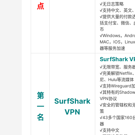
√无日志策略
点
√支持中文、英文
√提供大量的付款
括支付宝、微信、
币
√Windows，Andr
MAC，IOS，Lin
器等服务加速
SurfShark V
√无限带宽、服务
√完美解锁Netfli
尼、Hulu等流媒体
√支持Wireguar
√其特有的Shadows
第
VPN协议
SurfShark
一
√安全的管辖权和
VPN
策
名
√43多个国家160
器
√支持中文