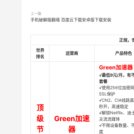
上一篇
手机破解版翻墙 百度云下载安卓版下载安装
正规，
世界
运营商
产品特色
排名
Green加速器
√最低9元/月，有
套餐
√使用256位加密
SSL保护
√CN2、CIA线路
顶
秒开，高速稳定
√解锁Netflix、
级
Green加速
主流流媒体
√不限设备数量、
节
器
度