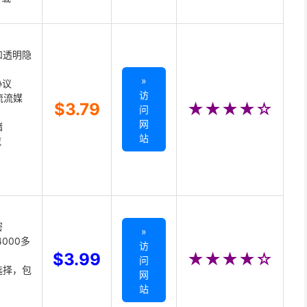
和透明隐
»
协议
访
主流流媒
$3.79
★★★★☆
问
网
储
站
载
密
»
000多
访
$3.99
★★★★☆
问
选择，包
网
站