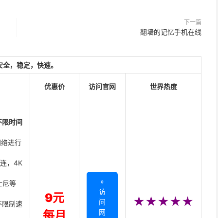
下一篇
翻墙的记忆手机在线
安全，稳定，快速。
优惠价
访问官网
世界热度
不限时间
网络进行
直连，4K
»
迪士尼等
访
9元
★★★★★
问
不限制速
网
每月