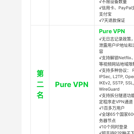
√不限设备数量
√信用卡、PayPal
支付宝
√7天退款保证
Pure VPN
√无日志记录政策，
泄露用户IP地址和
容
√支持解锁Netflix、
等视频网站地域限
√支持多种协议： P
第
IPSec, L2TP, Op
二
Pure VPN
IKEv2, SSTP, SSL
WireGuard
名
√支持拆分隧道功
定程序走VPN通道
√1百多万用户
√全球65个国家60
务器节点
√10个同时登录
√超支持P2P种子