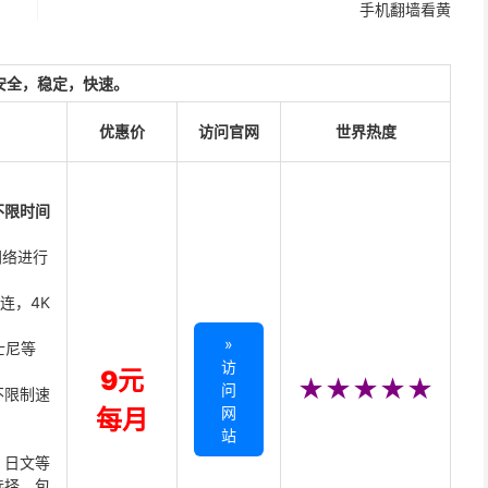
手机翻墙看黄
安全，稳定，快速。
优惠价
访问官网
世界热度
不限时间
网络进行
直连，4K
»
迪士尼等
访
9元
★★★★★
问
不限制速
网
每月
站
、日文等
选择，包