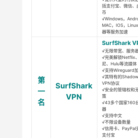
括支付宝、微信、
币
√Windows，Andr
MAC，IOS，Lin
器等服务加速
SurfShark V
√无限带宽、服务
√完美解锁Netfli
尼、Hulu等流媒体
√支持Wireguar
√其特有的Shadows
第
VPN协议
SurfShark
一
√安全的管辖权和
VPN
策
名
√43多个国家160
器
√支持中文
√不限设备数量
√信用卡、PayPal
支付宝