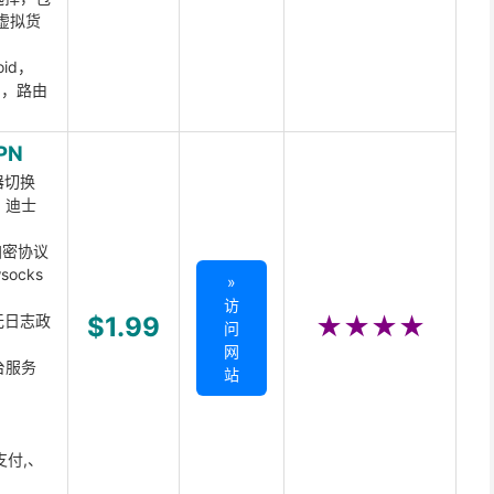
虚拟货
oid，
ux，路由
PN
器切换
x、迪士
d加密协议
ocks
»
访
无日志政
$1.99
★★★★
问
网
台服务
站
支付,、