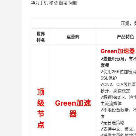
华为手机 移动 翻墙 问题
正规，
世界
运营商
产品特色
排名
Green加速器
√最低9元/月，有
套餐
√使用256位加密
SSL保护
√CN2、CIA线路
顶
秒开，高速稳定
√解锁Netflix、
级
Green加速
主流流媒体
√不限设备数量、
节
器
度
√无日志策略
点
√支持中文、英文
√提供大量的付款