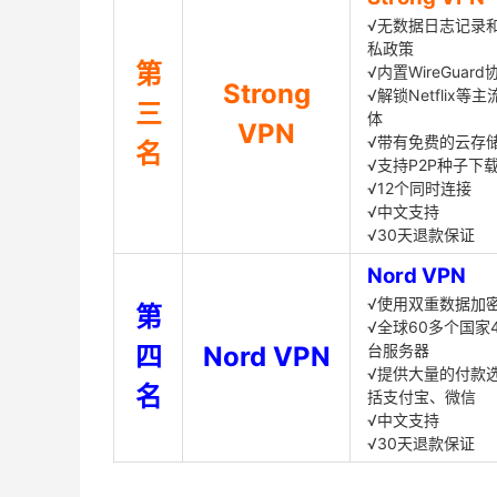
√无数据日志记录
私政策
第
√内置WireGuard
Strong
√解锁Netflix等
三
体
VPN
√带有免费的云存
名
√支持P2P种子下
√12个同时连接
√中文支持
√30天退款保证
Nord VPN
√使用双重数据加
第
√全球60多个国家4
四
Nord VPN
台服务器
√提供大量的付款
名
括支付宝、微信
√中文支持
√30天退款保证