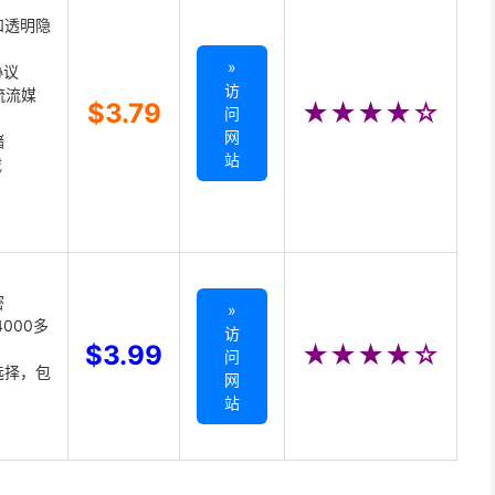
和透明隐
»
协议
访
主流流媒
$3.79
★★★★☆
问
网
储
站
载
密
»
000多
访
$3.99
★★★★☆
问
选择，包
网
站