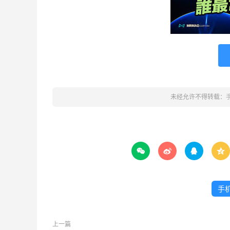
未经允许不得转载：




手
上一篇