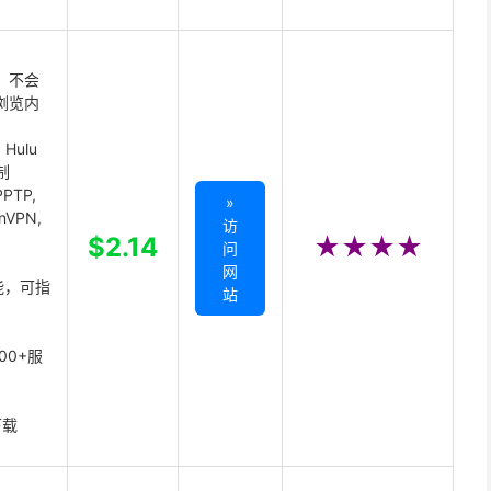
 不会
浏览内
Hulu
制
PTP,
»
enVPN,
访
,
$2.14
★★★★
问
网
能，可指
站
00+服
下载