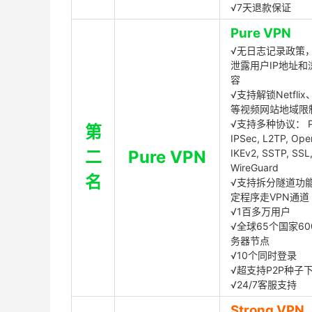
√7天退款保证
Pure VPN
√无日志记录政策，
泄露用户IP地址和
容
√支持解锁Netflix、
等视频网站地域限
√支持多种协议： P
第
IPSec, L2TP, Op
二
Pure VPN
IKEv2, SSTP, SSL
WireGuard
名
√支持拆分隧道功
定程序走VPN通道
√1百多万用户
√全球65个国家60
务器节点
√10个同时登录
√超支持P2P种子
√24/7客服支持
Strong VPN