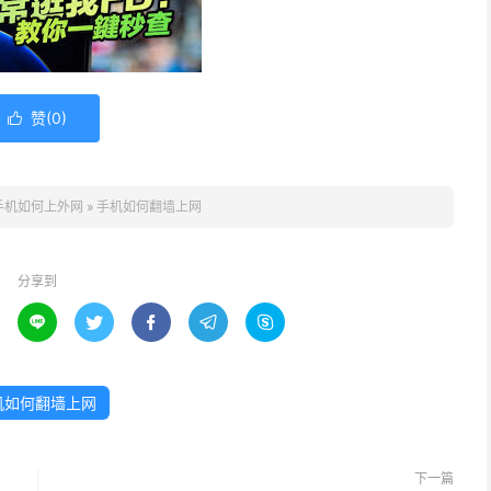
赞(
0
)

手机如何上外网
»
手机如何翻墙上网
分享到





机如何翻墙上网
下一篇