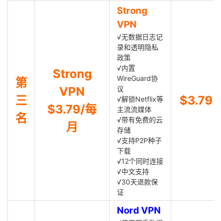
Strong
VPN
√无数据日志记
录和透明隐私
政策
√内置
Strong
WireGuard协
第
VPN
议
三
$3.79
√解锁Netflix等
$3.79/每
主流流媒体
名
√带有免费的云
月
存储
√支持P2P种子
下载
√12个同时连接
√中文支持
√30天退款保
证
Nord VPN