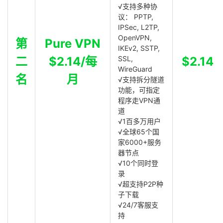
√支持多种协
议： PPTP,
IPSec, L2TP,
OpenVPN,
第
Pure VPN
IKEv2, SSTP,
二
$2.14/每
SSL,
$2.14
WireGuard
名
月
√支持拆分隧道
功能，可指定
程序走VPN通
道
√1百多万用户
√全球65个国
家6000+服务
器节点
√10个同时登
录
√超支持P2P种
子下载
√24/7客服支
持