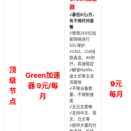
器
√最低9元/月，
有不限时间套
餐
√使用256位加
密网络进行
SSL保护
√CN2、CIA线
路直连，4K秒
开，高速稳定
顶
√解锁Netflix、
Green加速
迪士尼等主流
级
流媒体
9元
器 9元/每
√不限设备数
节
每月
量、不限制速
月
点
度
√无日志策略
√支持中文、英
文、日文等
√提供大量的付