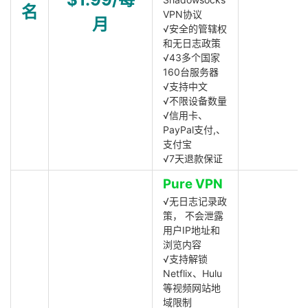
名
VPN协议
月
√安全的管辖权
和无日志政策
√43多个国家
160台服务器
√支持中文
√不限设备数量
√信用卡、
PayPal支付,、
支付宝
√7天退款保证
Pure VPN
√无日志记录政
策， 不会泄露
用户IP地址和
浏览内容
√支持解锁
Netflix、Hulu
等视频网站地
域限制