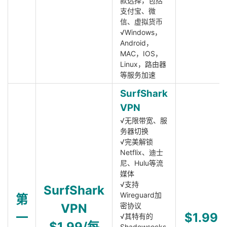
款选择，包括
支付宝、微
信、虚拟货币
√Windows，
Android，
MAC，IOS，
Linux，路由器
等服务加速
SurfShark
VPN
√无限带宽、服
务器切换
√完美解锁
Netflix、迪士
尼、Hulu等流
媒体
√支持
SurfShark
Wireguard加
第
VPN
密协议
一
$1.99
√其特有的
$1.99/每
Shadowsocks