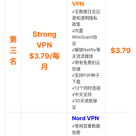
VPN
√无数据日志记
录和透明隐私
政策
√内置
Strong
WireGuard协
第
VPN
议
三
$3.79
√解锁Netflix等
$3.79/每
主流流媒体
名
√带有免费的云
月
存储
√支持P2P种子
下载
√12个同时连接
√中文支持
√30天退款保
证
Nord VPN
√使用双重数据
加密