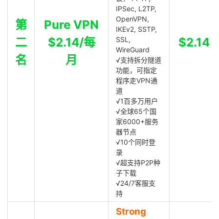
IPSec, L2TP,
OpenVPN,
第
Pure VPN
IKEv2, SSTP,
二
$2.14/每
SSL,
$2.14
WireGuard
名
月
√支持拆分隧道
功能，可指定
程序走VPN通
道
√1百多万用户
√全球65个国
家6000+服务
器节点
√10个同时登
录
√超支持P2P种
子下载
√24/7客服支
持
Strong