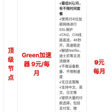
√最低9元/月，
有不限时间套
餐
√使用256位加
密网络进行
SSL保护
√CN2、CIA线
路直连，4K秒
开，高速稳定
顶
√解锁Netflix、
Green加速
迪士尼等主流
级
流媒体
9元
器 9元/每
√不限设备数
节
每月
量、不限制速
月
点
度
√无日志策略
√支持中文、英
文、日文等
√提供大量的付
款选择，包括
支付宝、微