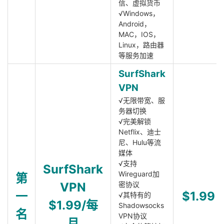
信、虚拟货币
√Windows，
Android，
MAC，IOS，
Linux，路由器
等服务加速
SurfShark
VPN
√无限带宽、服
务器切换
√完美解锁
Netflix、迪士
尼、Hulu等流
媒体
√支持
SurfShark
Wireguard加
第
VPN
密协议
一
$1.99
√其特有的
$1.99/每
Shadowsocks
名
VPN协议
月