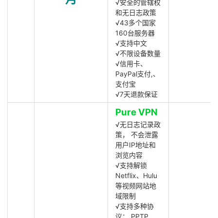
√安全的管辖权
和无日志政策
√43多个国家
160台服务器
√支持中文
√不限设备数量
√信用卡、
PayPal支付,、
支付宝
√7天退款保证
Pure VPN
√无日志记录政
策， 不会泄露
用户IP地址和
浏览内容
√支持解锁
Netflix、Hulu
等视频网站地
域限制
√支持多种协
议： PPTP,