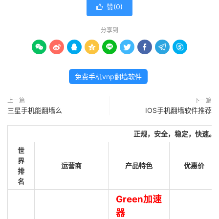
赞(
0
)

分享到









免费手机vnp翻墙软件
上一篇
下一篇
三星手机能翻墙么
IOS手机翻墙软件推荐
正规，安全，稳定，快速。
世
界
运营商
产品特色
优惠价
排
名
Green加速
器