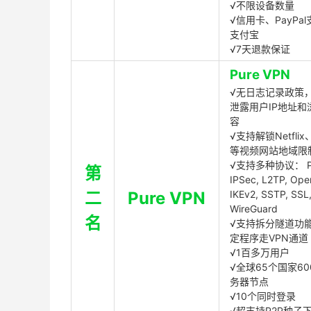
√不限设备数量
√信用卡、PayPal
支付宝
√7天退款保证
Pure VPN
√无日志记录政策，
泄露用户IP地址和
容
√支持解锁Netflix、
等视频网站地域限
√支持多种协议： P
第
IPSec, L2TP, Op
二
Pure VPN
IKEv2, SSTP, SSL
WireGuard
名
√支持拆分隧道功
定程序走VPN通道
√1百多万用户
√全球65个国家60
务器节点
√10个同时登录
√超支持P2P种子