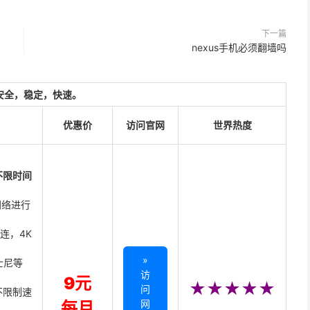
下一篇
nexus手机必须翻墙吗
安全，稳定，快速。
优惠价
访问官网
世界热度
不限时间
网络进行
直连，4K
»
迪士尼等
访
9元
★★★★★
问
不限制速
网
每月