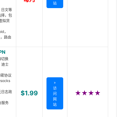
站
、日文等
选择，包
虚拟货
oid，
ux，路由
PN
器切换
x、迪士
d加密协议
ocks
»
访
无日志政
$1.99
★★★★
问
网
台服务
站