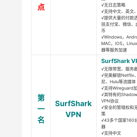
√无日志策略
点
√支持中文、英文
√提供大量的付款
括支付宝、微信、
币
√Windows，Andr
MAC，IOS，Lin
器等服务加速
SurfShark V
√无限带宽、服务
√完美解锁Netfli
尼、Hulu等流媒体
√支持Wireguar
√其特有的Shadows
第
VPN协议
SurfShark
一
√安全的管辖权和
VPN
策
名
√43多个国家160
器
√支持中文