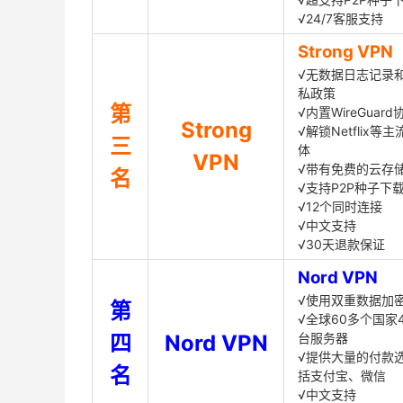
√24/7客服支持
Strong VPN
√无数据日志记录
私政策
第
√内置WireGuard
Strong
√解锁Netflix等
三
体
VPN
√带有免费的云存
名
√支持P2P种子下
√12个同时连接
√中文支持
√30天退款保证
Nord VPN
√使用双重数据加
第
√全球60多个国家4
四
Nord VPN
台服务器
√提供大量的付款
名
括支付宝、微信
√中文支持