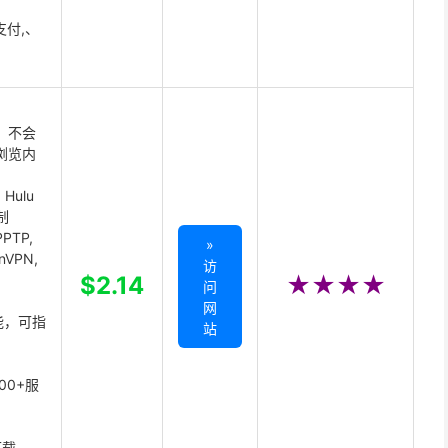
支付,、
 不会
浏览内
Hulu
制
PTP,
»
enVPN,
访
,
$2.14
★★★★
问
网
能，可指
站
00+服
下载