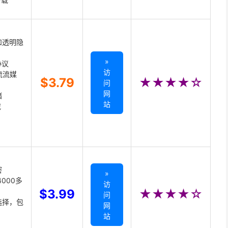
和透明隐
»
协议
访
主流流媒
$3.79
★★★★☆
问
网
储
站
载
密
»
000多
访
$3.99
★★★★☆
问
选择，包
网
站