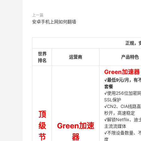
上一篇
安卓手机上网如何翻墙
正规，
世界
运营商
产品特色
排名
Green加速器
√最低9元/月，有
套餐
√使用256位加密
SSL保护
√CN2、CIA线路
顶
秒开，高速稳定
√解锁Netflix、
级
Green加速
主流流媒体
√不限设备数量、
节
器
度