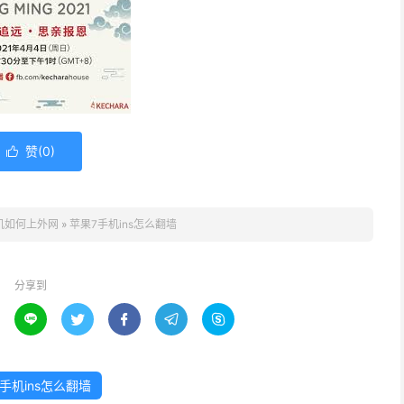
赞(
0
)

机如何上外网
»
苹果7手机ins怎么翻墙
分享到





手机ins怎么翻墙