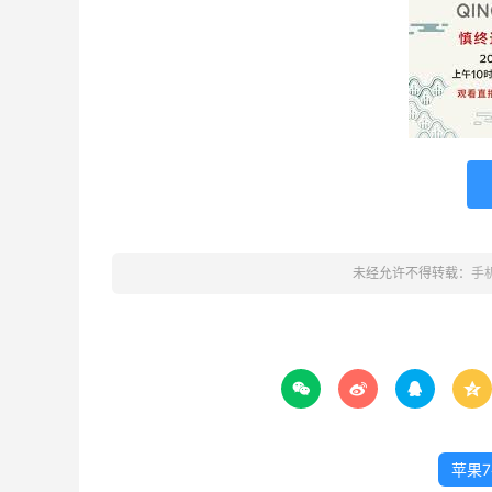
未经允许不得转载：
手




苹果7