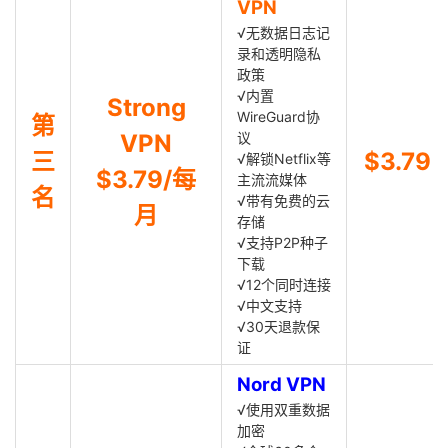
VPN
√无数据日志记
录和透明隐私
政策
√内置
Strong
WireGuard协
第
VPN
议
三
$3.79
√解锁Netflix等
$3.79/每
主流流媒体
名
√带有免费的云
月
存储
√支持P2P种子
下载
√12个同时连接
√中文支持
√30天退款保
证
Nord VPN
√使用双重数据
加密