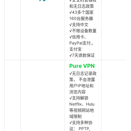
和无日志政策
√43多个国家
160台服务器
√支持中文
√不限设备数量
√信用卡、
PayPal支付,、
支付宝
√7天退款保证
Pure VPN
√无日志记录政
策， 不会泄露
用户IP地址和
浏览内容
√支持解锁
Netflix、Hulu
等视频网站地
域限制
√支持多种协
议： PPTP,