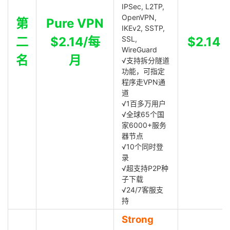
IPSec, L2TP,
OpenVPN,
第
Pure VPN
IKEv2, SSTP,
二
$2.14/每
SSL,
$2.14
WireGuard
名
月
√支持拆分隧道
功能，可指定
程序走VPN通
道
√1百多万用户
√全球65个国
家6000+服务
器节点
√10个同时登
录
√超支持P2P种
子下载
√24/7客服支
持
Strong