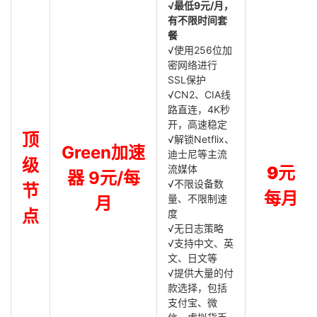
√最低9元/月，
有不限时间套
餐
√使用256位加
密网络进行
SSL保护
√CN2、CIA线
路直连，4K秒
开，高速稳定
顶
√解锁Netflix、
Green加速
迪士尼等主流
级
流媒体
9元
器 9元/每
√不限设备数
节
每月
量、不限制速
月
点
度
√无日志策略
√支持中文、英
文、日文等
√提供大量的付
款选择，包括
支付宝、微