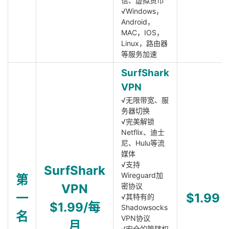
信、虚拟货币
√Windows，
Android，
MAC，IOS，
Linux，路由器
等服务加速
SurfShark
VPN
√无限带宽、服
务器切换
√完美解锁
Netflix、迪士
尼、Hulu等流
媒体
√支持
SurfShark
Wireguard加
第
VPN
密协议
一
$1.99
√其特有的
$1.99/每
Shadowsocks
名
VPN协议
月
√安全的管辖权