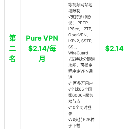
等视频网站地
域限制
√支持多种协
议： PPTP,
IPSec, L2TP,
OpenVPN,
第
Pure VPN
IKEv2, SSTP,
二
$2.14/每
SSL,
$2.14
WireGuard
名
月
√支持拆分隧道
功能，可指定
程序走VPN通
道
√1百多万用户
√全球65个国
家6000+服务
器节点
√10个同时登
录
√超支持P2P种
子下载