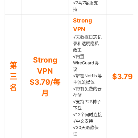
√24/7客服支
持
Strong
VPN
√无数据日志记
录和透明隐私
政策
√内置
Strong
WireGuard协
第
VPN
议
三
$3.79
√解锁Netflix等
$3.79/每
主流流媒体
名
√带有免费的云
月
存储
√支持P2P种子
下载
√12个同时连接
√中文支持
√30天退款保
证