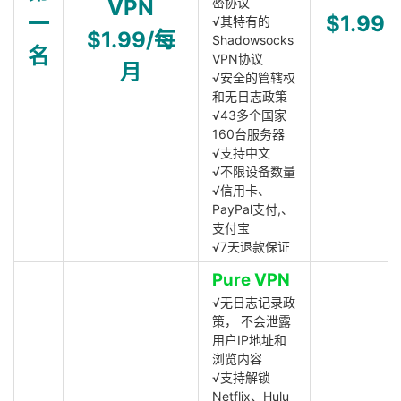
VPN
密协议
一
$1.99
√其特有的
$1.99/每
Shadowsocks
名
VPN协议
月
√安全的管辖权
和无日志政策
√43多个国家
160台服务器
√支持中文
√不限设备数量
√信用卡、
PayPal支付,、
支付宝
√7天退款保证
Pure VPN
√无日志记录政
策， 不会泄露
用户IP地址和
浏览内容
√支持解锁
Netflix、Hulu