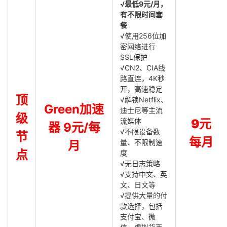
√最低9元/月，
有不限时间套
餐
√使用256位加
密网络进行
SSL保护
√CN2、CIA线
路直连，4K秒
开，高速稳定
顶
√解锁Netflix、
Green加速
迪士尼等主流
级
流媒体
9元
器 9元/每
√不限设备数
节
每月
量、不限制速
月
点
度
√无日志策略
√支持中文、英
文、日文等
√提供大量的付
款选择，包括
支付宝、微