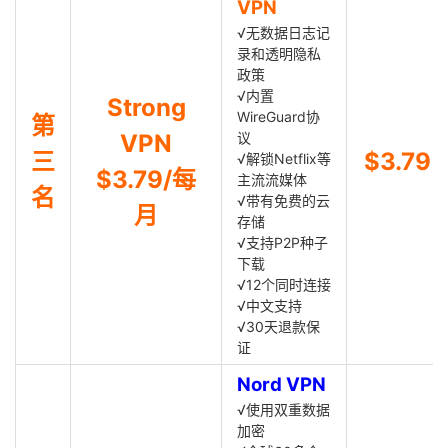
VPN
√无数据日志记
录和透明隐私
政策
√内置
Strong
WireGuard协
第
VPN
议
三
$3.79
√解锁Netflix等
$3.79/每
主流流媒体
名
√带有免费的云
月
存储
√支持P2P种子
下载
√12个同时连接
√中文支持
√30天退款保
证
Nord VPN
√使用双重数据
加密