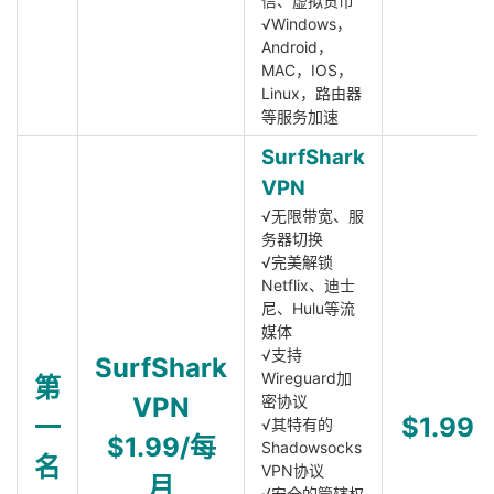
信、虚拟货币
√Windows，
Android，
MAC，IOS，
Linux，路由器
等服务加速
SurfShark
VPN
√无限带宽、服
务器切换
√完美解锁
Netflix、迪士
尼、Hulu等流
媒体
√支持
SurfShark
Wireguard加
第
VPN
密协议
一
$1.99
√其特有的
$1.99/每
Shadowsocks
名
VPN协议
月
√安全的管辖权