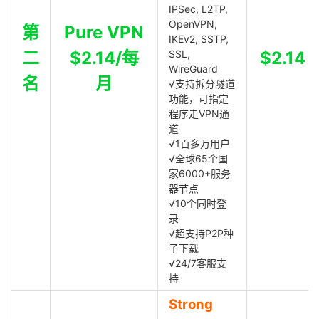
IPSec, L2TP,
OpenVPN,
第
Pure VPN
IKEv2, SSTP,
二
$2.14/每
SSL,
$2.14
WireGuard
名
月
√支持拆分隧道
功能，可指定
程序走VPN通
道
√1百多万用户
√全球65个国
家6000+服务
器节点
√10个同时登
录
√超支持P2P种
子下载
√24/7客服支
持
Strong