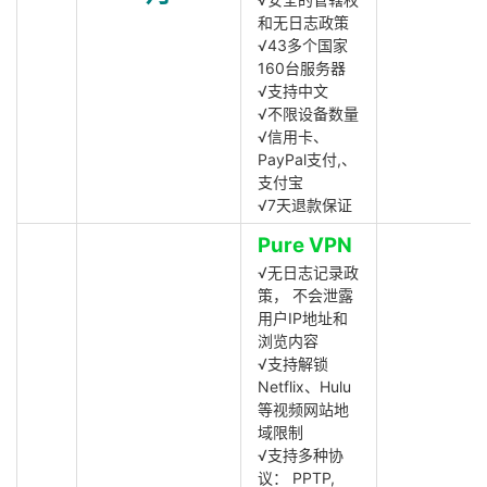
和无日志政策
√43多个国家
160台服务器
√支持中文
√不限设备数量
√信用卡、
PayPal支付,、
支付宝
√7天退款保证
Pure VPN
√无日志记录政
策， 不会泄露
用户IP地址和
浏览内容
√支持解锁
Netflix、Hulu
等视频网站地
域限制
√支持多种协
议： PPTP,