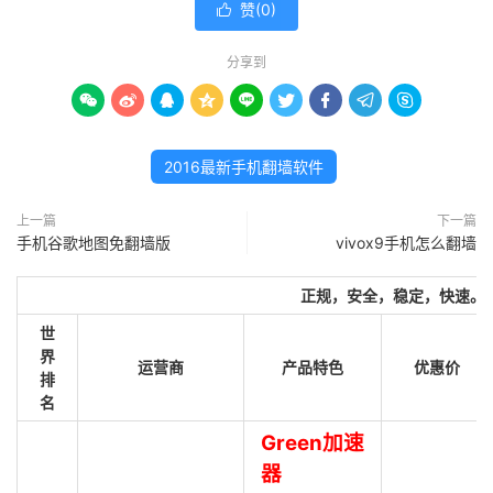
赞(
0
)

分享到









2016最新手机翻墙软件
上一篇
下一篇
手机谷歌地图免翻墙版
vivox9手机怎么翻墙
正规，安全，稳定，快速。
世
界
运营商
产品特色
优惠价
排
名
Green加速
器