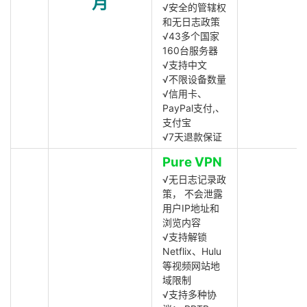
月
√安全的管辖权
和无日志政策
√43多个国家
160台服务器
√支持中文
√不限设备数量
√信用卡、
PayPal支付,、
支付宝
√7天退款保证
Pure VPN
√无日志记录政
策， 不会泄露
用户IP地址和
浏览内容
√支持解锁
Netflix、Hulu
等视频网站地
域限制
√支持多种协