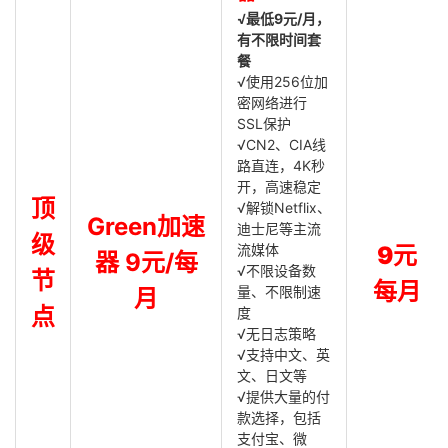
√最低9元/月，
有不限时间套
餐
√使用256位加
密网络进行
SSL保护
√CN2、CIA线
路直连，4K秒
开，高速稳定
顶
√解锁Netflix、
Green加速
迪士尼等主流
级
流媒体
9元
器 9元/每
√不限设备数
节
每月
量、不限制速
月
点
度
√无日志策略
√支持中文、英
文、日文等
√提供大量的付
款选择，包括
支付宝、微