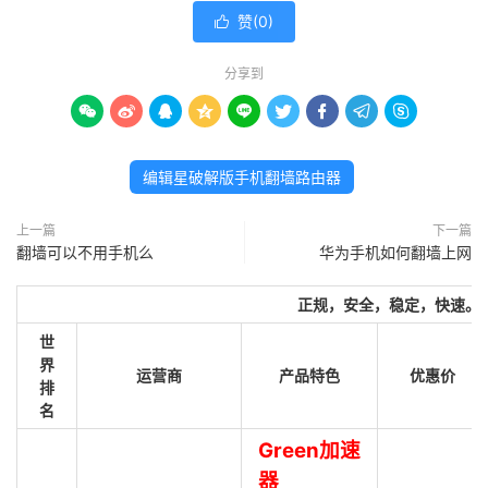
赞(
0
)

分享到









编辑星破解版手机翻墙路由器
上一篇
下一篇
翻墙可以不用手机么
华为手机如何翻墙上网
正规，安全，稳定，快速。
世
界
运营商
产品特色
优惠价
排
名
Green加速
器