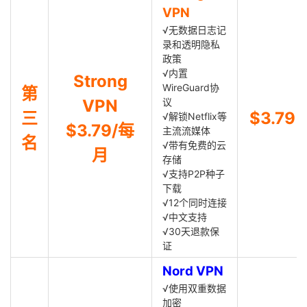
VPN
√无数据日志记
录和透明隐私
政策
√内置
Strong
WireGuard协
第
VPN
议
三
$3.79
√解锁Netflix等
$3.79/每
主流流媒体
名
√带有免费的云
月
存储
√支持P2P种子
下载
√12个同时连接
√中文支持
√30天退款保
证
Nord VPN
√使用双重数据
加密