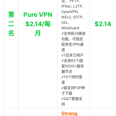
议： PPTP,
IPSec, L2TP,
OpenVPN,
第
Pure VPN
IKEv2, SSTP,
二
$2.14/每
SSL,
$2.14
WireGuard
名
月
√支持拆分隧道
功能，可指定
程序走VPN通
道
√1百多万用户
√全球65个国
家6000+服务
器节点
√10个同时登
录
√超支持P2P种
子下载
√24/7客服支
持
Strong