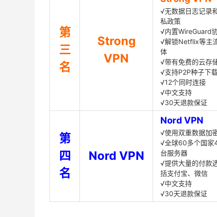
√无数据日志记录
私政策
第
√内置WireGuard
Strong
√解锁Netflix等
三
体
VPN
√带有免费的云存
名
√支持P2P种子下
√12个同时连接
√中文支持
√30天退款保证
Nord VPN
√使用双重数据加
第
√全球60多个国家4
四
Nord VPN
台服务器
√提供大量的付款
名
括支付宝、微信
√中文支持
√30天退款保证