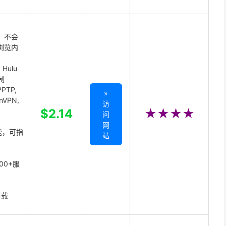
 不会
浏览内
Hulu
制
PTP,
»
enVPN,
访
,
$2.14
★★★★
问
网
能，可指
站
00+服
下载