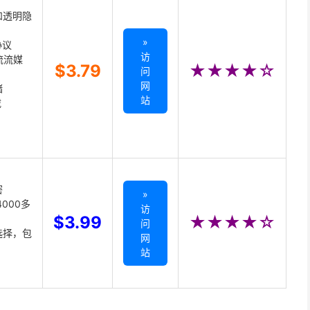
和透明隐
»
协议
访
主流流媒
$3.79
★★★★☆
问
网
储
站
载
密
»
000多
访
$3.99
★★★★☆
问
选择，包
网
站