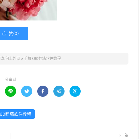
赞(
0
)

机如何上外网
»
手机360翻墙软件教程
分享到





60翻墙软件教程
下一篇