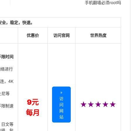
手机翻墙必须root吗
安全，稳定，快速。
优惠价
访问官网
世界热度
不限时间
网络进行
直连，4K
»
迪士尼等
访
9元
★★★★★
问
不限制速
网
每月
站
、日文等
选择，包