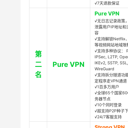
√7天退款保证
Pure VPN
√无日志记录政策，
泄露用户IP地址和
容
√支持解锁Netflix、
等视频网站地域限
√支持多种协议： P
第
IPSec, L2TP, Op
二
Pure VPN
IKEv2, SSTP, SSL
WireGuard
名
√支持拆分隧道功
定程序走VPN通道
√1百多万用户
√全球65个国家60
务器节点
√10个同时登录
√超支持P2P种子
√24/7客服支持
Strong VPN