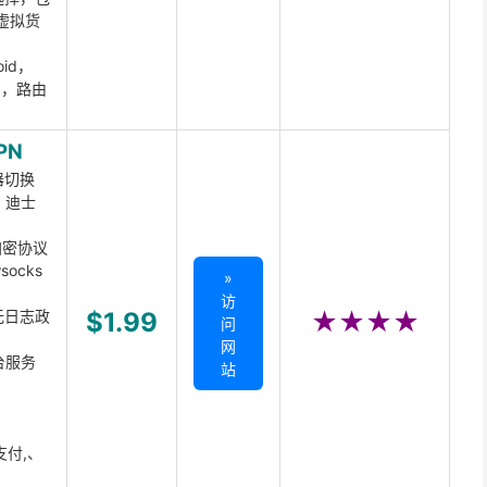
虚拟货
oid，
ux，路由
PN
器切换
x、迪士
d加密协议
ocks
»
访
无日志政
$1.99
★★★★
问
网
台服务
站
支付,、