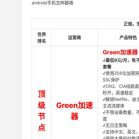
android手机怎样翻墙
正规，
世界
运营商
产品特色
排名
Green加速器
√最低9元/月，有
套餐
√使用256位加密
SSL保护
√CN2、CIA线路
顶
秒开，高速稳定
√解锁Netflix、
级
Green加速
主流流媒体
√不限设备数量、
节
器
度
√无日志策略
点
√支持中文、英文
√提供大量的付款