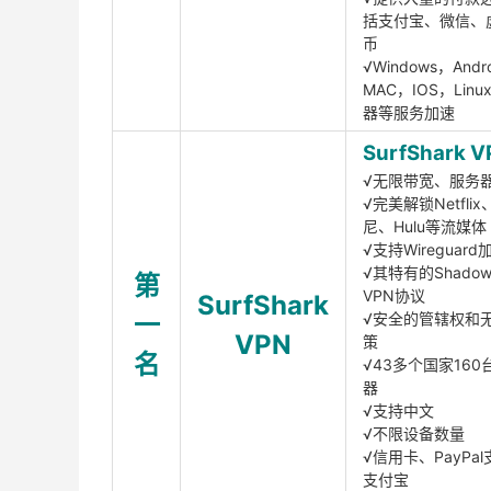
括支付宝、微信、
币
√Windows，Andr
MAC，IOS，Lin
器等服务加速
SurfShark V
√无限带宽、服务
√完美解锁Netfli
尼、Hulu等流媒体
√支持Wireguar
√其特有的Shadows
第
VPN协议
SurfShark
一
√安全的管辖权和
VPN
策
名
√43多个国家160
器
√支持中文
√不限设备数量
√信用卡、PayPal
支付宝