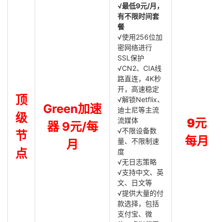
√最低9元/月，
有不限时间套
餐
√使用256位加
密网络进行
SSL保护
√CN2、CIA线
路直连，4K秒
开，高速稳定
顶
√解锁Netflix、
Green加速
迪士尼等主流
级
流媒体
9元
器 9元/每
√不限设备数
节
每月
量、不限制速
月
点
度
√无日志策略
√支持中文、英
文、日文等
√提供大量的付
款选择，包括
支付宝、微