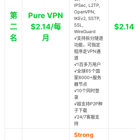
IPSec, L2TP,
OpenVPN,
第
Pure VPN
IKEv2, SSTP,
二
$2.14/每
SSL,
$2.14
WireGuard
名
月
√支持拆分隧道
功能，可指定
程序走VPN通
道
√1百多万用户
√全球65个国
家6000+服务
器节点
√10个同时登
录
√超支持P2P种
子下载
√24/7客服支
持
Strong