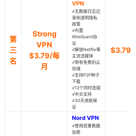
VPN
√无数据日志记
录和透明隐私
政策
√内置
Strong
WireGuard协
第
VPN
议
三
$3.79
√解锁Netflix等
$3.79/每
主流流媒体
名
√带有免费的云
月
存储
√支持P2P种子
下载
√12个同时连接
√中文支持
√30天退款保
证
Nord VPN
√使用双重数据
加密