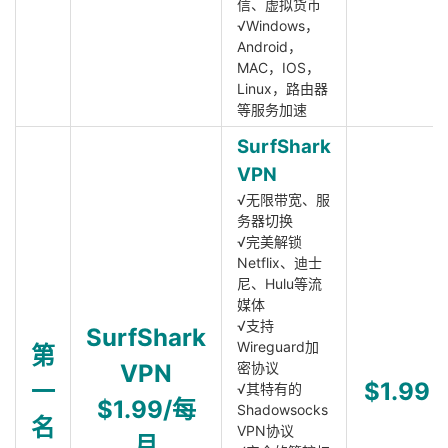
信、虚拟货币
√Windows，
Android，
MAC，IOS，
Linux，路由器
等服务加速
SurfShark
VPN
√无限带宽、服
务器切换
√完美解锁
Netflix、迪士
尼、Hulu等流
媒体
√支持
SurfShark
Wireguard加
第
VPN
密协议
一
$1.99
√其特有的
$1.99/每
Shadowsocks
名
VPN协议
月