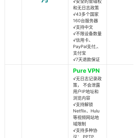
√安全的管辖权
和无日志政策
√43多个国家
160台服务器
√支持中文
√不限设备数量
√信用卡、
PayPal支付,、
支付宝
√7天退款保证
Pure VPN
√无日志记录政
策， 不会泄露
用户IP地址和
浏览内容
√支持解锁
Netflix、Hulu
等视频网站地
域限制
√支持多种协
议： PPTP,