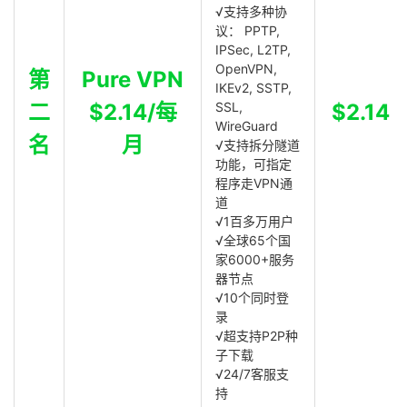
√支持多种协
议： PPTP,
IPSec, L2TP,
OpenVPN,
第
Pure VPN
IKEv2, SSTP,
二
$2.14/每
SSL,
$2.14
WireGuard
名
月
√支持拆分隧道
功能，可指定
程序走VPN通
道
√1百多万用户
√全球65个国
家6000+服务
器节点
√10个同时登
录
√超支持P2P种
子下载
√24/7客服支
持