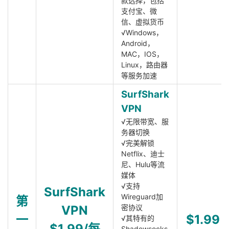
款选择，包括
支付宝、微
信、虚拟货币
√Windows，
Android，
MAC，IOS，
Linux，路由器
等服务加速
SurfShark
VPN
√无限带宽、服
务器切换
√完美解锁
Netflix、迪士
尼、Hulu等流
媒体
√支持
SurfShark
Wireguard加
第
VPN
密协议
一
$1.99
√其特有的
$1.99/每
Shadowsocks