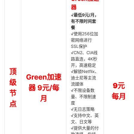
器
√最低9元/月，
有不限时间套
餐
√使用256位加
密网络进行
SSL保护
√CN2、CIA线
路直连，4K秒
开，高速稳定
顶
√解锁Netflix、
Green加速
迪士尼等主流
级
流媒体
9元
器 9元/每
√不限设备数
节
每月
量、不限制速
月
点
度
√无日志策略
√支持中文、英
文、日文等
√提供大量的付