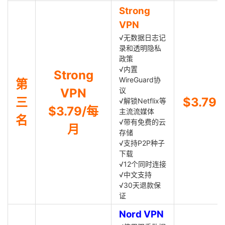
Strong
VPN
√无数据日志记
录和透明隐私
政策
√内置
Strong
WireGuard协
第
VPN
议
三
$3.79
√解锁Netflix等
$3.79/每
主流流媒体
名
√带有免费的云
月
存储
√支持P2P种子
下载
√12个同时连接
√中文支持
√30天退款保
证
Nord VPN