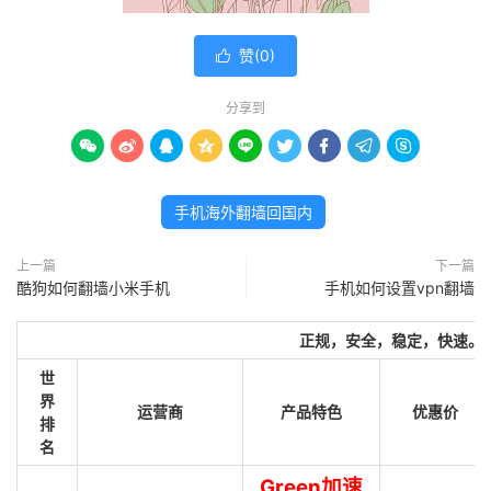
赞(
0
)

分享到









手机海外翻墙回国内
上一篇
下一篇
酷狗如何翻墙小米手机
手机如何设置vpn翻墙
正规，安全，稳定，快速。
世
界
运营商
产品特色
优惠价
排
名
Green加速