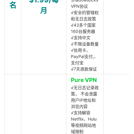
名
VPN协议
月
√安全的管辖权
和无日志政策
√43多个国家
160台服务器
√支持中文
√不限设备数量
√信用卡、
PayPal支付,、
支付宝
√7天退款保证
Pure VPN
√无日志记录政
策， 不会泄露
用户IP地址和
浏览内容
√支持解锁
Netflix、Hulu
等视频网站地
域限制