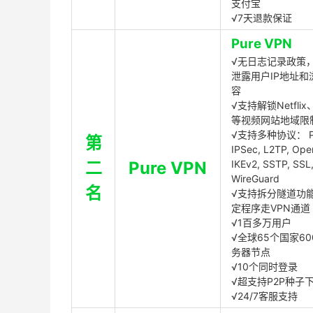
支付宝
√7天退款保证
Pure VPN
√无日志记录政策，
泄露用户IP地址和
容
√支持解锁Netflix、
等视频网站地域限
√支持多种协议： P
第
IPSec, L2TP, Op
二
Pure VPN
IKEv2, SSTP, SSL
WireGuard
名
√支持拆分隧道功
定程序走VPN通道
√1百多万用户
√全球65个国家60
务器节点
√10个同时登录
√超支持P2P种子
√24/7客服支持