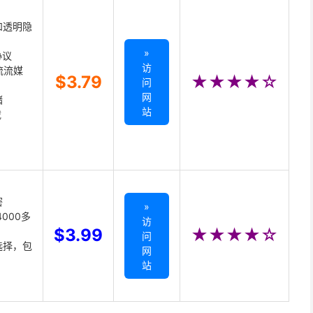
和透明隐
»
协议
访
主流流媒
$3.79
★★★★☆
问
网
储
站
载
密
»
000多
访
$3.99
★★★★☆
问
选择，包
网
站