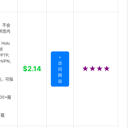
 不会
浏览内
Hulu
制
PTP,
»
enVPN,
访
,
$2.14
★★★★
问
网
能，可指
站
00+服
下载