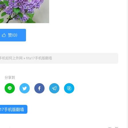
赞(
0
)

手机如何上外网
»
fifa17手机版翻墙
分享到





fa17手机版翻墙