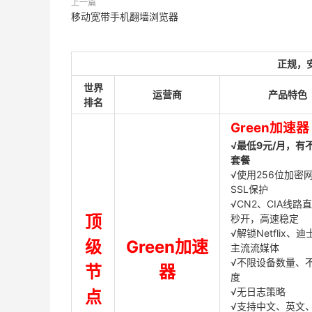
上一篇
移动宽带手机翻墙浏览器
正规，
世界
运营商
产品特色
排名
Green加速器
√最低9元/月，有
套餐
√使用256位加密
SSL保护
√CN2、CIA线路
顶
秒开，高速稳定
√解锁Netflix、
级
Green加速
主流流媒体
√不限设备数量、
节
器
度
√无日志策略
点
√支持中文、英文