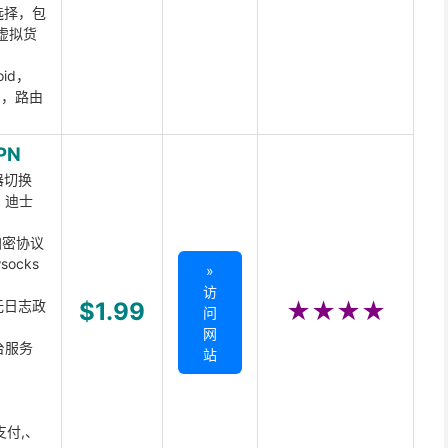
选择，包
虚拟货
oid，
ux，路由
PN
器切换
x、迪士
d加密协议
ocks
»
访
无日志政
$1.99
★★★★
问
网
台服务
站
支付,、