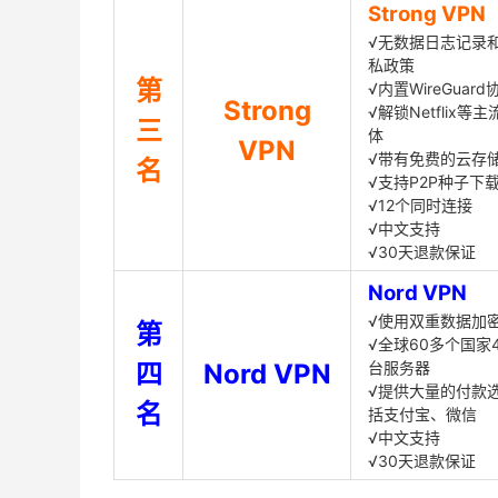
Strong VPN
√无数据日志记录
私政策
第
√内置WireGuard
Strong
√解锁Netflix等
三
体
VPN
√带有免费的云存
名
√支持P2P种子下
√12个同时连接
√中文支持
√30天退款保证
Nord VPN
√使用双重数据加
第
√全球60多个国家4
四
Nord VPN
台服务器
√提供大量的付款
名
括支付宝、微信
√中文支持
√30天退款保证