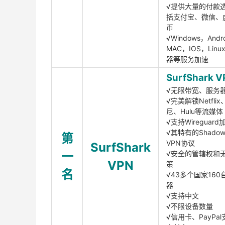
√提供大量的付款
括支付宝、微信、
币
√Windows，Andr
MAC，IOS，Lin
器等服务加速
SurfShark V
√无限带宽、服务
√完美解锁Netfli
尼、Hulu等流媒体
√支持Wireguar
√其特有的Shadows
第
VPN协议
SurfShark
一
√安全的管辖权和
VPN
策
名
√43多个国家160
器
√支持中文
√不限设备数量
√信用卡、PayPal