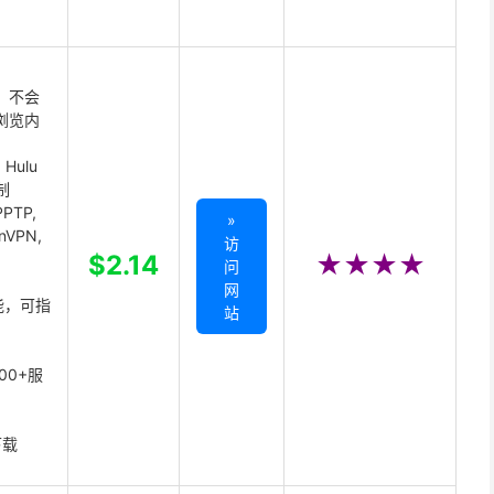
 不会
浏览内
Hulu
制
PTP,
»
enVPN,
访
,
$2.14
★★★★
问
网
能，可指
站
00+服
下载