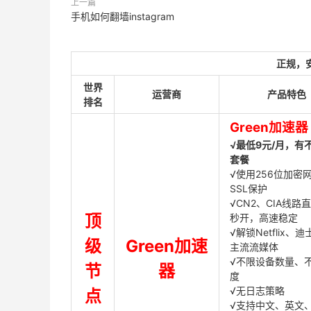
上一篇
手机如何翻墙instagram
正规，
世界
运营商
产品特色
排名
Green加速器
√最低9元/月，有
套餐
√使用256位加密
SSL保护
√CN2、CIA线路
顶
秒开，高速稳定
√解锁Netflix、
级
Green加速
主流流媒体
√不限设备数量、
节
器
度
√无日志策略
点
√支持中文、英文