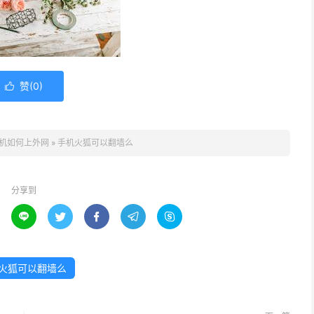
赞(
0
)

机如何上外网
»
手机火狐可以翻墙么
分享到





火狐可以翻墙么