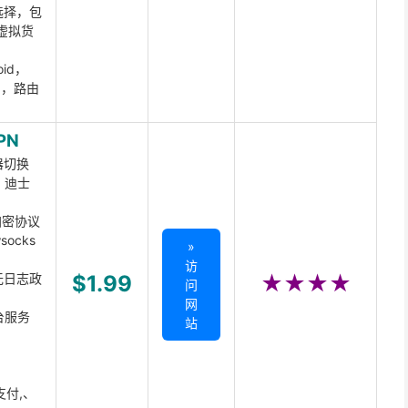
选择，包
虚拟货
oid，
ux，路由
PN
器切换
x、迪士
d加密协议
ocks
»
访
无日志政
$1.99
★★★★
问
网
台服务
站
支付,、