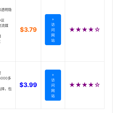
和透明隐
»
协议
访
主流流媒
$3.79
★★★★☆
问
网
储
站
载
密
»
000多
访
$3.99
★★★★☆
问
选择，包
网
站