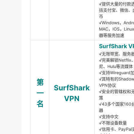
√提供大量的付款
括支付宝、微信、
币
√Windows，Andr
MAC，IOS，Lin
器等服务加速
SurfShark V
√无限带宽、服务
√完美解锁Netfli
尼、Hulu等流媒体
√支持Wireguar
√其特有的Shadows
第
VPN协议
SurfShark
一
√安全的管辖权和
VPN
策
名
√43多个国家160
器
√支持中文
√不限设备数量
√信用卡、PayPal