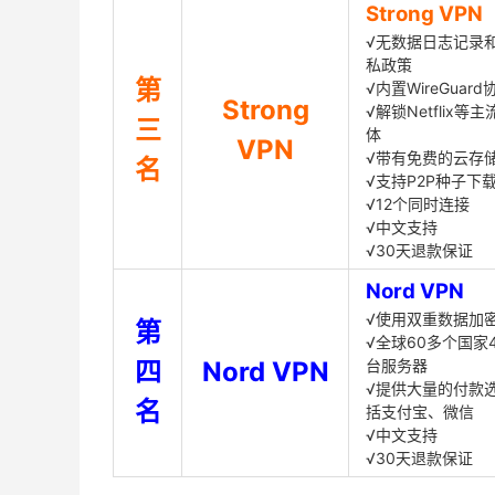
Strong VPN
√无数据日志记录
私政策
第
√内置WireGuard
Strong
√解锁Netflix等
三
体
VPN
√带有免费的云存
名
√支持P2P种子下
√12个同时连接
√中文支持
√30天退款保证
Nord VPN
√使用双重数据加
第
√全球60多个国家4
四
Nord VPN
台服务器
√提供大量的付款
名
括支付宝、微信
√中文支持
√30天退款保证