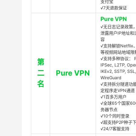
支付宝
√7天退款保证
Pure VPN
√无日志记录政策，
泄露用户IP地址和
容
√支持解锁Netflix、
等视频网站地域限
√支持多种协议： P
第
IPSec, L2TP, Op
二
Pure VPN
IKEv2, SSTP, SSL
WireGuard
名
√支持拆分隧道功
定程序走VPN通道
√1百多万用户
√全球65个国家60
务器节点
√10个同时登录
√超支持P2P种子
√24/7客服支持