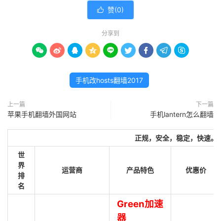
赞(
0
)

分享到









手机改hosts翻墙2017
上一篇
下一篇
苹果手机翻墙外国网站
手机lantern怎么翻墙
正规，安全，稳定，快速。
世
界
运营商
产品特色
优惠价
排
名
Green加速
器