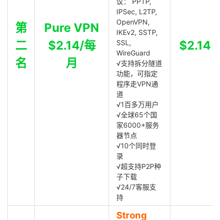
议： PPTP,
IPSec, L2TP,
OpenVPN,
第
Pure VPN
IKEv2, SSTP,
二
$2.14/每
SSL,
$2.14
WireGuard
名
月
√支持拆分隧道
功能，可指定
程序走VPN通
道
√1百多万用户
√全球65个国
家6000+服务
器节点
√10个同时登
录
√超支持P2P种
子下载
√24/7客服支
持
Strong