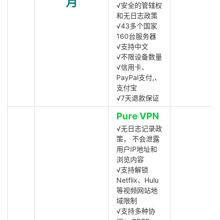
月
√安全的管辖权
和无日志政策
√43多个国家
160台服务器
√支持中文
√不限设备数量
√信用卡、
PayPal支付,、
支付宝
√7天退款保证
Pure VPN
√无日志记录政
策， 不会泄露
用户IP地址和
浏览内容
√支持解锁
Netflix、Hulu
等视频网站地
域限制
√支持多种协