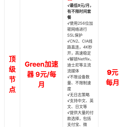
√最低9元/月，
有不限时间套
餐
√使用256位加
密网络进行
SSL保护
√CN2、CIA线
路直连，4K秒
开，高速稳定
顶
√解锁Netflix、
Green加速
迪士尼等主流
级
流媒体
9元
器 9元/每
√不限设备数
节
每月
量、不限制速
月
点
度
√无日志策略
√支持中文、英
文、日文等
√提供大量的付
款选择，包括
支付宝、微