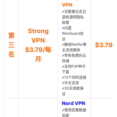
VPN
√无数据日志记
录和透明隐私
政策
√内置
Strong
WireGuard协
第
VPN
议
三
$3.79
√解锁Netflix等
$3.79/每
主流流媒体
名
√带有免费的云
月
存储
√支持P2P种子
下载
√12个同时连接
√中文支持
√30天退款保
证
Nord VPN
√使用双重数据
加密