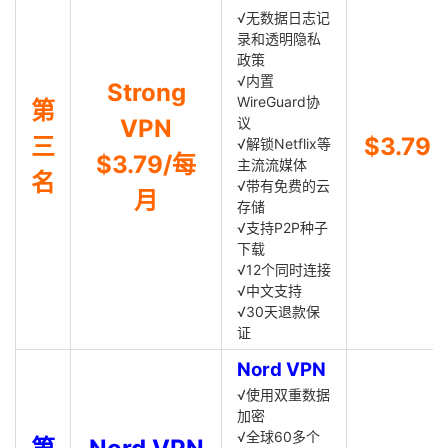
√无数据日志记
录和透明隐私
政策
√内置
Strong
WireGuard协
第
VPN
议
三
$3.79
√解锁Netflix等
$3.79/每
主流流媒体
名
√带有免费的云
月
存储
√支持P2P种子
下载
√12个同时连接
√中文支持
√30天退款保
证
Nord VPN
√使用双重数据
加密
√全球60多个