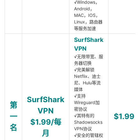
√Windows，
Android，
MAC，IOS，
Linux，路由器
等服务加速
SurfShark
VPN
√无限带宽、服
务器切换
√完美解锁
Netflix、迪士
尼、Hulu等流
媒体
√支持
SurfShark
Wireguard加
第
VPN
密协议
一
$1.99
√其特有的
$1.99/每
Shadowsocks
名
VPN协议
月
√安全的管辖权