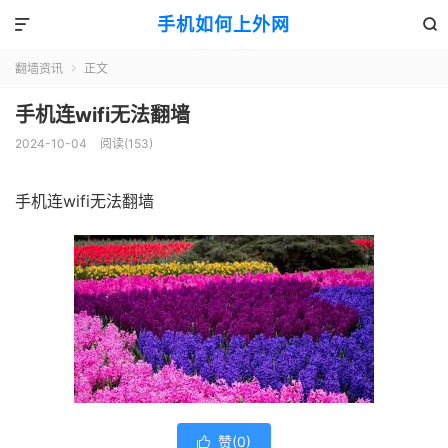
手机如何上外网


翻墙资讯
正文

手机连wifi无法翻墙
2024-10-04
阅读(153)
手机连wifi无法翻墙
赞(
0
)
