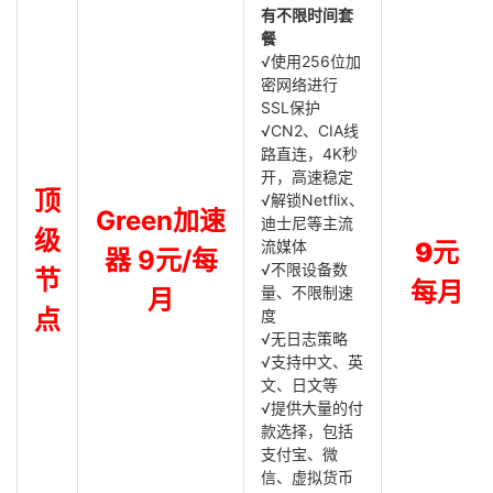
有不限时间套
餐
√使用256位加
密网络进行
SSL保护
√CN2、CIA线
路直连，4K秒
开，高速稳定
顶
√解锁Netflix、
Green加速
迪士尼等主流
级
流媒体
9元
器 9元/每
√不限设备数
节
每月
量、不限制速
月
点
度
√无日志策略
√支持中文、英
文、日文等
√提供大量的付
款选择，包括
支付宝、微
信、虚拟货币