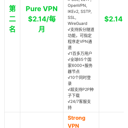
OpenVPN,
第
Pure VPN
IKEv2, SSTP,
二
$2.14/每
SSL,
$2.14
WireGuard
名
月
√支持拆分隧道
功能，可指定
程序走VPN通
道
√1百多万用户
√全球65个国
家6000+服务
器节点
√10个同时登
录
√超支持P2P种
子下载
√24/7客服支
持
Strong
VPN