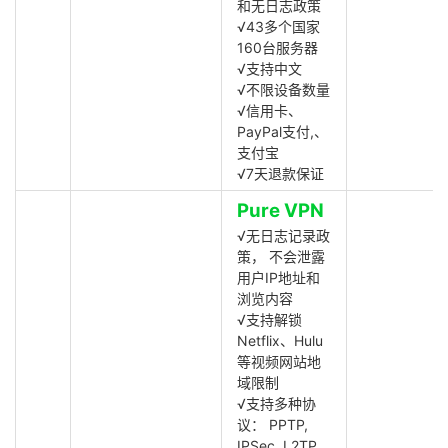
和无日志政策
√43多个国家
160台服务器
√支持中文
√不限设备数量
√信用卡、
PayPal支付,、
支付宝
√7天退款保证
Pure VPN
√无日志记录政
策， 不会泄露
用户IP地址和
浏览内容
√支持解锁
Netflix、Hulu
等视频网站地
域限制
√支持多种协
议： PPTP,
IPSec, L2TP,