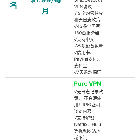
名
VPN协议
月
√安全的管辖权
和无日志政策
√43多个国家
160台服务器
√支持中文
√不限设备数量
√信用卡、
PayPal支付,、
支付宝
√7天退款保证
Pure VPN
√无日志记录政
策， 不会泄露
用户IP地址和
浏览内容
√支持解锁
Netflix、Hulu
等视频网站地
域限制