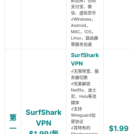
款选择，包括
支付宝、微
信、虚拟货币
√Windows，
Android，
MAC，IOS，
Linux，路由器
等服务加速
SurfShark
VPN
√无限带宽、服
务器切换
√完美解锁
Netflix、迪士
尼、Hulu等流
媒体
√支持
SurfShark
Wireguard加
第
VPN
密协议
一
$1.99
√其特有的
$1.99/每
Shadowsocks