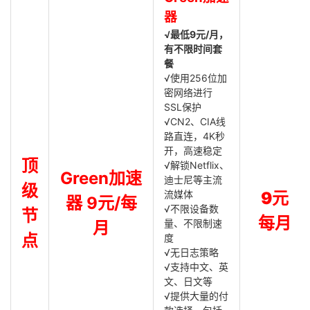
器
√最低9元/月，
有不限时间套
餐
√使用256位加
密网络进行
SSL保护
√CN2、CIA线
路直连，4K秒
开，高速稳定
顶
√解锁Netflix、
Green加速
迪士尼等主流
级
流媒体
9元
器 9元/每
√不限设备数
节
每月
量、不限制速
月
点
度
√无日志策略
√支持中文、英
文、日文等
√提供大量的付