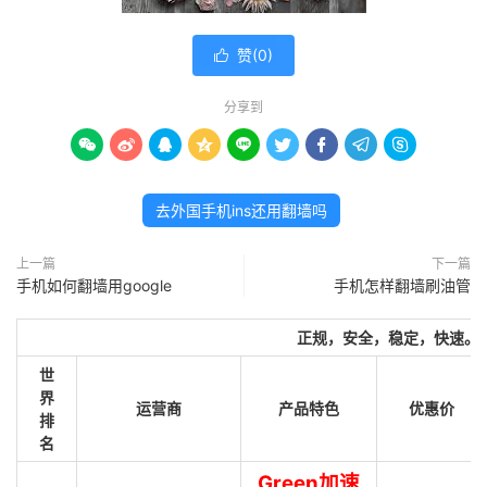
赞(
0
)

分享到









去外国手机ins还用翻墙吗
上一篇
下一篇
手机如何翻墙用google
手机怎样翻墙刷油管
正规，安全，稳定，快速。
世
界
运营商
产品特色
优惠价
排
名
Green加速