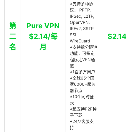
√支持多种协
议： PPTP,
IPSec, L2TP,
OpenVPN,
第
Pure VPN
IKEv2, SSTP,
二
$2.14/每
SSL,
$2.14
WireGuard
名
月
√支持拆分隧道
功能，可指定
程序走VPN通
道
√1百多万用户
√全球65个国
家6000+服务
器节点
√10个同时登
录
√超支持P2P种
子下载
√24/7客服支
持