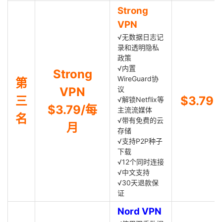
Strong
VPN
√无数据日志记
录和透明隐私
政策
√内置
Strong
WireGuard协
第
VPN
议
三
$3.79
√解锁Netflix等
$3.79/每
主流流媒体
名
√带有免费的云
月
存储
√支持P2P种子
下载
√12个同时连接
√中文支持
√30天退款保
证
Nord VPN