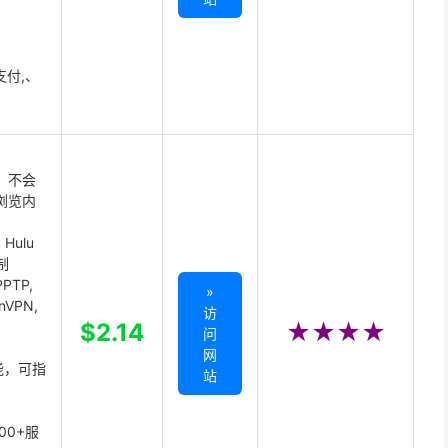
支付,、
 不会
浏览内
Hulu
制
PTP,
»
enVPN,
访
,
$2.14
★★★★
问
网
能，可指
站
00+服