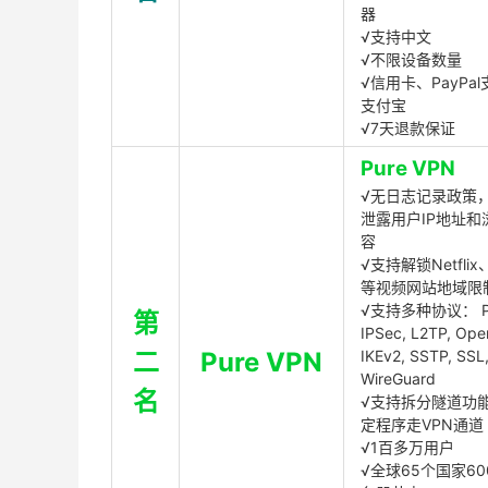
器
√支持中文
√不限设备数量
√信用卡、PayPal
支付宝
√7天退款保证
Pure VPN
√无日志记录政策，
泄露用户IP地址和
容
√支持解锁Netflix、
等视频网站地域限
√支持多种协议： P
第
IPSec, L2TP, Op
二
Pure VPN
IKEv2, SSTP, SSL
WireGuard
名
√支持拆分隧道功
定程序走VPN通道
√1百多万用户
√全球65个国家60