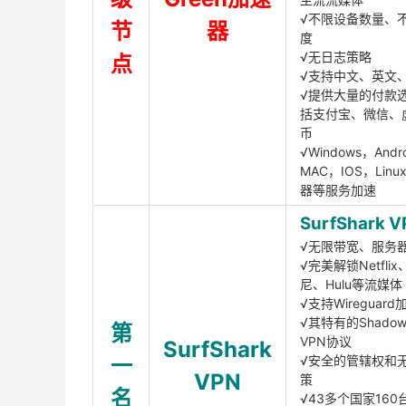
√不限设备数量、
节
器
度
√无日志策略
点
√支持中文、英文
√提供大量的付款
括支付宝、微信、
币
√Windows，Andr
MAC，IOS，Lin
器等服务加速
SurfShark V
√无限带宽、服务
√完美解锁Netfli
尼、Hulu等流媒体
√支持Wireguar
√其特有的Shadows
第
VPN协议
SurfShark
一
√安全的管辖权和
VPN
策
名
√43多个国家160