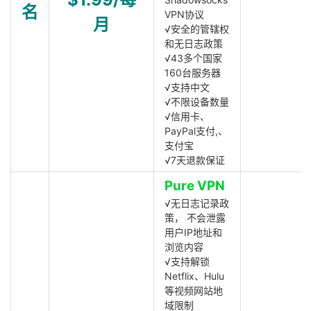
名
VPN协议
月
√安全的管辖权
和无日志政策
√43多个国家
160台服务器
√支持中文
√不限设备数量
√信用卡、
PayPal支付,、
支付宝
√7天退款保证
Pure VPN
√无日志记录政
策， 不会泄露
用户IP地址和
浏览内容
√支持解锁
Netflix、Hulu
等视频网站地
域限制