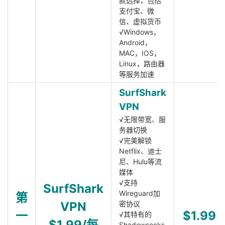
款选择，包括
支付宝、微
信、虚拟货币
√Windows，
Android，
MAC，IOS，
Linux，路由器
等服务加速
SurfShark
VPN
√无限带宽、服
务器切换
√完美解锁
Netflix、迪士
尼、Hulu等流
媒体
√支持
SurfShark
Wireguard加
第
VPN
密协议
一
$1.99
√其特有的
$1.99/每
Shadowsocks