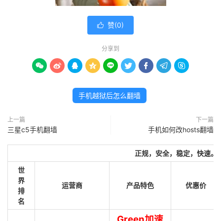
赞(
0
)

分享到









手机越狱后怎么翻墙
上一篇
下一篇
三星c5手机翻墙
手机如何改hosts翻墙
正规，安全，稳定，快速。
世
界
运营商
产品特色
优惠价
排
名
Green加速