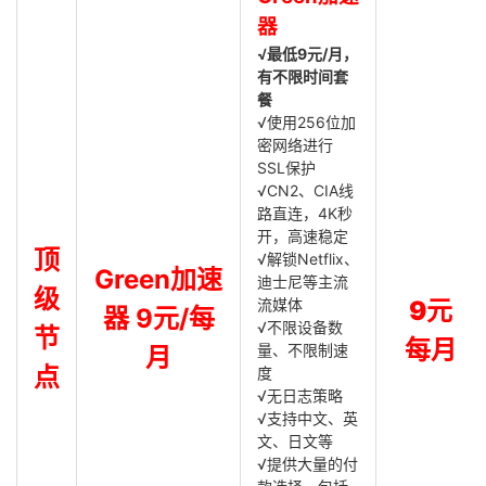
器
√最低9元/月，
有不限时间套
餐
√使用256位加
密网络进行
SSL保护
√CN2、CIA线
路直连，4K秒
开，高速稳定
顶
√解锁Netflix、
Green加速
迪士尼等主流
级
流媒体
9元
器 9元/每
√不限设备数
节
每月
量、不限制速
月
点
度
√无日志策略
√支持中文、英
文、日文等
√提供大量的付