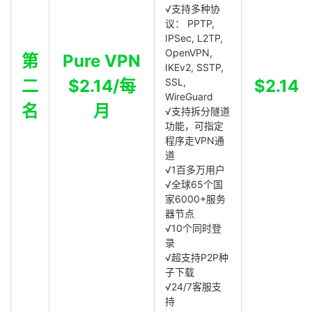
√支持多种协
议： PPTP,
IPSec, L2TP,
OpenVPN,
第
Pure VPN
IKEv2, SSTP,
二
$2.14/每
SSL,
$2.14
WireGuard
名
月
√支持拆分隧道
功能，可指定
程序走VPN通
道
√1百多万用户
√全球65个国
家6000+服务
器节点
√10个同时登
录
√超支持P2P种
子下载
√24/7客服支
持