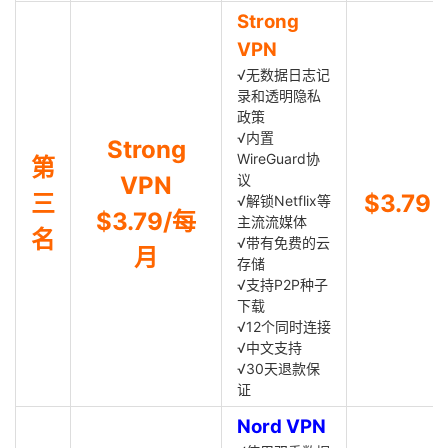
Strong
VPN
√无数据日志记
录和透明隐私
政策
√内置
Strong
WireGuard协
第
VPN
议
三
$3.79
√解锁Netflix等
$3.79/每
主流流媒体
名
√带有免费的云
月
存储
√支持P2P种子
下载
√12个同时连接
√中文支持
√30天退款保
证
Nord VPN