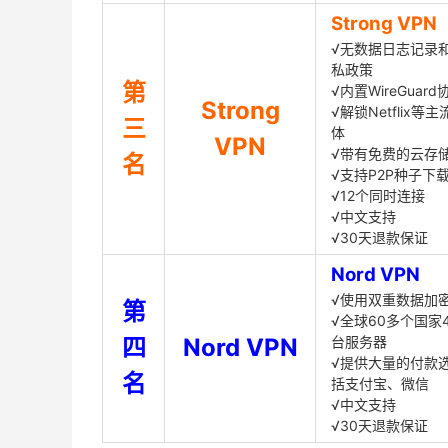
Strong VPN
√无数据日志记录
私政策
第
√内置WireGuard
Strong
√解锁Netflix等
三
体
VPN
√带有免费的云存
名
√支持P2P种子下
√12个同时连接
√中文支持
√30天退款保证
Nord VPN
√使用双重数据加
第
√全球60多个国家4
四
Nord VPN
台服务器
√提供大量的付款
名
括支付宝、微信
√中文支持
√30天退款保证