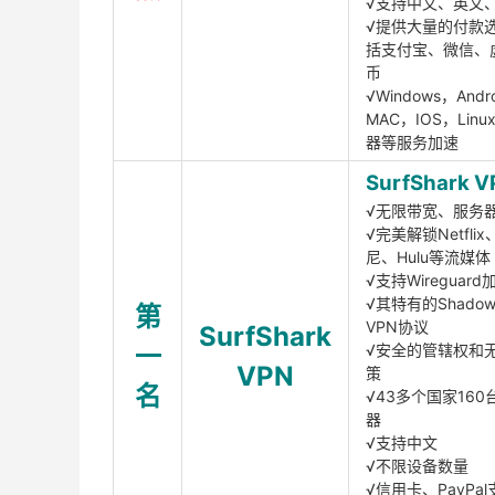
√支持中文、英文
√提供大量的付款
括支付宝、微信、
币
√Windows，Andr
MAC，IOS，Lin
器等服务加速
SurfShark V
√无限带宽、服务
√完美解锁Netfli
尼、Hulu等流媒体
√支持Wireguar
√其特有的Shadows
第
VPN协议
SurfShark
一
√安全的管辖权和
VPN
策
名
√43多个国家160
器
√支持中文
√不限设备数量
√信用卡、PayPal