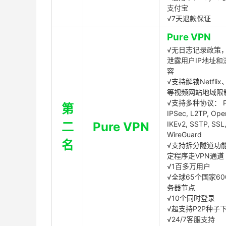
支付宝
√7天退款保证
Pure VPN
√无日志记录政策，
泄露用户IP地址和
容
√支持解锁Netflix、
等视频网站地域限
√支持多种协议： P
第
IPSec, L2TP, Op
二
Pure VPN
IKEv2, SSTP, SSL
WireGuard
名
√支持拆分隧道功
定程序走VPN通道
√1百多万用户
√全球65个国家60
务器节点
√10个同时登录
√超支持P2P种子
√24/7客服支持