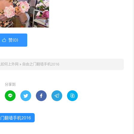
赞(
0
)

机如何上外网
»
自由之门翻墙手机2016
分享到





门翻墙手机2016