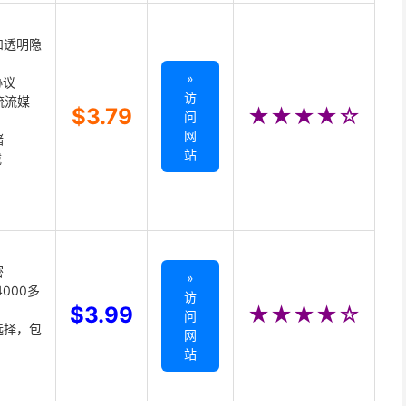
和透明隐
»
协议
访
主流流媒
$3.79
★★★★☆
问
网
储
站
载
密
»
000多
访
$3.99
★★★★☆
问
选择，包
网
站