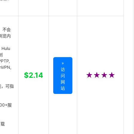
 不会
浏览内
Hulu
制
PTP,
»
enVPN,
访
,
$2.14
★★★★
问
网
能，可指
站
00+服
下载