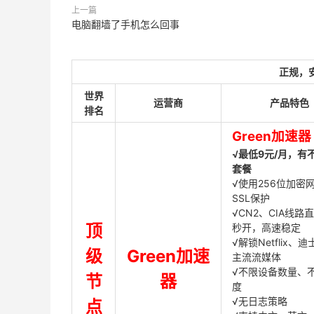
上一篇
电脑翻墙了手机怎么回事
正规，
世界
运营商
产品特色
排名
Green加速器
√最低9元/月，有
套餐
√使用256位加密
SSL保护
√CN2、CIA线路
顶
秒开，高速稳定
√解锁Netflix、
级
Green加速
主流流媒体
√不限设备数量、
节
器
度
√无日志策略
点