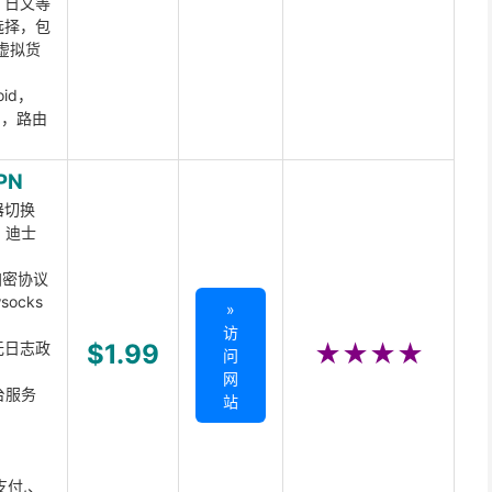
、日文等
选择，包
虚拟货
oid，
ux，路由
PN
器切换
x、迪士
d加密协议
ocks
»
访
无日志政
$1.99
★★★★
问
网
台服务
站
支付,、