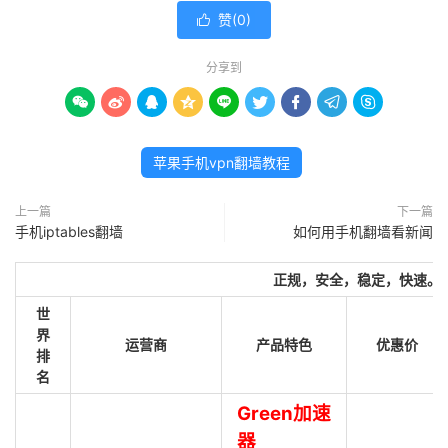
赞(
0
)

分享到









苹果手机vpn翻墙教程
上一篇
下一篇
手机iptables翻墙
如何用手机翻墙看新闻
正规，安全，稳定，快速。
世
界
运营商
产品特色
优惠价
排
名
Green加速
器