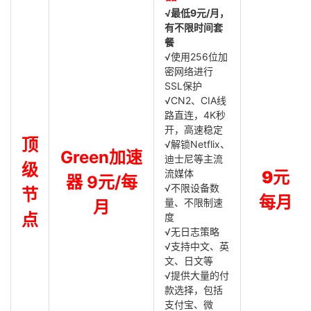
√最低9元/月，
有不限时间套
餐
√使用256位加
密网络进行
SSL保护
√CN2、CIA线
路直连，4K秒
开，高速稳定
顶
√解锁Netflix、
Green加速
迪士尼等主流
级
流媒体
9元
器 9元/每
√不限设备数
节
每月
量、不限制速
月
点
度
√无日志策略
√支持中文、英
文、日文等
√提供大量的付
款选择，包括
支付宝、微