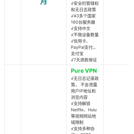
月
√安全的管辖权
和无日志政策
√43多个国家
160台服务器
√支持中文
√不限设备数量
√信用卡、
PayPal支付,、
支付宝
√7天退款保证
Pure VPN
√无日志记录政
策， 不会泄露
用户IP地址和
浏览内容
√支持解锁
Netflix、Hulu
等视频网站地
域限制
√支持多种协