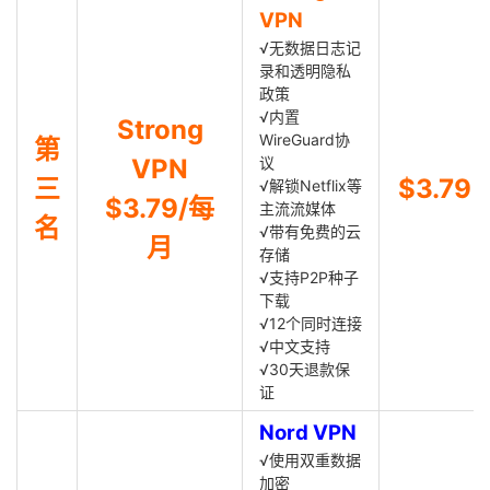
VPN
√无数据日志记
录和透明隐私
政策
√内置
Strong
WireGuard协
第
VPN
议
三
$3.79
√解锁Netflix等
$3.79/每
主流流媒体
名
√带有免费的云
月
存储
√支持P2P种子
下载
√12个同时连接
√中文支持
√30天退款保
证
Nord VPN
√使用双重数据
加密