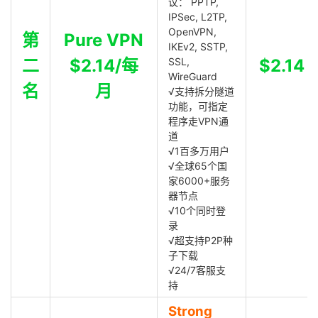
议： PPTP,
IPSec, L2TP,
OpenVPN,
第
Pure VPN
IKEv2, SSTP,
二
$2.14/每
SSL,
$2.14
WireGuard
名
月
√支持拆分隧道
功能，可指定
程序走VPN通
道
√1百多万用户
√全球65个国
家6000+服务
器节点
√10个同时登
录
√超支持P2P种
子下载
√24/7客服支
持
Strong