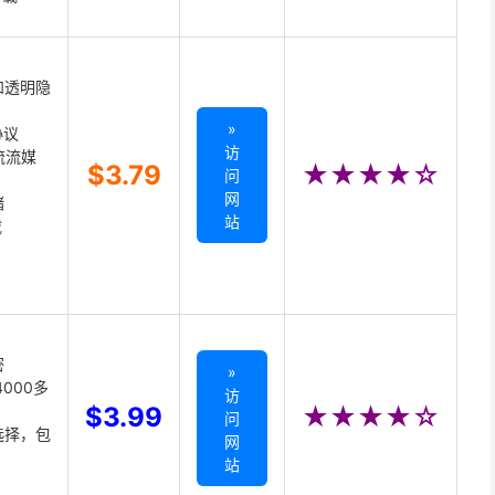
和透明隐
»
协议
访
主流流媒
$3.79
★★★★☆
问
网
储
站
载
密
»
000多
访
$3.99
★★★★☆
问
选择，包
网
站