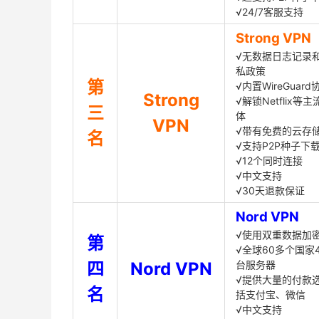
√24/7客服支持
Strong VPN
√无数据日志记录
私政策
第
√内置WireGuard
Strong
√解锁Netflix等
三
体
VPN
√带有免费的云存
名
√支持P2P种子下
√12个同时连接
√中文支持
√30天退款保证
Nord VPN
√使用双重数据加
第
√全球60多个国家4
四
Nord VPN
台服务器
√提供大量的付款
名
括支付宝、微信
√中文支持