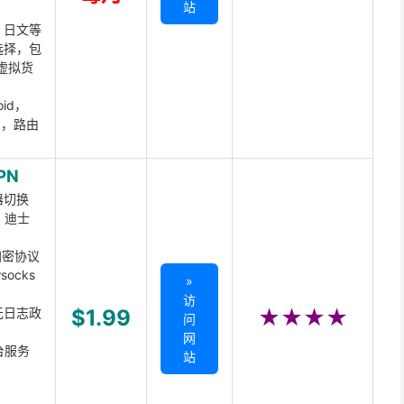
站
、日文等
选择，包
虚拟货
oid，
ux，路由
PN
器切换
x、迪士
d加密协议
ocks
»
访
无日志政
$1.99
★★★★
问
网
台服务
站