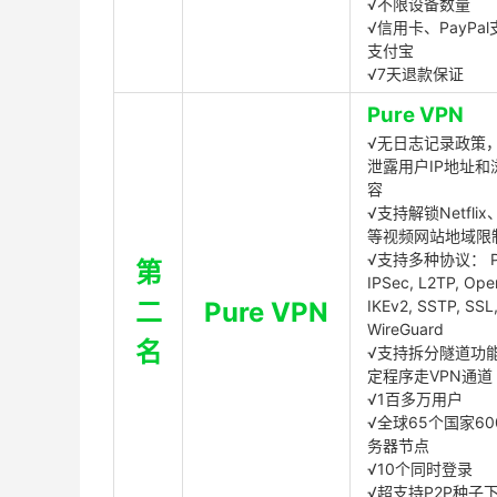
√不限设备数量
√信用卡、PayPal
支付宝
√7天退款保证
Pure VPN
√无日志记录政策，
泄露用户IP地址和
容
√支持解锁Netflix、
等视频网站地域限
√支持多种协议： P
第
IPSec, L2TP, Op
二
Pure VPN
IKEv2, SSTP, SSL
WireGuard
名
√支持拆分隧道功
定程序走VPN通道
√1百多万用户
√全球65个国家60
务器节点
√10个同时登录
√超支持P2P种子