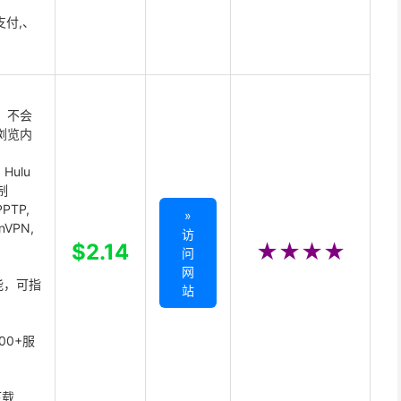
支付,、
 不会
浏览内
Hulu
制
PTP,
»
enVPN,
访
,
$2.14
★★★★
问
网
能，可指
站
00+服
下载