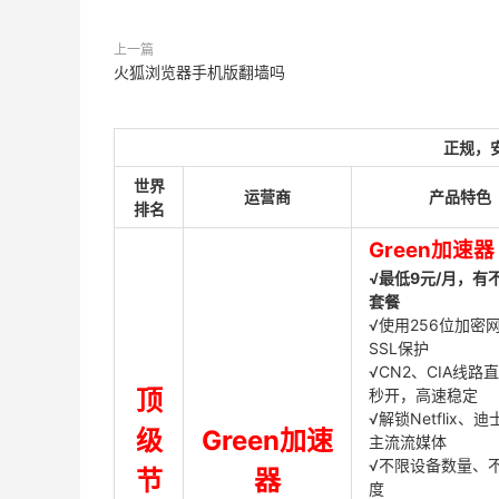
上一篇
火狐浏览器手机版翻墙吗
正规，
世界
运营商
产品特色
排名
Green加速器
√最低9元/月，有
套餐
√使用256位加密
SSL保护
√CN2、CIA线路
顶
秒开，高速稳定
√解锁Netflix、
级
Green加速
主流流媒体
√不限设备数量、
节
器
度