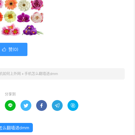
赞(
0
)

机如何上外网
»
手机怎么翻墙进dmm
分享到





怎么翻墙进dmm