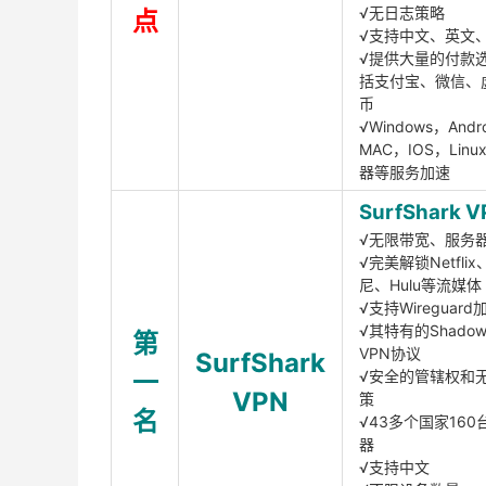
√无日志策略
点
√支持中文、英文
√提供大量的付款
括支付宝、微信、
币
√Windows，Andr
MAC，IOS，Lin
器等服务加速
SurfShark V
√无限带宽、服务
√完美解锁Netfli
尼、Hulu等流媒体
√支持Wireguar
√其特有的Shadows
第
VPN协议
SurfShark
一
√安全的管辖权和
VPN
策
名
√43多个国家160
器
√支持中文