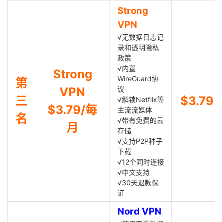
Strong
VPN
√无数据日志记
录和透明隐私
政策
√内置
Strong
WireGuard协
第
VPN
议
三
$3.79
√解锁Netflix等
$3.79/每
主流流媒体
名
√带有免费的云
月
存储
√支持P2P种子
下载
√12个同时连接
√中文支持
√30天退款保
证
Nord VPN