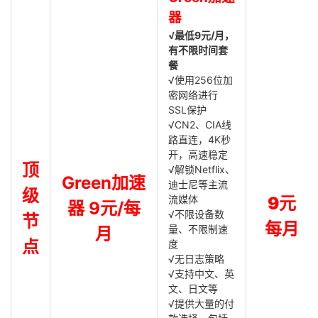
器
√最低9元/月，
有不限时间套
餐
√使用256位加
密网络进行
SSL保护
√CN2、CIA线
路直连，4K秒
开，高速稳定
顶
√解锁Netflix、
Green加速
迪士尼等主流
级
流媒体
9元
器 9元/每
√不限设备数
节
每月
量、不限制速
月
点
度
√无日志策略
√支持中文、英
文、日文等
√提供大量的付