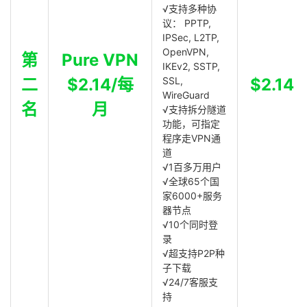
√支持多种协
议： PPTP,
IPSec, L2TP,
OpenVPN,
第
Pure VPN
IKEv2, SSTP,
二
$2.14/每
SSL,
$2.14
WireGuard
名
月
√支持拆分隧道
功能，可指定
程序走VPN通
道
√1百多万用户
√全球65个国
家6000+服务
器节点
√10个同时登
录
√超支持P2P种
子下载
√24/7客服支
持