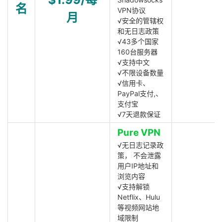
名
VPN协议
月
√安全的管辖权
和无日志政策
√43多个国家
160台服务器
√支持中文
√不限设备数量
√信用卡、
PayPal支付,、
支付宝
√7天退款保证
Pure VPN
√无日志记录政
策， 不会泄露
用户IP地址和
浏览内容
√支持解锁
Netflix、Hulu
等视频网站地
域限制