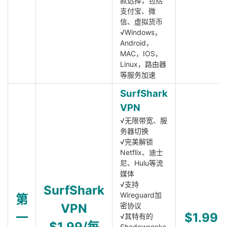
款选择，包括
支付宝、微
信、虚拟货币
√Windows，
Android，
MAC，IOS，
Linux，路由器
等服务加速
SurfShark
VPN
√无限带宽、服
务器切换
√完美解锁
Netflix、迪士
尼、Hulu等流
媒体
√支持
SurfShark
Wireguard加
第
VPN
密协议
一
$1.99
√其特有的
$1.99/每
Shadowsocks