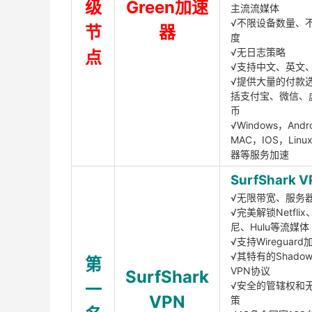
级
Green加速
主流流媒体
√不限设备数量、
节
器
度
√无日志策略
点
√支持中文、英文
√提供大量的付款
括支付宝、微信、
币
√Windows，Andr
MAC，IOS，Lin
器等服务加速
SurfShark V
√无限带宽、服务
√完美解锁Netfli
尼、Hulu等流媒体
√支持Wireguar
√其特有的Shadows
第
VPN协议
SurfShark
一
√安全的管辖权和
VPN
策