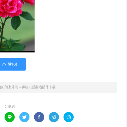
赞(
0
)

机如何上外网
»
手机火狐翻墙插件下载
分享到




