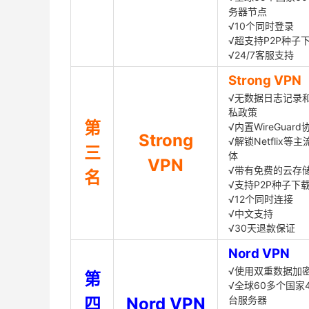
务器节点
√10个同时登录
√超支持P2P种子
√24/7客服支持
Strong VPN
√无数据日志记录
私政策
第
√内置WireGuard
Strong
√解锁Netflix等
三
体
VPN
√带有免费的云存
名
√支持P2P种子下
√12个同时连接
√中文支持
√30天退款保证
Nord VPN
√使用双重数据加
第
√全球60多个国家4
四
Nord VPN
台服务器