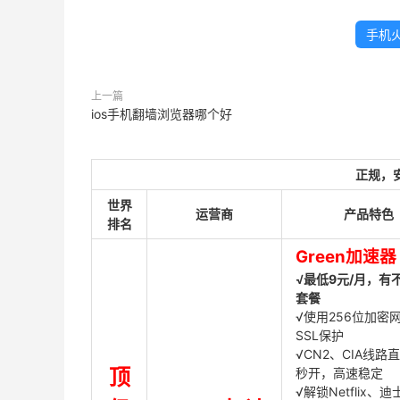
手机
上一篇
ios手机翻墙浏览器哪个好
正规，
世界
运营商
产品特色
排名
Green加速器
√最低9元/月，有
套餐
√使用256位加密
SSL保护
√CN2、CIA线路
顶
秒开，高速稳定
√解锁Netflix、