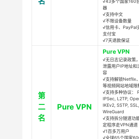
名
√43多个国家160
器
√支持中文
√不限设备数量
√信用卡、PayPal
支付宝
√7天退款保证
Pure VPN
√无日志记录政策，
泄露用户IP地址和
容
√支持解锁Netflix、
等视频网站地域限
√支持多种协议： P
第
IPSec, L2TP, Op
二
Pure VPN
IKEv2, SSTP, SSL
WireGuard
名
√支持拆分隧道功
定程序走VPN通道
√1百多万用户
√全球65个国家60