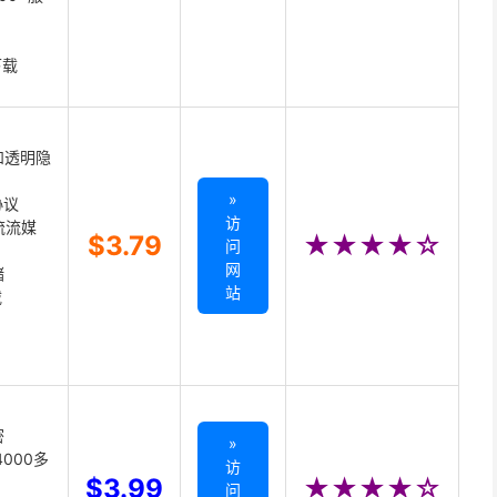
下载
和透明隐
»
协议
访
主流流媒
$3.79
★★★★☆
问
网
储
站
载
密
»
000多
访
$3.99
★★★★☆
问