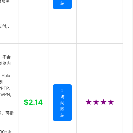
台服务
站
支付,、
 不会
浏览内
Hulu
制
PTP,
»
enVPN,
访
,
$2.14
★★★★
问
网
能，可指
站
00+服