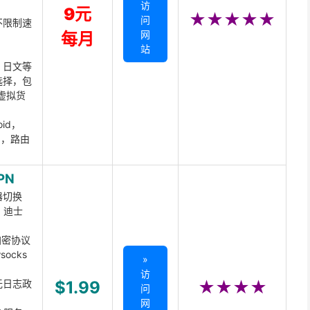
访
9元
★★★★★
问
不限制速
网
每月
站
、日文等
选择，包
虚拟货
oid，
ux，路由
PN
器切换
x、迪士
d加密协议
ocks
»
访
无日志政
$1.99
★★★★
问
网