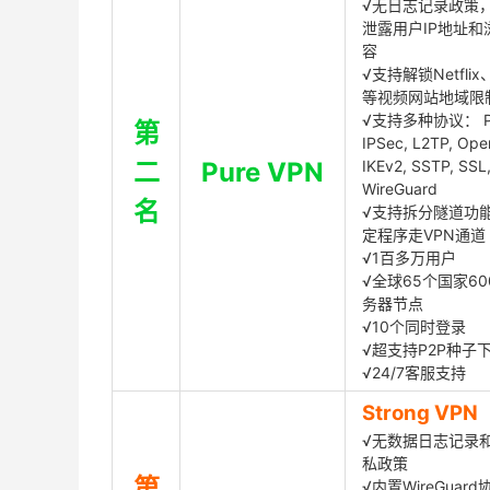
√无日志记录政策，
泄露用户IP地址和
容
√支持解锁Netflix、
等视频网站地域限
√支持多种协议： P
第
IPSec, L2TP, Op
二
Pure VPN
IKEv2, SSTP, SSL
WireGuard
名
√支持拆分隧道功
定程序走VPN通道
√1百多万用户
√全球65个国家60
务器节点
√10个同时登录
√超支持P2P种子
√24/7客服支持
Strong VPN
√无数据日志记录
私政策
第
√内置WireGuard