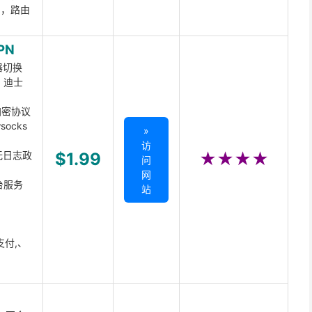
ux，路由
PN
器切换
x、迪士
d加密协议
ocks
»
访
无日志政
$1.99
★★★★
问
网
台服务
站
支付,、