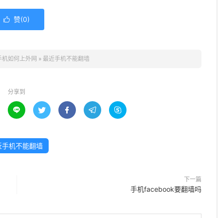
赞(
0
)

手机如何上外网
»
最近手机不能翻墙
分享到





近手机不能翻墙
下一篇
手机facebook要翻墙吗