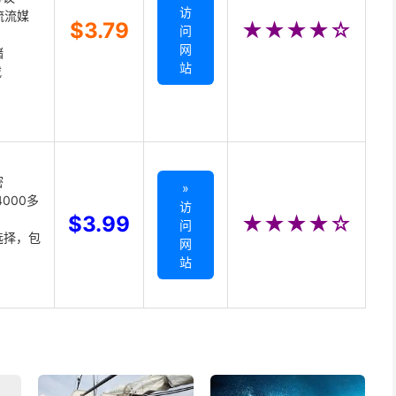
访
主流流媒
$3.79
★★★★☆
问
网
储
站
载
密
»
000多
访
$3.99
★★★★☆
问
选择，包
网
站