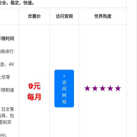
安全，稳定，快速。
优惠价
访问官网
世界热度
不限时间
网络进行
直连，4K
»
迪士尼等
访
9元
★★★★★
问
不限制速
网
每月
站
、日文等
选择，包
虚拟货
oid，