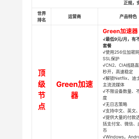
正规，
世界
运营商
产品特色
排名
Green加速器
√最低9元/月，有
套餐
√使用256位加密
SSL保护
√CN2、CIA线路
顶
秒开，高速稳定
√解锁Netflix、
级
Green加速
主流流媒体
√不限设备数量、
节
器
度
√无日志策略
点
√支持中文、英文
√提供大量的付款
括支付宝、微信、
币
√Windows，Andr