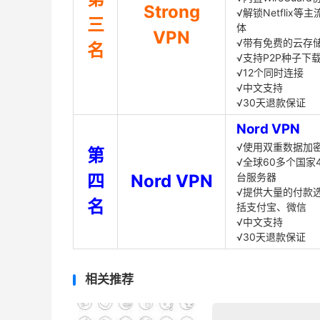
Strong
√解锁Netflix等
三
体
VPN
√带有免费的云存
名
√支持P2P种子下
√12个同时连接
√中文支持
√30天退款保证
Nord VPN
√使用双重数据加
第
√全球60多个国家4
四
Nord VPN
台服务器
√提供大量的付款
名
括支付宝、微信
√中文支持
√30天退款保证
相关推荐