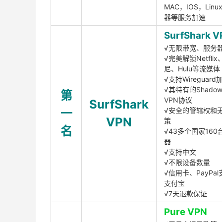
MAC，IOS，Lin
器等服务加速
SurfShark V
√无限带宽、服务
√完美解锁Netfli
尼、Hulu等流媒体
√支持Wireguar
√其特有的Shadows
第
VPN协议
SurfShark
一
√安全的管辖权和
VPN
策
名
√43多个国家160
器
√支持中文
√不限设备数量
√信用卡、PayPal
支付宝
√7天退款保证
Pure VPN