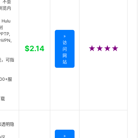
 不会
浏览内
Hulu
制
PTP,
»
enVPN,
访
,
$2.14
★★★★
问
网
能，可指
站
00+服
下载
和透明隐
»
协议