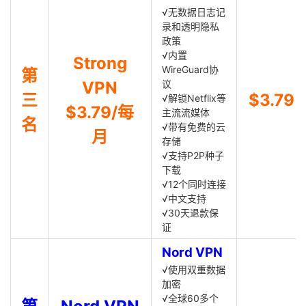
√无数据日志记
录和透明隐私
政策
√内置
Strong
WireGuard协
第
VPN
议
三
$3.79
√解锁Netflix等
$3.79/每
主流流媒体
名
√带有免费的云
月
存储
√支持P2P种子
下载
√12个同时连接
√中文支持
√30天退款保
证
Nord VPN
√使用双重数据
加密
√全球60多个