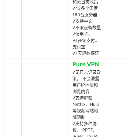
和无日志政策
√43多个国家
160台服务器
√支持中文
√不限设备数量
√信用卡、
PayPal支付,、
支付宝
√7天退款保证
Pure VPN
√无日志记录政
策， 不会泄露
用户IP地址和
浏览内容
√支持解锁
Netflix、Hulu
等视频网站地
域限制
√支持多种协
议： PPTP,
IPSec, L2TP,