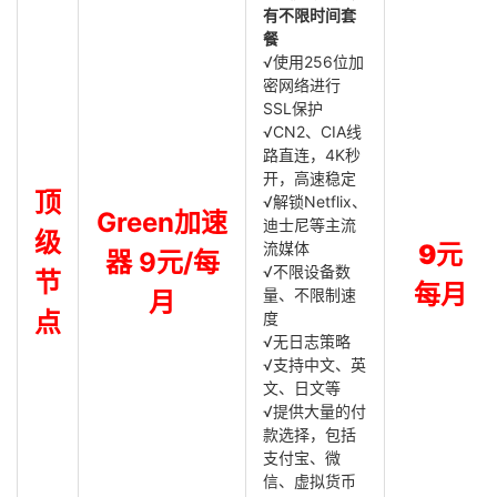
有不限时间套
餐
√使用256位加
密网络进行
SSL保护
√CN2、CIA线
路直连，4K秒
开，高速稳定
顶
√解锁Netflix、
Green加速
迪士尼等主流
级
流媒体
9元
器 9元/每
√不限设备数
节
每月
量、不限制速
月
点
度
√无日志策略
√支持中文、英
文、日文等
√提供大量的付
款选择，包括
支付宝、微
信、虚拟货币