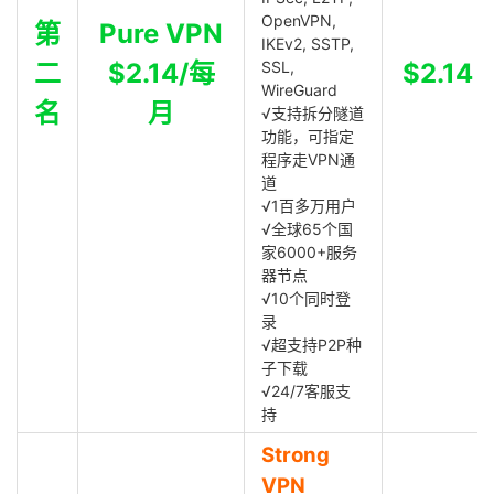
OpenVPN,
第
Pure VPN
IKEv2, SSTP,
二
$2.14/每
SSL,
$2.14
WireGuard
名
月
√支持拆分隧道
功能，可指定
程序走VPN通
道
√1百多万用户
√全球65个国
家6000+服务
器节点
√10个同时登
录
√超支持P2P种
子下载
√24/7客服支
持
Strong
VPN