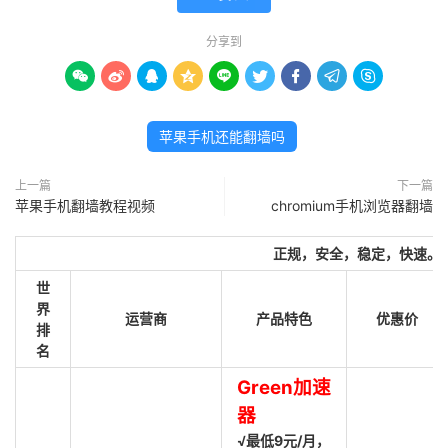
分享到









苹果手机还能翻墙吗
上一篇
下一篇
苹果手机翻墙教程视频
chromium手机浏览器翻墙
正规，安全，稳定，快速。
世
界
运营商
产品特色
优惠价
排
名
Green加速
器
√最低9元/月，