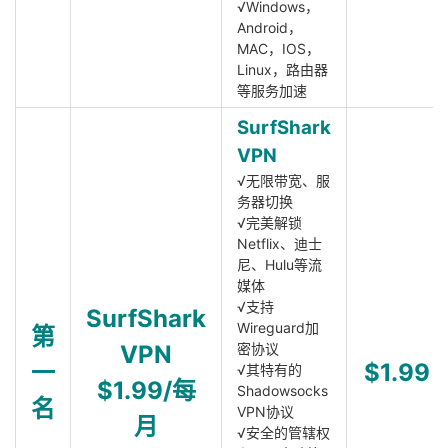
√Windows，
Android，
MAC，IOS，
Linux，路由器
等服务加速
SurfShark
VPN
√无限带宽、服
务器切换
√完美解锁
Netflix、迪士
尼、Hulu等流
媒体
√支持
SurfShark
Wireguard加
第
VPN
密协议
一
$1.99
√其特有的
$1.99/每
Shadowsocks
名
VPN协议
月
√安全的管辖权