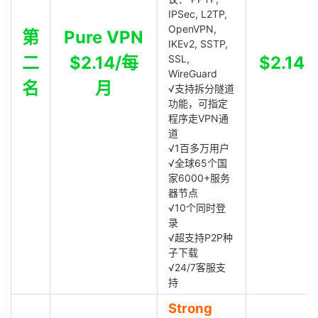
IPSec, L2TP,
OpenVPN,
第
Pure VPN
IKEv2, SSTP,
二
$2.14/每
SSL,
$2.14
WireGuard
名
月
√支持拆分隧道
功能，可指定
程序走VPN通
道
√1百多万用户
√全球65个国
家6000+服务
器节点
√10个同时登
录
√超支持P2P种
子下载
√24/7客服支
持
Strong