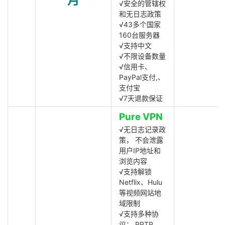
月
√安全的管辖权
和无日志政策
√43多个国家
160台服务器
√支持中文
√不限设备数量
√信用卡、
PayPal支付,、
支付宝
√7天退款保证
Pure VPN
√无日志记录政
策， 不会泄露
用户IP地址和
浏览内容
√支持解锁
Netflix、Hulu
等视频网站地
域限制
√支持多种协
议： PPTP,