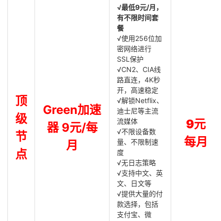
√最低9元/月，
有不限时间套
餐
√使用256位加
密网络进行
SSL保护
√CN2、CIA线
路直连，4K秒
开，高速稳定
顶
√解锁Netflix、
Green加速
迪士尼等主流
级
流媒体
9元
器 9元/每
√不限设备数
节
每月
量、不限制速
月
点
度
√无日志策略
√支持中文、英
文、日文等
√提供大量的付
款选择，包括
支付宝、微