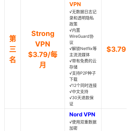
VPN
√无数据日志记
录和透明隐私
政策
√内置
Strong
WireGuard协
第
VPN
议
三
$3.79
√解锁Netflix等
$3.79/每
主流流媒体
名
√带有免费的云
月
存储
√支持P2P种子
下载
√12个同时连接
√中文支持
√30天退款保
证
Nord VPN
√使用双重数据
加密