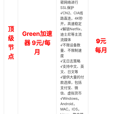
密网络进行
SSL保护
√CN2、CIA线
路直连，4K秒
开，高速稳定
顶
√解锁Netflix、
Green加速
迪士尼等主流
级
流媒体
9元
器 9元/每
√不限设备数
节
每月
量、不限制速
月
点
度
√无日志策略
√支持中文、英
文、日文等
√提供大量的付
款选择，包括
支付宝、微
信、虚拟货币
√Windows，
Android，
MAC，IOS，