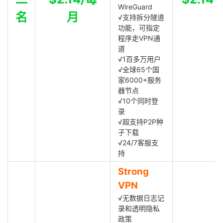
WireGuard
名
月
√支持拆分隧道
功能，可指定
程序走VPN通
道
√1百多万用户
√全球65个国
家6000+服务
器节点
√10个同时登
录
√超支持P2P种
子下载
√24/7客服支
持
Strong
VPN
√无数据日志记
录和透明隐私
政策