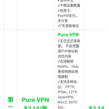
√支持中文
√不限设备数量
√信用卡、
PayPal支付,、
支付宝
√7天退款保证
Pure VPN
√无日志记录政
策， 不会泄露
用户IP地址和
浏览内容
√支持解锁
Netflix、Hulu
等视频网站地
域限制
√支持多种协
议： PPTP,
IPSec, L2TP,
OpenVPN,
第
Pure VPN
IKEv2, SSTP,
二
$2.14/每
SSL,
$2.14