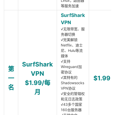
Linux，路由器
等服务加速
SurfShark
VPN
√无限带宽、服
务器切换
√完美解锁
Netflix、迪士
尼、Hulu等流
媒体
√支持
SurfShark
Wireguard加
第
VPN
密协议
一
$1.99
√其特有的
$1.99/每
Shadowsocks
名
VPN协议
月
√安全的管辖权
和无日志政策
√43多个国家
160台服务器