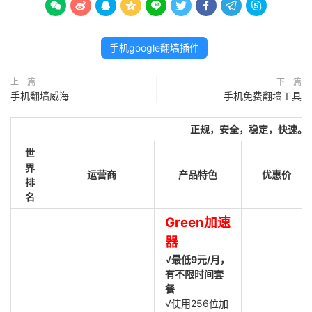









手机google翻墙插件
上一篇
下一篇
手机翻墙威海
手机免费翻墙工具
正规，安全，稳定，快速。
世
界
运营商
产品特色
优惠价
排
名
Green加速
器
√最低9元/月，
有不限时间套
餐
√使用256位加