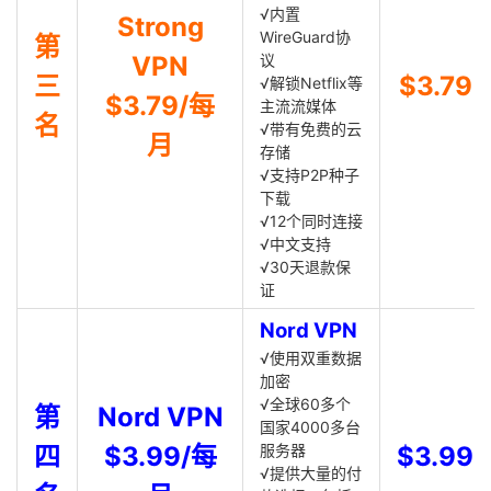
√内置
Strong
WireGuard协
第
VPN
议
三
$3.79
√解锁Netflix等
$3.79/每
主流流媒体
名
√带有免费的云
月
存储
√支持P2P种子
下载
√12个同时连接
√中文支持
√30天退款保
证
Nord VPN
√使用双重数据
加密
√全球60多个
第
Nord VPN
国家4000多台
四
$3.99/每
服务器
$3.99
√提供大量的付