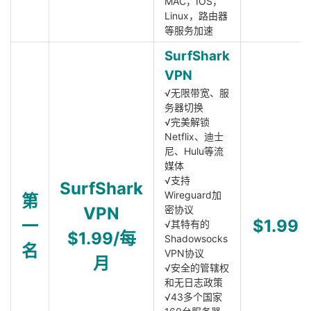
MAC，IOS，
Linux，路由器
等服务加速
SurfShark
VPN
√无限带宽、服
务器切换
√完美解锁
Netflix、迪士
尼、Hulu等流
媒体
√支持
SurfShark
Wireguard加
第
VPN
密协议
一
$1.99
√其特有的
$1.99/每
Shadowsocks
名
VPN协议
月
√安全的管辖权
和无日志政策
√43多个国家