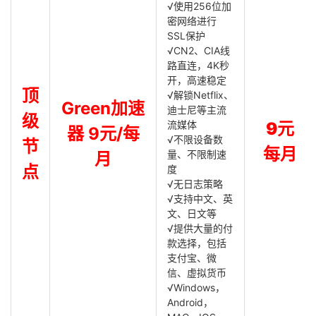
√使用256位加
密网络进行
SSL保护
√CN2、CIA线
路直连，4K秒
开，高速稳定
顶
√解锁Netflix、
Green加速
迪士尼等主流
级
流媒体
9元
器 9元/每
√不限设备数
节
每月
量、不限制速
月
点
度
√无日志策略
√支持中文、英
文、日文等
√提供大量的付
款选择，包括
支付宝、微
信、虚拟货币
√Windows，
Android，