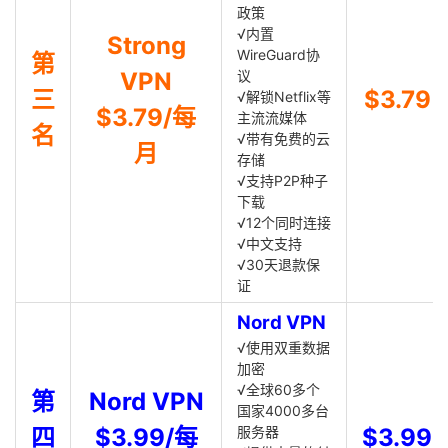
政策
√内置
Strong
WireGuard协
第
VPN
议
三
$3.79
√解锁Netflix等
$3.79/每
主流流媒体
名
√带有免费的云
月
存储
√支持P2P种子
下载
√12个同时连接
√中文支持
√30天退款保
证
Nord VPN
√使用双重数据
加密
√全球60多个
第
Nord VPN
国家4000多台
四
$3.99/每
服务器
$3.99