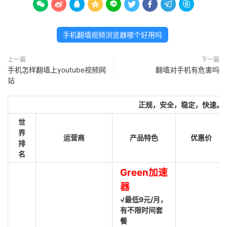









手机翻墙视频浏览器哪个好用吗
上一篇
下一篇
手机怎样翻墙上youtube视频网
翻墙对手机有危害吗
站
正规，安全，稳定，快速。
世
界
运营商
产品特色
优惠价
排
名
Green加速
器
√最低9元/月，
有不限时间套
餐