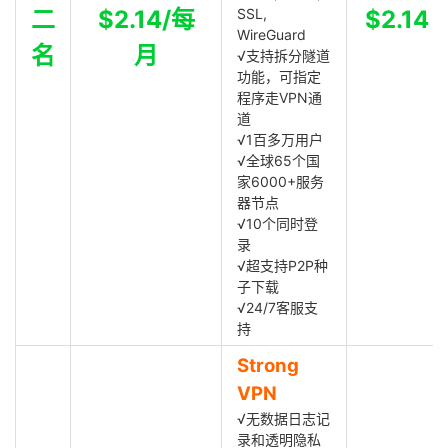
二
$2.14/每
SSL,
$2.14
WireGuard
名
月
√支持拆分隧道
功能，可指定
程序走VPN通
道
√1百多万用户
√全球65个国
家6000+服务
器节点
√10个同时登
录
√超支持P2P种
子下载
√24/7客服支
持
Strong
VPN
√无数据日志记
录和透明隐私