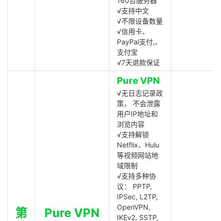
160台服务器
√支持中文
√不限设备数量
√信用卡、
PayPal支付,、
支付宝
√7天退款保证
Pure VPN
√无日志记录政
策， 不会泄露
用户IP地址和
浏览内容
√支持解锁
Netflix、Hulu
等视频网站地
域限制
√支持多种协
议： PPTP,
IPSec, L2TP,
OpenVPN,
第
Pure VPN
IKEv2, SSTP,