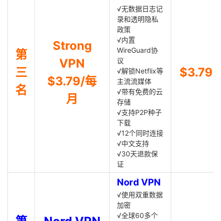
√无数据日志记
录和透明隐私
政策
√内置
Strong
WireGuard协
第
VPN
议
三
$3.79
√解锁Netflix等
$3.79/每
主流流媒体
名
√带有免费的云
月
存储
√支持P2P种子
下载
√12个同时连接
√中文支持
√30天退款保
证
Nord VPN
√使用双重数据
加密
√全球60多个