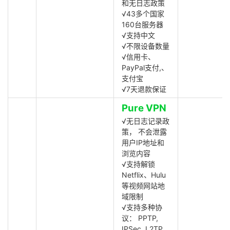
和无日志政策
√43多个国家
160台服务器
√支持中文
√不限设备数量
√信用卡、
PayPal支付,、
支付宝
√7天退款保证
Pure VPN
√无日志记录政
策， 不会泄露
用户IP地址和
浏览内容
√支持解锁
Netflix、Hulu
等视频网站地
域限制
√支持多种协
议： PPTP,
IPSec, L2TP,