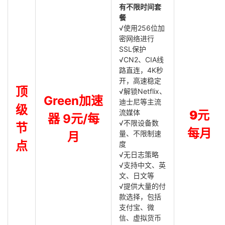
有不限时间套
餐
√使用256位加
密网络进行
SSL保护
√CN2、CIA线
路直连，4K秒
开，高速稳定
顶
√解锁Netflix、
Green加速
迪士尼等主流
级
流媒体
9元
器 9元/每
√不限设备数
节
每月
量、不限制速
月
点
度
√无日志策略
√支持中文、英
文、日文等
√提供大量的付
款选择，包括
支付宝、微
信、虚拟货币