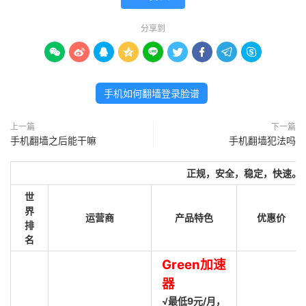
分享到









手机如何翻墙登录脸谱
上一篇
下一篇
手机翻墙之后能干嘛
手机翻墙犯法吗
正规，安全，稳定，快速。
世
界
运营商
产品特色
优惠价
排
名
Green加速
器
√最低9元/月，