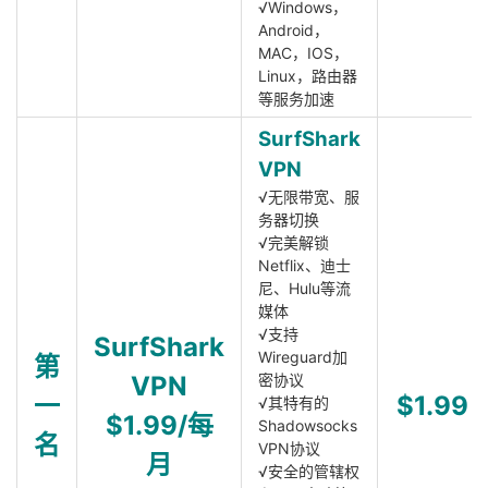
√Windows，
Android，
MAC，IOS，
Linux，路由器
等服务加速
SurfShark
VPN
√无限带宽、服
务器切换
√完美解锁
Netflix、迪士
尼、Hulu等流
媒体
√支持
SurfShark
Wireguard加
第
VPN
密协议
一
$1.99
√其特有的
$1.99/每
Shadowsocks
名
VPN协议
月
√安全的管辖权