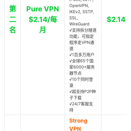
OpenVPN,
第
Pure VPN
IKEv2, SSTP,
二
$2.14/每
SSL,
$2.14
WireGuard
名
月
√支持拆分隧道
功能，可指定
程序走VPN通
道
√1百多万用户
√全球65个国
家6000+服务
器节点
√10个同时登
录
√超支持P2P种
子下载
√24/7客服支
持
Strong
VPN