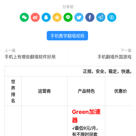
分享到









手机教学翻墙视频
上一篇
下一篇
手机上有哪些翻墙软件好用
手机翻墙外国游戏
正规，安全，稳定，快速。
世
界
运营商
产品特色
优惠价
排
名
Green加速
器
√最低9元/月，
有不限时间套