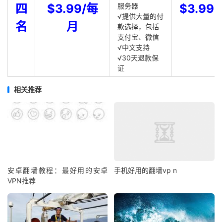
四
$3.99/每
服务器
$3.99
√提供大量的付
名
月
款选择，包括
支付宝、微信
√中文支持
√30天退款保
证
相关推荐
安卓翻墙教程：最好用的安卓
手机好用的翻墙vp n
VPN推荐