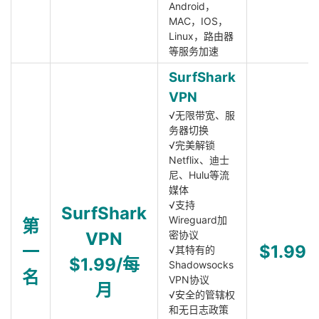
Android，
MAC，IOS，
Linux，路由器
等服务加速
SurfShark
VPN
√无限带宽、服
务器切换
√完美解锁
Netflix、迪士
尼、Hulu等流
媒体
√支持
SurfShark
Wireguard加
第
VPN
密协议
一
$1.99
√其特有的
$1.99/每
Shadowsocks
名
VPN协议
月
√安全的管辖权
和无日志政策