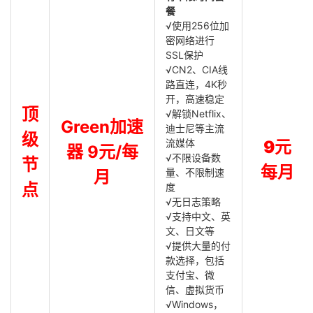
餐
√使用256位加
密网络进行
SSL保护
√CN2、CIA线
路直连，4K秒
开，高速稳定
顶
√解锁Netflix、
Green加速
迪士尼等主流
级
流媒体
9元
器 9元/每
√不限设备数
节
每月
量、不限制速
月
点
度
√无日志策略
√支持中文、英
文、日文等
√提供大量的付
款选择，包括
支付宝、微
信、虚拟货币
√Windows，