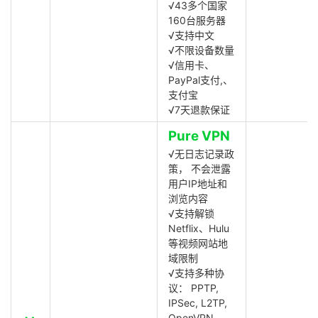
√43多个国家
160台服务器
√支持中文
√不限设备数量
√信用卡、
PayPal支付,、
支付宝
√7天退款保证
Pure VPN
√无日志记录政
策， 不会泄露
用户IP地址和
浏览内容
√支持解锁
Netflix、Hulu
等视频网站地
域限制
√支持多种协
议： PPTP,
IPSec, L2TP,
OpenVPN,