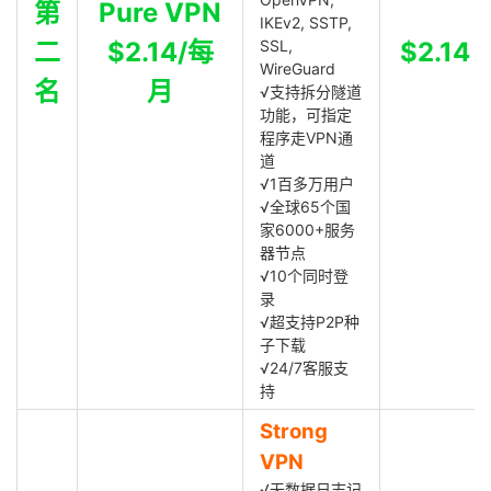
第
Pure VPN
IKEv2, SSTP,
二
$2.14/每
SSL,
$2.14
WireGuard
名
月
√支持拆分隧道
功能，可指定
程序走VPN通
道
√1百多万用户
√全球65个国
家6000+服务
器节点
√10个同时登
录
√超支持P2P种
子下载
√24/7客服支
持
Strong
VPN
√无数据日志记