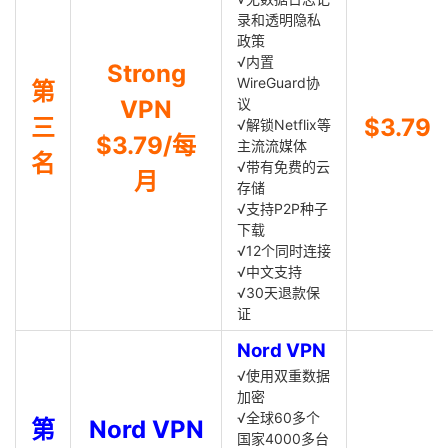
录和透明隐私
政策
√内置
Strong
WireGuard协
第
VPN
议
三
$3.79
√解锁Netflix等
$3.79/每
主流流媒体
名
√带有免费的云
月
存储
√支持P2P种子
下载
√12个同时连接
√中文支持
√30天退款保
证
Nord VPN
√使用双重数据
加密
√全球60多个
第
Nord VPN
国家4000多台