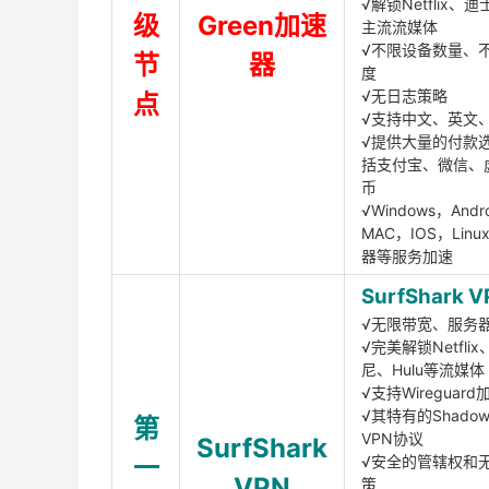
√解锁Netflix、
级
Green加速
主流流媒体
√不限设备数量、
节
器
度
√无日志策略
点
√支持中文、英文
√提供大量的付款
括支付宝、微信、
币
√Windows，Andr
MAC，IOS，Lin
器等服务加速
SurfShark V
√无限带宽、服务
√完美解锁Netfli
尼、Hulu等流媒体
√支持Wireguar
√其特有的Shadows
第
VPN协议
SurfShark
一
√安全的管辖权和
VPN
策