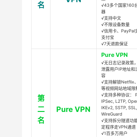
名
√43多个国家160
器
√支持中文
√不限设备数量
√信用卡、PayPal
支付宝
√7天退款保证
Pure VPN
√无日志记录政策，
泄露用户IP地址和
容
√支持解锁Netflix、
等视频网站地域限
√支持多种协议： P
第
IPSec, L2TP, Op
二
Pure VPN
IKEv2, SSTP, SSL
WireGuard
名
√支持拆分隧道功
定程序走VPN通道
√1百多万用户