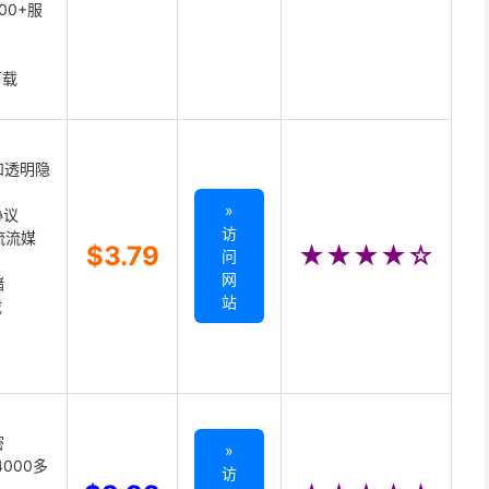
00+服
下载
和透明隐
»
协议
访
主流流媒
$3.79
★★★★☆
问
网
储
站
载
密
»
000多
访