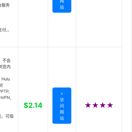
网
台服务
站
支付,、
 不会
浏览内
Hulu
制
PTP,
»
enVPN,
访
,
$2.14
★★★★
问
网
能，可指
站