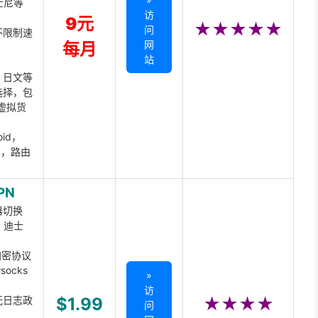
迪士尼等
访
9元
★★★★★
问
不限制速
网
每月
站
、日文等
选择，包
虚拟货
oid，
ux，路由
PN
器切换
x、迪士
d加密协议
ocks
»
访
无日志政
$1.99
★★★★
问