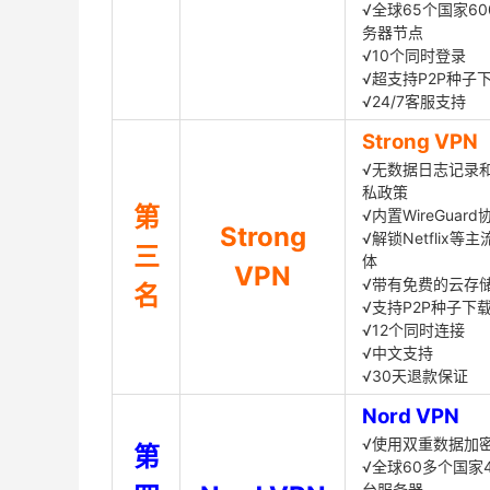
√全球65个国家60
务器节点
√10个同时登录
√超支持P2P种子
√24/7客服支持
Strong VPN
√无数据日志记录
私政策
第
√内置WireGuard
Strong
√解锁Netflix等
三
体
VPN
√带有免费的云存
名
√支持P2P种子下
√12个同时连接
√中文支持
√30天退款保证
Nord VPN
√使用双重数据加
第
√全球60多个国家4
台服务器