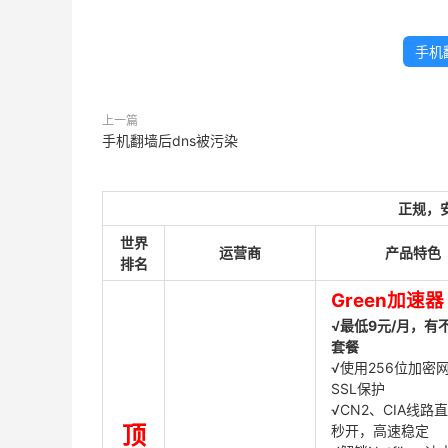
手机
上一篇
手机翻墙后dns被污染
正规，
世界
运营商
产品特色
排名
Green加速器
√最低9元/月，有
套餐
√使用256位加密
SSL保护
√CN2、CIA线路
顶
秒开，高速稳定