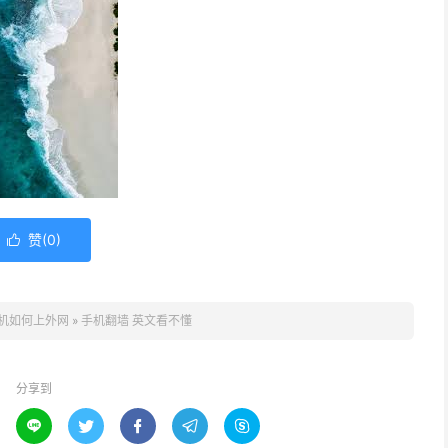
赞(
0
)

机如何上外网
»
手机翻墙 英文看不懂
分享到




