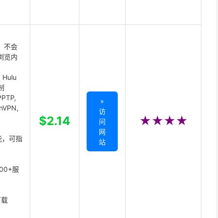
 不会
浏览内
Hulu
制
PTP,
»
enVPN,
访
,
$2.14
★★★★
问
网
能，可指
站
00+服
下载