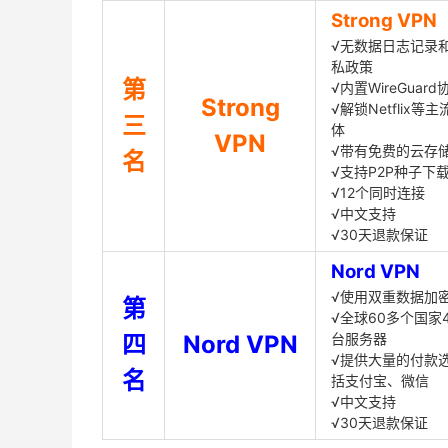
Strong VPN
√无数据日志记录
私政策
第
√内置WireGuard
Strong
√解锁Netflix等
三
体
VPN
√带有免费的云存
名
√支持P2P种子下
√12个同时连接
√中文支持
√30天退款保证
Nord VPN
√使用双重数据加
第
√全球60多个国家4
四
Nord VPN
台服务器
√提供大量的付款
名
括支付宝、微信
√中文支持
√30天退款保证