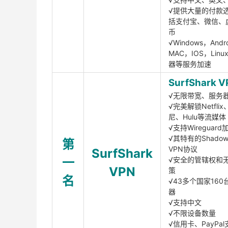
√提供大量的付款
括支付宝、微信、
币
√Windows，Andr
MAC，IOS，Lin
器等服务加速
SurfShark V
√无限带宽、服务
√完美解锁Netfli
尼、Hulu等流媒体
√支持Wireguar
√其特有的Shadows
第
VPN协议
SurfShark
一
√安全的管辖权和
VPN
策
名
√43多个国家160
器
√支持中文
√不限设备数量
√信用卡、PayPal