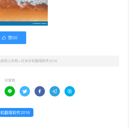
赞(
0
)

机如何上外网
»
红米手机翻墙软件2016
分享到





机翻墙软件2016