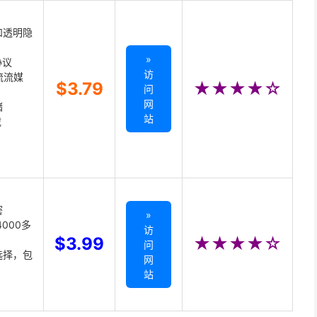
和透明隐
»
协议
访
主流流媒
$3.79
★★★★☆
问
网
储
站
载
密
»
000多
访
$3.99
★★★★☆
问
选择，包
网
站