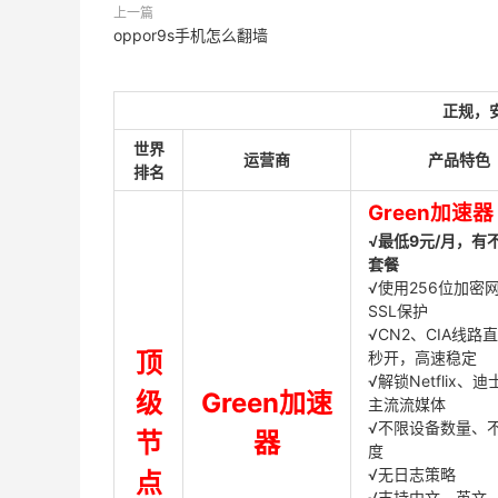
上一篇
oppor9s手机怎么翻墙
正规，
世界
运营商
产品特色
排名
Green加速器
√最低9元/月，有
套餐
√使用256位加密
SSL保护
√CN2、CIA线路
顶
秒开，高速稳定
√解锁Netflix、
级
Green加速
主流流媒体
√不限设备数量、
节
器
度
√无日志策略
点
√支持中文、英文