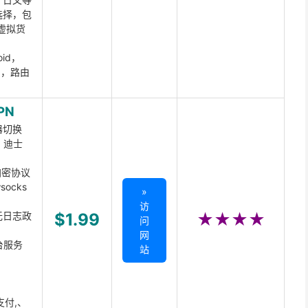
选择，包
虚拟货
oid，
ux，路由
PN
器切换
x、迪士
d加密协议
ocks
»
访
无日志政
$1.99
★★★★
问
网
台服务
站
支付,、