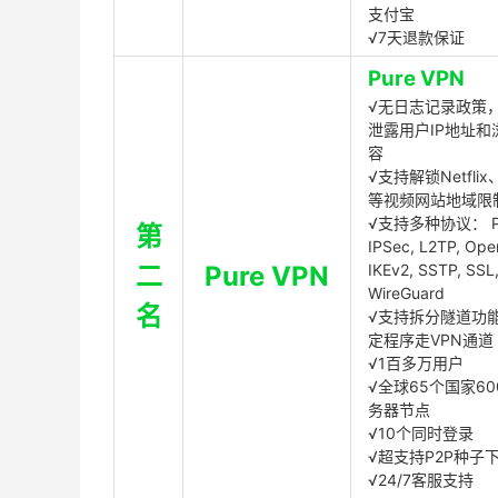
支付宝
√7天退款保证
Pure VPN
√无日志记录政策，
泄露用户IP地址和
容
√支持解锁Netflix、
等视频网站地域限
√支持多种协议： P
第
IPSec, L2TP, Op
二
Pure VPN
IKEv2, SSTP, SSL
WireGuard
名
√支持拆分隧道功
定程序走VPN通道
√1百多万用户
√全球65个国家60
务器节点
√10个同时登录
√超支持P2P种子
√24/7客服支持