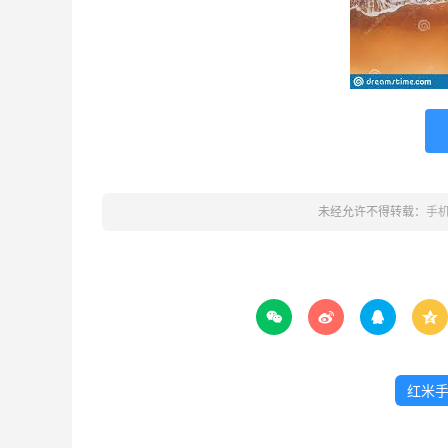
未经允许不得转载：
手




红米手