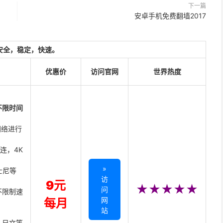
下一篇
安卓手机免费翻墙2017
安全，稳定，快速。
优惠价
访问官网
世界热度
不限时间
网络进行
直连，4K
»
迪士尼等
访
9元
★★★★★
问
不限制速
网
每月
站
、日文等